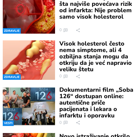
šta najviše povećava rizik
od infarkta: Nije problem
samo visok holesterol
0
ZDRAVLJE
Visok holesterol često
nema simptome, ali 4
ozbiljna stanja mogu da
otkriju da je već napravio
veliku štetu
0
ZDRAVLJE
Dokumentarni film „Soba
126“ dostupan online:
autentične priče
pacijenata i lekara o
infarktu i oporavku
0
VESTI
Novo istraživanje otkrilo