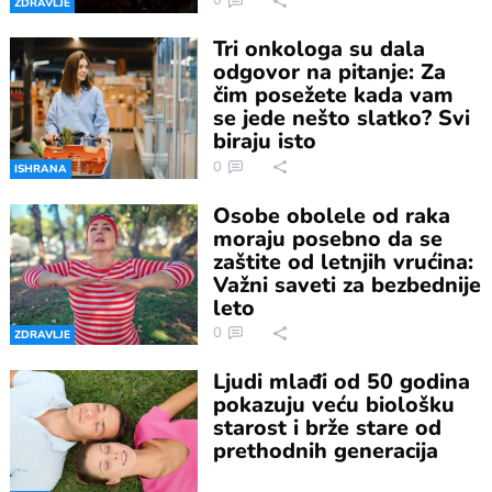
0
ZDRAVLJE
Tri onkologa su dala
odgovor na pitanje: Za
čim posežete kada vam
se jede nešto slatko? Svi
biraju isto
0
ISHRANA
Osobe obolele od raka
moraju posebno da se
zaštite od letnjih vrućina:
Važni saveti za bezbednije
leto
0
ZDRAVLJE
Ljudi mlađi od 50 godina
pokazuju veću biološku
starost i brže stare od
prethodnih generacija