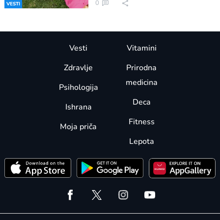
0
VESTI
Vesti
Vitamini
Zdravlje
Prirodna
medicina
Psihologija
Deca
Ishrana
Fitness
Moja priča
Lepota