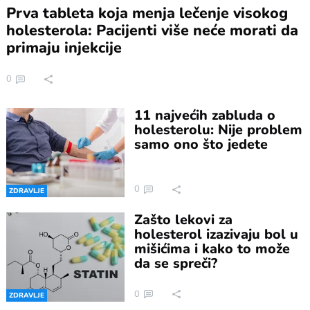
Prva tableta koja menja lečenje visokog
holesterola: Pacijenti više neće morati da
primaju injekcije
0
11 najvećih zabluda o
holesterolu: Nije problem
samo ono što jedete
0
ZDRAVLJE
Zašto lekovi za
holesterol izazivaju bol u
mišićima i kako to može
da se spreči?
0
ZDRAVLJE