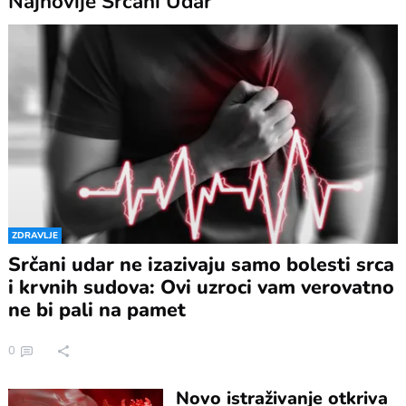
Najnovije
Srčani Udar
ZDRAVLJE
Srčani udar ne izazivaju samo bolesti srca
i krvnih sudova: Ovi uzroci vam verovatno
ne bi pali na pamet
0
Novo istraživanje otkriva