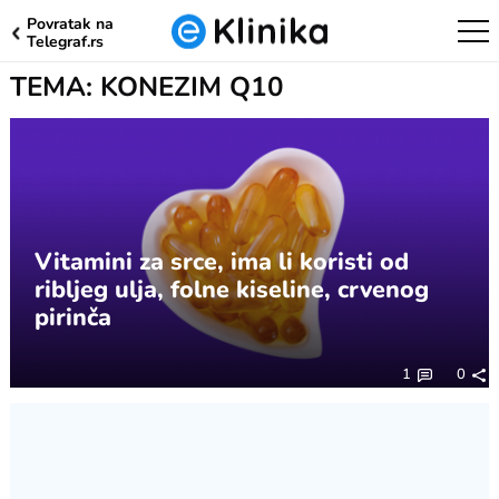
Povratak na
Telegraf.rs
TEMA: KONEZIM Q10
Vitamini za srce, ima li koristi od
ribljeg ulja, folne kiseline, crvenog
pirinča
1
0