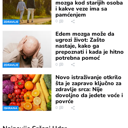
mozga kod starijih osoba
i kakve veze ima sa
pamćenjem
0
ZDRAVLJE
Edem mozga može da
ugrozi život: Zašto
nastaje, kako ga
prepoznati i kada je hitno
potrebna pomoć
0
ZDRAVLJE
Novo istraživanje otkrilo
šta je zapravo ključno za
zdravlje srca: Nije
dovoljno da jedete voće i
povrće
0
ISHRANA