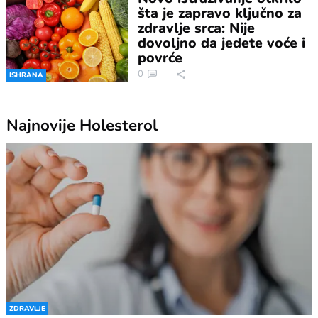
šta je zapravo ključno za
zdravlje srca: Nije
dovoljno da jedete voće i
povrće
0
ISHRANA
Najnovije
Holesterol
ZDRAVLJE