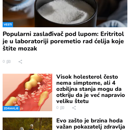
VESTI
Popularni zaslađivač pod lupom: Eritritol
je u laboratoriji poremetio rad ćelija koje
štite mozak
0
Visok holesterol često
nema simptome, ali 4
ozbiljna stanja mogu da
otkriju da je već napravio
veliku štetu
0
ZDRAVLJE
Evo zašto je brzina hoda
važan pokazatelj zdravlja