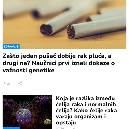
ZDRAVLJE
Zašto jedan pušač dobije rak pluća, a
drugi ne? Naučnici prvi izneli dokaze o
važnosti genetike
0
Koja je razlika između
ćelija raka i normalnih
ćelija? Kako ćelije raka
varaju organizam i
opstaju