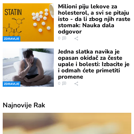
Milioni piju lekove za
holesterol, a svi se pitaju
isto - da li zbog njih raste
stomak: Nauka dala
odgovor
0
ZDRAVLJE
Jedna slatka navika je
opasan okidač za česte
upale i bolesti: Izbacite je
i odmah ćete primetiti
promene
0
ZDRAVLJE
Najnovije
Rak