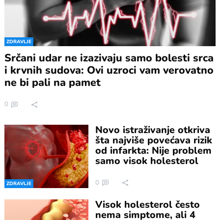
ZDRAVLJE
Srčani udar ne izazivaju samo bolesti srca
i krvnih sudova: Ovi uzroci vam verovatno
ne bi pali na pamet
0
Novo istraživanje otkriva
šta najviše povećava rizik
od infarkta: Nije problem
samo visok holesterol
0
ZDRAVLJE
Visok holesterol često
nema simptome, ali 4