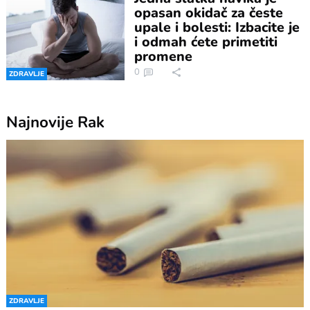
opasan okidač za česte
upale i bolesti: Izbacite je
i odmah ćete primetiti
promene
0
ZDRAVLJE
Najnovije
Rak
ZDRAVLJE