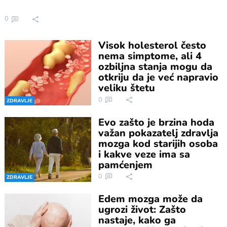
0
Visok holesterol često
nema simptome, ali 4
ozbiljna stanja mogu da
otkriju da je već napravio
veliku štetu
0
ZDRAVLJE
Evo zašto je brzina hoda
važan pokazatelj zdravlja
mozga kod starijih osoba
i kakve veze ima sa
pamćenjem
0
ZDRAVLJE
Edem mozga može da
ugrozi život: Zašto
nastaje, kako ga