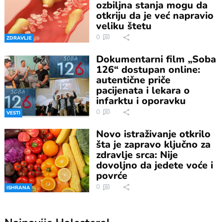
ozbiljna stanja mogu da
otkriju da je već napravio
veliku štetu
0
ZDRAVLJE
Dokumentarni film „Soba
126“ dostupan online:
autentične priče
pacijenata i lekara o
infarktu i oporavku
0
VESTI
Novo istraživanje otkrilo
šta je zapravo ključno za
zdravlje srca: Nije
dovoljno da jedete voće i
povrće
0
ISHRANA