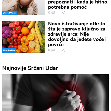
prepoznati i kada je hitno
potrebna pomoć
0
ZDRAVLJE
Novo istraživanje otkrilo
šta je zapravo ključno za
zdravlje srca: Nije
dovoljno da jedete voće i
povrće
0
ISHRANA
Najnovije
Srčani Udar