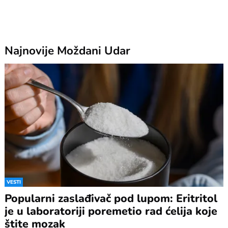
Najnovije
Moždani Udar
VESTI
Popularni zaslađivač pod lupom: Eritritol
je u laboratoriji poremetio rad ćelija koje
štite mozak