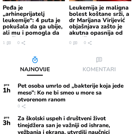
Peđa je
Leukemija je maligna
„arhineprijatelj
bolest koštane srži, a
leukemije“: 4 puta je
dr Marijana Virijević
pokušala da ga ubije,
objašnjava zašto je
ali mu i pomogla da
akutna opasnija od
preživi 2 infarkta
hronične
1
0
0
0
NAJNOVIJE
KOMENTARI
Pet osoba umrlo od „bakterije koja jede
pre
1
h
meso”: Ko ne bi smeo u more sa
otvorenom ranom
0
Za školski uspeh i društveni život
pre
3
h
tinejdžera san je važniji od ishrane,
vežbanja i ekrana, utvrdili naučnici