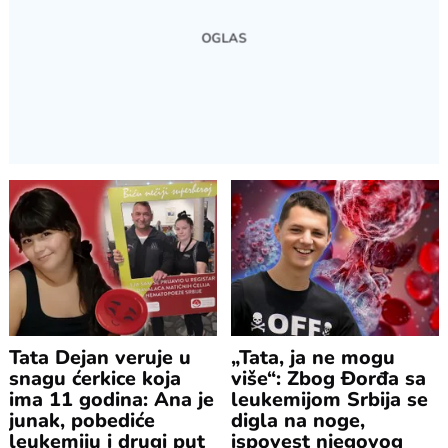
Tata Dejan veruje u
„Tata, ja ne mogu
snagu ćerkice koja
više“: Zbog Đorđa sa
ima 11 godina: Ana je
leukemijom Srbija se
junak, pobediće
digla na noge,
leukemiju i drugi put
ispovest njegovog