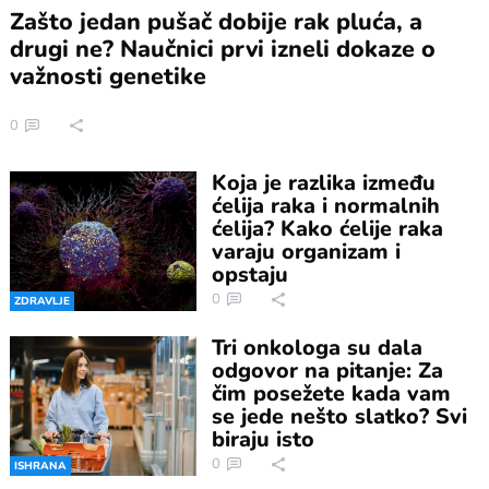
Zašto jedan pušač dobije rak pluća, a
drugi ne? Naučnici prvi izneli dokaze o
važnosti genetike
0
Koja je razlika između
ćelija raka i normalnih
ćelija? Kako ćelije raka
varaju organizam i
opstaju
0
ZDRAVLJE
Tri onkologa su dala
odgovor na pitanje: Za
čim posežete kada vam
se jede nešto slatko? Svi
biraju isto
0
ISHRANA