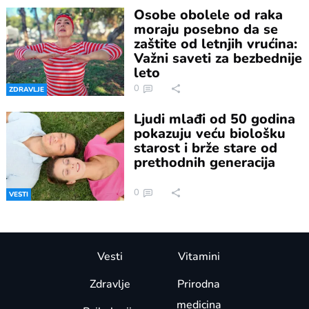
Osobe obolele od raka
moraju posebno da se
zaštite od letnjih vrućina:
Važni saveti za bezbednije
leto
0
ZDRAVLJE
Ljudi mlađi od 50 godina
pokazuju veću biološku
starost i brže stare od
prethodnih generacija
0
VESTI
Vesti
Vitamini
Zdravlje
Prirodna
medicina