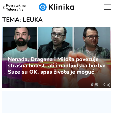
Povratak na
Telegraf.rs
TEMA: LEUKA
Nenada, Dragana i Miloša povezuje
strašna bolest, ali i nadljudska borba:
Suze su OK, spas života je moguć
0
0