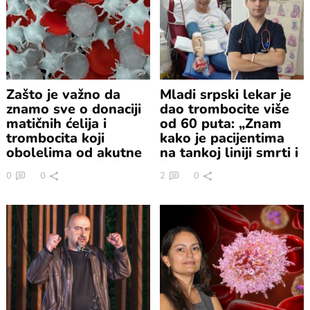
Zašto je važno da
Mladi srpski lekar je
znamo sve o donaciji
dao trombocite više
matičnih ćelija i
od 60 puta: „Znam
trombocita koji
kako je pacijentima
obolelima od akutne
na tankoj liniji smrti i
leukemije znače život
života“
0
0
2
0