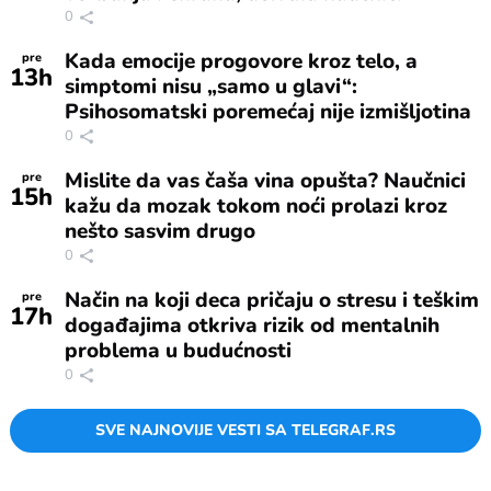
0
Kada emocije progovore kroz telo, a
pre
13
h
simptomi nisu „samo u glavi“:
Psihosomatski poremećaj nije izmišljotina
0
Mislite da vas čaša vina opušta? Naučnici
pre
15
h
kažu da mozak tokom noći prolazi kroz
nešto sasvim drugo
0
Način na koji deca pričaju o stresu i teškim
pre
17
h
događajima otkriva rizik od mentalnih
problema u budućnosti
0
SVE NAJNOVIJE VESTI SA TELEGRAF.RS