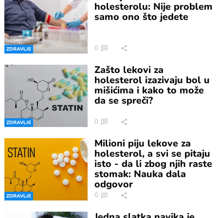
holesterolu: Nije problem
samo ono što jedete
0
ZDRAVLJE
Zašto lekovi za
holesterol izazivaju bol u
mišićima i kako to može
da se spreči?
0
ZDRAVLJE
Milioni piju lekove za
holesterol, a svi se pitaju
isto - da li zbog njih raste
stomak: Nauka dala
odgovor
0
ZDRAVLJE
Jedna slatka navika je