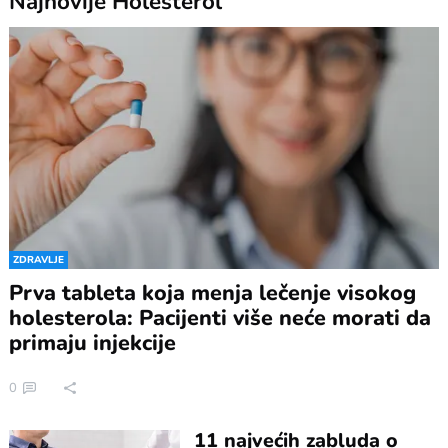
Najnovije
Holesterol
ZDRAVLJE
Prva tableta koja menja lečenje visokog
holesterola: Pacijenti više neće morati da
primaju injekcije
0
11 najvećih zabluda o