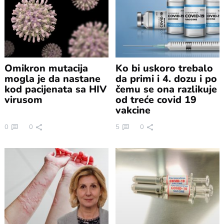
Omikron mutacija
Ko bi uskoro trebalo
mogla je da nastane
da primi i 4. dozu i po
kod pacijenata sa HIV
čemu se ona razlikuje
virusom
od treće covid 19
vakcine
0
0
5
0