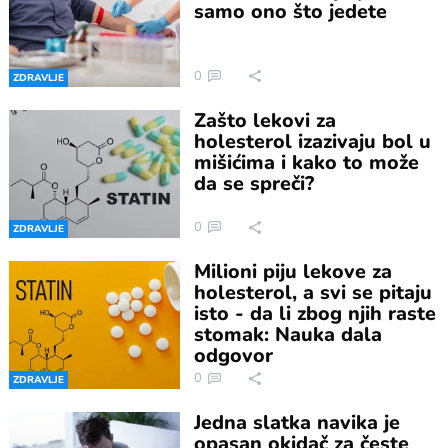
samo ono što jedete
0
ZDRAVLJE
Zašto lekovi za
holesterol izazivaju bol u
mišićima i kako to može
da se spreči?
0
ZDRAVLJE
Milioni piju lekove za
holesterol, a svi se pitaju
isto - da li zbog njih raste
stomak: Nauka dala
odgovor
0
ZDRAVLJE
Jedna slatka navika je
opasan okidač za česte