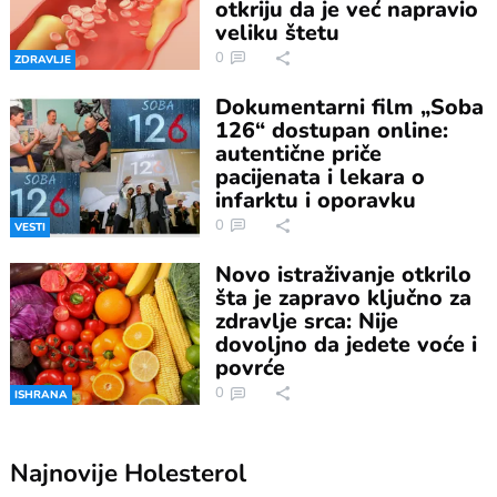
otkriju da je već napravio
veliku štetu
0
ZDRAVLJE
Dokumentarni film „Soba
126“ dostupan online:
autentične priče
pacijenata i lekara o
infarktu i oporavku
0
VESTI
Novo istraživanje otkrilo
šta je zapravo ključno za
zdravlje srca: Nije
dovoljno da jedete voće i
povrće
0
ISHRANA
Najnovije
Holesterol