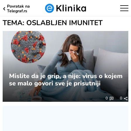
Povratak na
Telegraf.rs
TEMA: OSLABLJEN IMUNITET
Mislite da je grip, a nije: virus o kojem
se malo govori sve je prisutniji
0
0