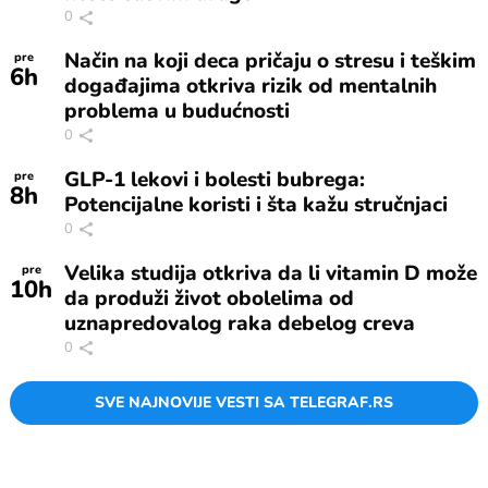
0
Način na koji deca pričaju o stresu i teškim
pre
6
h
događajima otkriva rizik od mentalnih
problema u budućnosti
0
GLP-1 lekovi i bolesti bubrega:
pre
8
h
Potencijalne koristi i šta kažu stručnjaci
0
Velika studija otkriva da li vitamin D može
pre
10
h
da produži život obolelima od
uznapredovalog raka debelog creva
0
SVE NAJNOVIJE VESTI SA TELEGRAF.RS