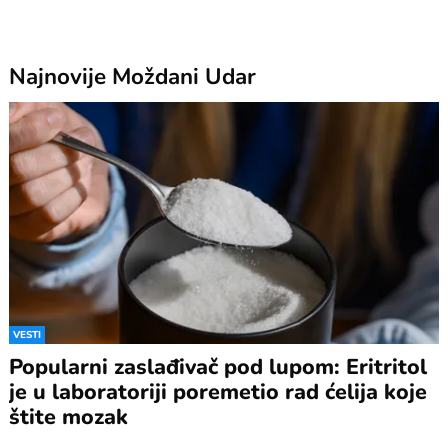
Najnovije
Moždani Udar
VESTI
Popularni zaslađivač pod lupom: Eritritol
je u laboratoriji poremetio rad ćelija koje
štite mozak