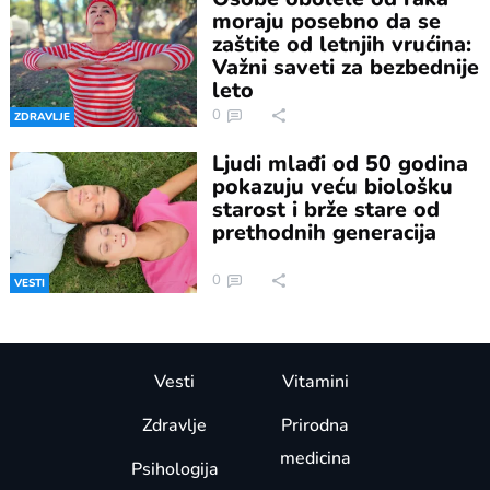
moraju posebno da se
zaštite od letnjih vrućina:
Važni saveti za bezbednije
leto
0
ZDRAVLJE
Ljudi mlađi od 50 godina
pokazuju veću biološku
starost i brže stare od
prethodnih generacija
0
VESTI
Vesti
Vitamini
Zdravlje
Prirodna
medicina
Psihologija