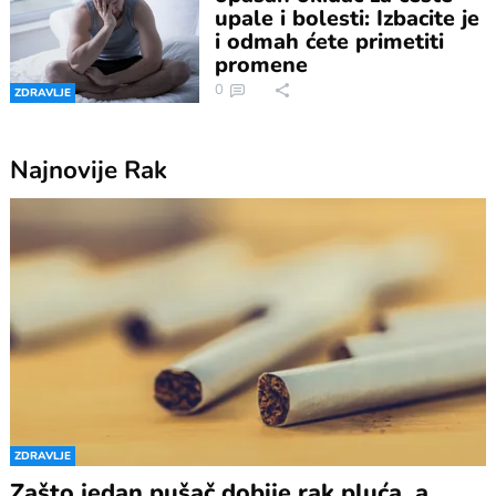
upale i bolesti: Izbacite je
i odmah ćete primetiti
promene
0
ZDRAVLJE
Najnovije
Rak
ZDRAVLJE
Zašto jedan pušač dobije rak pluća, a