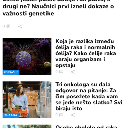
drugi ne? Naučnici prvi izneli dokaze o
važnosti genetike
0
Koja je razlika između
ćelija raka i normalnih
ćelija? Kako ćelije raka
varaju organizam i
opstaju
0
ZDRAVLJE
Tri onkologa su dala
odgovor na pitanje: Za
čim posežete kada vam
se jede nešto slatko? Svi
biraju isto
0
ISHRANA
Osobe obolele od raka