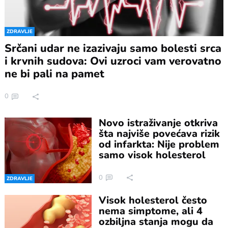
ZDRAVLJE
Srčani udar ne izazivaju samo bolesti srca
i krvnih sudova: Ovi uzroci vam verovatno
ne bi pali na pamet
0
Novo istraživanje otkriva
šta najviše povećava rizik
od infarkta: Nije problem
samo visok holesterol
0
ZDRAVLJE
Visok holesterol često
nema simptome, ali 4
ozbiljna stanja mogu da