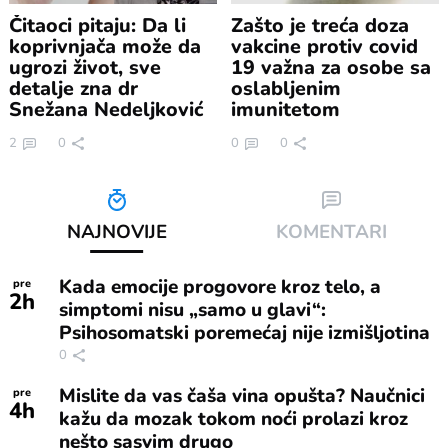
Čitaoci pitaju: Da li
Zašto je treća doza
koprivnjača može da
vakcine protiv covid
ugrozi život, sve
19 važna za osobe sa
detalje zna dr
oslabljenim
Snežana Nedeljković
imunitetom
2
0
0
0
NAJNOVIJE
KOMENTARI
Kada emocije progovore kroz telo, a
pre
2
h
simptomi nisu „samo u glavi“:
Psihosomatski poremećaj nije izmišljotina
0
Mislite da vas čaša vina opušta? Naučnici
pre
4
h
kažu da mozak tokom noći prolazi kroz
nešto sasvim drugo