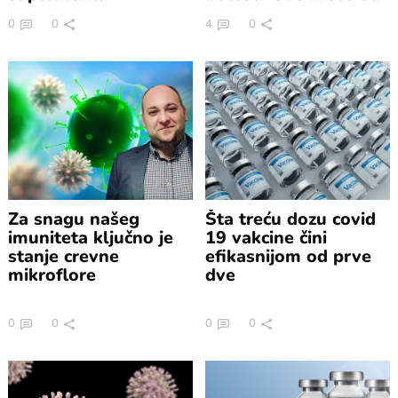
pada imuniteta
0
0
4
0
Za snagu našeg
Šta treću dozu covid
imuniteta ključno je
19 vakcine čini
stanje crevne
efikasnijom od prve
mikroflore
dve
0
0
0
0