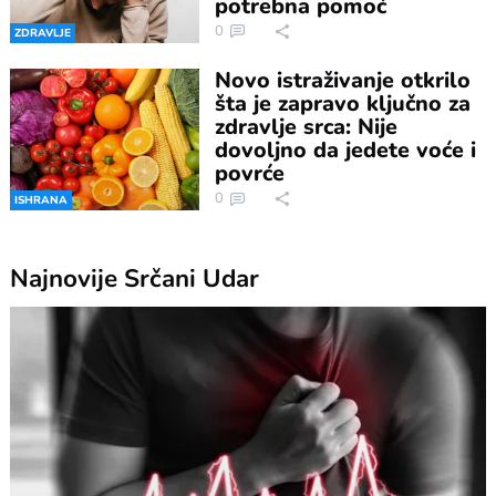
potrebna pomoć
0
ZDRAVLJE
Novo istraživanje otkrilo
šta je zapravo ključno za
zdravlje srca: Nije
dovoljno da jedete voće i
povrće
0
ISHRANA
Najnovije
Srčani Udar