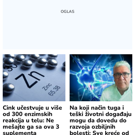
Cink učestvuje u više
Na koji način tuga i
od 300 enzimskih
teški životni događaju
reakcija u telu: Ne
mogu da dovedu do
mešajte ga sa ova 3
razvoja ozbiljnih
suplementa
bolesti: Sve kreće od