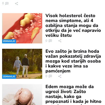
0
Visok holesterol često
nema simptome, ali 4
ozbiljna stanja mogu da
otkriju da je već napravio
veliku štetu
0
ZDRAVLJE
Evo zašto je brzina hoda
važan pokazatelj zdravlja
mozga kod starijih osoba
i kakve veze ima sa
pamćenjem
0
ZDRAVLJE
Edem mozga može da
ugrozi život: Zašto
nastaje, kako ga
prepoznati i kada je hitno