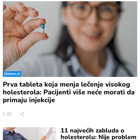
ZDRAVLJE
Prva tableta koja menja lečenje visokog
holesterola: Pacijenti više neće morati da
primaju injekcije
0
11 najvećih zabluda o
holesterolu: Nije problem