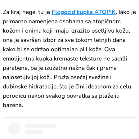
Za kraj nege, tu je
Flogocid kupka ATOPIK
. Iako je
primarno namenjena osobama sa atopičnom
kožom i onima koji imaju izrazito osetljivu kožu,
ona je savršen izbor za sve tokom letnjih dana
kako bi se održao optimalan pH kože. Ova
emolijentna kupka kremaste teksture ne sadrži
parabene, pa je izuzetno nežna čak i prema
najosetljivijoj koži. Pruža osećaj svežine i
dubinske hidratacije, što je čini idealnom za celu
porodicu nakon svakog povratka sa plaže ili
bazena.