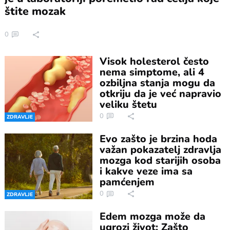
štite mozak
0
Visok holesterol često
nema simptome, ali 4
ozbiljna stanja mogu da
otkriju da je već napravio
veliku štetu
0
ZDRAVLJE
Evo zašto je brzina hoda
važan pokazatelj zdravlja
mozga kod starijih osoba
i kakve veze ima sa
pamćenjem
0
ZDRAVLJE
Edem mozga može da
ugrozi život: Zašto