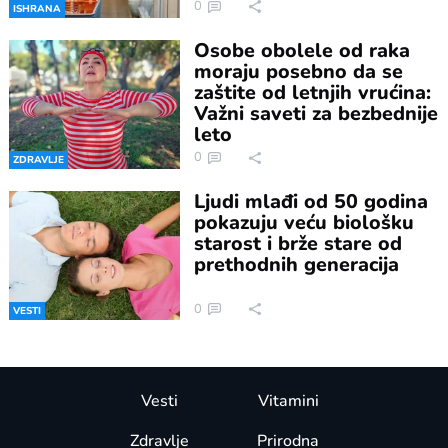
0
ISHRANA
Osobe obolele od raka
moraju posebno da se
zaštite od letnjih vrućina:
Važni saveti za bezbednije
leto
0
ZDRAVLJE
Ljudi mlađi od 50 godina
pokazuju veću biološku
starost i brže stare od
prethodnih generacija
0
VESTI
Vesti
Vitamini
Zdravlje
Prirodna