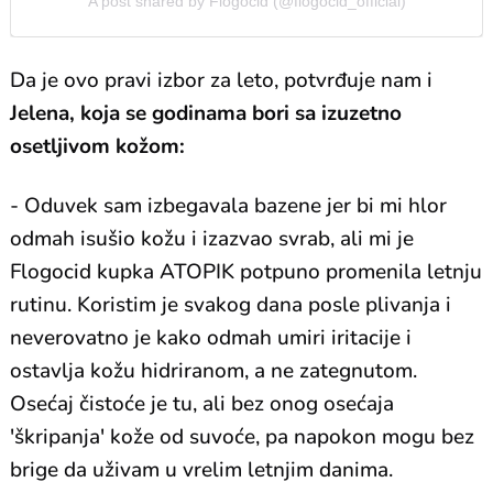
A post shared by Flogocid (@flogocid_official)
Da je ovo pravi izbor za leto, potvrđuje nam i
Jelena, koja se godinama bori sa izuzetno
osetljivom kožom:
- Oduvek sam izbegavala bazene jer bi mi hlor
odmah isušio kožu i izazvao svrab, ali mi je
Flogocid kupka ATOPIK potpuno promenila letnju
rutinu. Koristim je svakog dana posle plivanja i
neverovatno je kako odmah umiri iritacije i
ostavlja kožu hidriranom, a ne zategnutom.
Osećaj čistoće je tu, ali bez onog osećaja
'škripanja' kože od suvoće, pa napokon mogu bez
brige da uživam u vrelim letnjim danima.