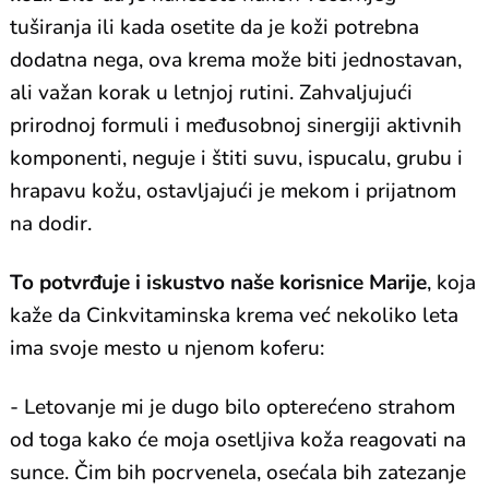
tuširanja ili kada osetite da je koži potrebna
dodatna nega, ova krema može biti jednostavan,
ali važan korak u letnjoj rutini. Zahvaljujući
prirodnoj formuli i međusobnoj sinergiji aktivnih
komponenti, neguje i štiti suvu, ispucalu, grubu i
hrapavu kožu, ostavljajući je mekom i prijatnom
na dodir.
To potvrđuje i iskustvo naše korisnice Marije
, koja
kaže da Cinkvitaminska krema već nekoliko leta
ima svoje mesto u njenom koferu:
- Letovanje mi je dugo bilo opterećeno strahom
od toga kako će moja osetljiva koža reagovati na
sunce. Čim bih pocrvenela, osećala bih zatezanje