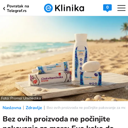
Povratak na
0
Telegraf.rs
Foto: Promo/ Unimedika
Naslovna
Zdravlje
Bez ovih proizvoda ne počinjite pakovanje za mor
Bez ovih proizvoda ne počinjite