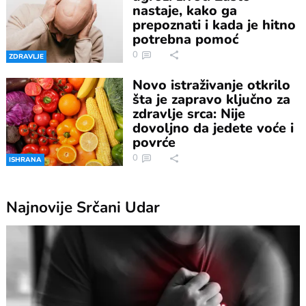
nastaje, kako ga
prepoznati i kada je hitno
potrebna pomoć
0
ZDRAVLJE
Novo istraživanje otkrilo
šta je zapravo ključno za
zdravlje srca: Nije
dovoljno da jedete voće i
povrće
0
ISHRANA
Najnovije
Srčani Udar