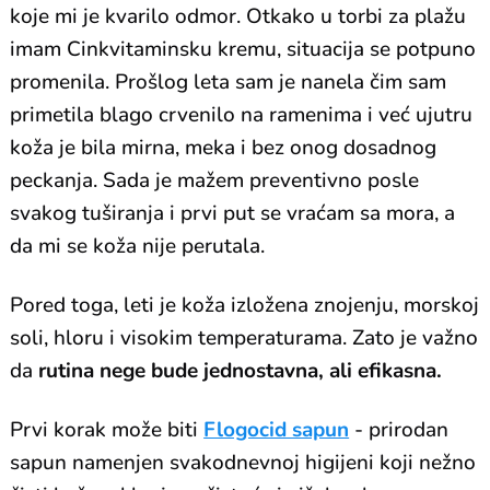
koje mi je kvarilo odmor. Otkako u torbi za plažu
imam Cinkvitaminsku kremu, situacija se potpuno
promenila. Prošlog leta sam je nanela čim sam
primetila blago crvenilo na ramenima i već ujutru
koža je bila mirna, meka i bez onog dosadnog
peckanja. Sada je mažem preventivno posle
svakog tuširanja i prvi put se vraćam sa mora, a
da mi se koža nije perutala.
Pored toga, leti je koža izložena znojenju, morskoj
soli, hloru i visokim temperaturama. Zato je važno
da
rutina nege bude jednostavna, ali efikasna.
Prvi korak može biti
Flogocid sapun
- prirodan
sapun namenjen svakodnevnoj higijeni koji nežno