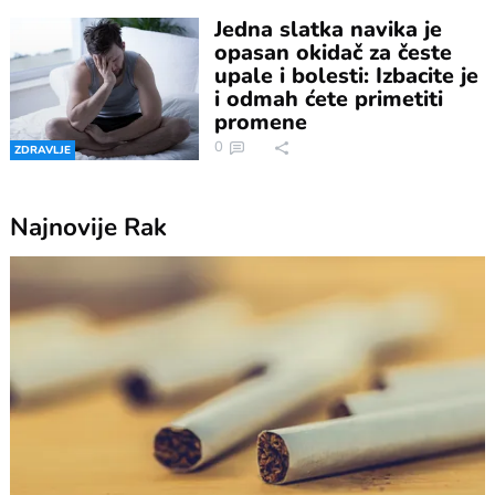
Jedna slatka navika je
opasan okidač za česte
upale i bolesti: Izbacite je
i odmah ćete primetiti
promene
0
ZDRAVLJE
Najnovije
Rak