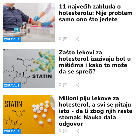
11 najvećih zabluda o
holesterolu: Nije problem
samo ono što jedete
0
ZDRAVLJE
Zašto lekovi za
holesterol izazivaju bol u
mišićima i kako to može
da se spreči?
0
ZDRAVLJE
Milioni piju lekove za
holesterol, a svi se pitaju
isto - da li zbog njih raste
stomak: Nauka dala
odgovor
0
ZDRAVLJE