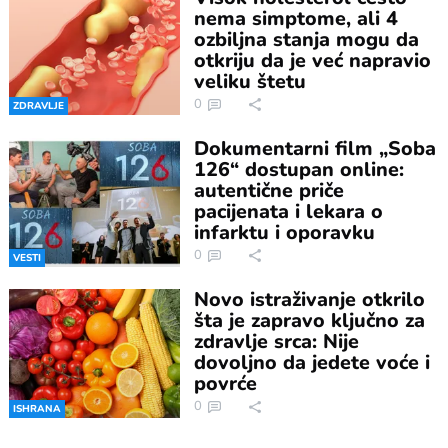
nema simptome, ali 4
ozbiljna stanja mogu da
otkriju da je već napravio
veliku štetu
0
ZDRAVLJE
Dokumentarni film „Soba
126“ dostupan online:
autentične priče
pacijenata i lekara o
infarktu i oporavku
0
VESTI
Novo istraživanje otkrilo
šta je zapravo ključno za
zdravlje srca: Nije
dovoljno da jedete voće i
povrće
0
ISHRANA