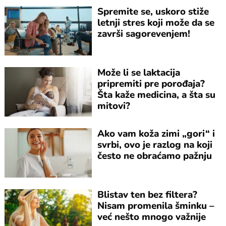
Spremite se, uskoro stiže
letnji stres koji može da se
završi sagorevenjem!
Može li se laktacija
pripremiti pre porođaja?
Šta kaže medicina, a šta su
mitovi?
Ako vam koža zimi „gori“ i
svrbi, ovo je razlog na koji
često ne obraćamo pažnju
Blistav ten bez filtera?
Nisam promenila šminku –
već nešto mnogo važnije