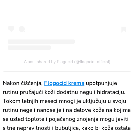
A post shared by Flogocid (@flogocid_official)
Nakon čišćenja,
Flogocid krema
upotpunjuje
rutinu pružajući koži dodatnu negu i hidrataciju.
Tokom letnjih meseci mnogi je uključuju u svoju
rutinu nege i nanose je i na delove kože na kojima
se usled toplote i pojačanog znojenja mogu javiti
sitne nepravilnosti i bubuljice, kako bi koža ostala