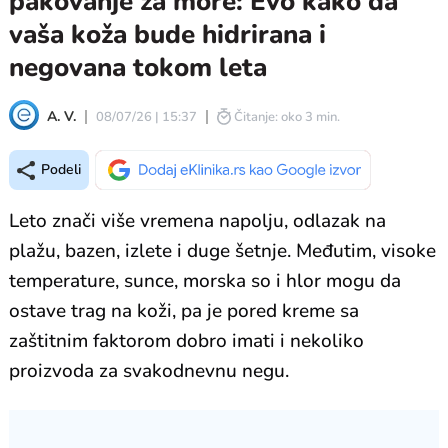
pakovanje za more: Evo kako da
vaša koža bude hidrirana i
negovana tokom leta
A. V.
08/07/26 | 15:37
Čitanje: oko 3 min.
Podeli
Leto znači više vremena napolju, odlazak na
plažu, bazen, izlete i duge šetnje. Međutim, visoke
temperature, sunce, morska so i hlor mogu da
ostave trag na koži, pa je pored kreme sa
zaštitnim faktorom dobro imati i nekoliko
proizvoda za svakodnevnu negu.