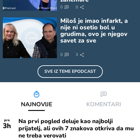
0
0
Miloš je imao infarkt, a
nije ni osetio bol u
grudima, ovo je njegov
savet za sve
0
3
SVE IZ TEME
EPODCAST
NAJNOVIJE
KOMENTARI
Na prvi pogled deluje kao najbolji
pre
3
h
prijatelj, ali ovih 7 znakova otkriva da mu
ne treba verovati