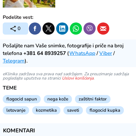
Podelite vest:
0
Pošaljite nam Vaše snimke, fotografije i priče na broj
telefona
+381 64 8939257
(
WhatsApp
/
Viber
/
Telegram
).
eKlinika zadržava sva prava nad sadržajem. Za preuzimanje sadržaja
pogledajte uputstva na stranici
Uslovi korišćenja
.
TEME
flogocid sapun
nega kože
zaštitni faktor
letovanje
kozmetika
saveti
flogocid kupka
KOMENTARI