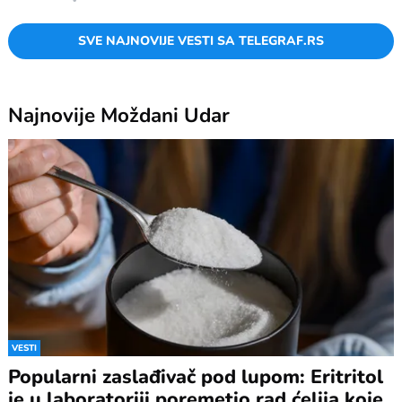
SVE NAJNOVIJE VESTI SA TELEGRAF.RS
Najnovije
Moždani Udar
VESTI
Popularni zaslađivač pod lupom: Eritritol
je u laboratoriji poremetio rad ćelija koje