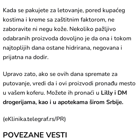
Kada se pakujete za letovanje, pored kupaćeg
kostima i kreme sa zaštitnim faktorom, ne
zaboravite ni negu kože. Nekoliko pažljivo
odabranih proizvoda dovoljno je da ona i tokom
najtoplijih dana ostane hidrirana, negovana i
prijatna na dodir.
Upravo zato, ako se ovih dana spremate za
putovanje, vredi da i ovi proizvodi pronađu mesto
u vašem koferu. Možete ih pronaći u
Lilly i DM
drogerijama, kao i u apotekama širom Srbije.
(eKlinika.telegraf.rs/PR)
POVEZANE VESTI