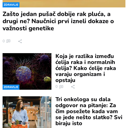
ZDRAVLJE
Zašto jedan pušač dobije rak pluća, a
drugi ne? Naučnici prvi izneli dokaze o
važnosti genetike
0
Koja je razlika između
ćelija raka i normalnih
ćelija? Kako ćelije raka
varaju organizam i
opstaju
0
ZDRAVLJE
Tri onkologa su dala
odgovor na pitanje: Za
čim posežete kada vam
se jede nešto slatko? Svi
biraju isto