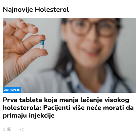
Najnovije
Holesterol
ZDRAVLJE
Prva tableta koja menja lečenje visokog
holesterola: Pacijenti više neće morati da
primaju injekcije
0