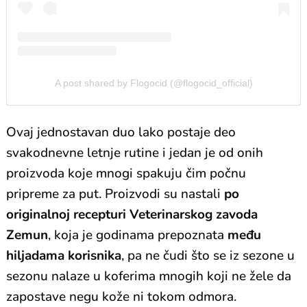
A post shared by Flogocid (@flogocid_official)
Ovaj jednostavan duo lako postaje deo
svakodnevne letnje rutine i jedan je od onih
proizvoda koje mnogi spakuju čim počnu
pripreme za put. Proizvodi su nastali
po
originalnoj recepturi Veterinarskog zavoda
Zemun
, koja je godinama prepoznata
među
hiljadama korisnika
, pa ne čudi što se iz sezone u
sezonu nalaze u koferima mnogih koji ne žele da
zapostave negu kože ni tokom odmora.