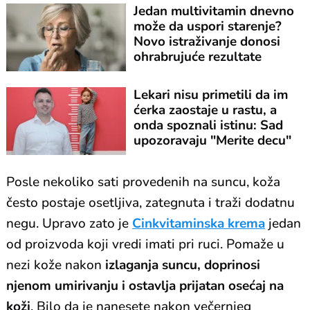
Jedan multivitamin dnevno
može da uspori starenje?
Novo istraživanje donosi
ohrabrujuće rezultate
Lekari nisu primetili da im
ćerka zaostaje u rastu, a
onda spoznali istinu: Sad
upozoravaju "Merite decu"
Posle nekoliko sati provedenih na suncu, koža
često postaje osetljiva, zategnuta i traži dodatnu
negu. Upravo zato je
Cinkvitaminska krema
jedan
od proizvoda koji vredi imati pri ruci. Pomaže u
nezi kože nakon
izlaganja suncu, doprinosi
njenom umirivanju i ostavlja prijatan osećaj na
koži
. Bilo da je nanesete nakon večernjeg