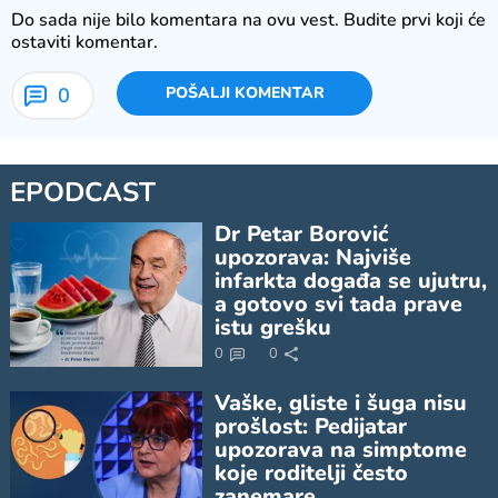
Do sada nije bilo komentara na ovu vest.
Budite prvi koji će
ostaviti komentar.
0
POŠALJI KOMENTAR
EPODCAST
Dr Petar Borović
upozorava: Najviše
infarkta događa se ujutru,
a gotovo svi tada prave
istu grešku
0
0
Vaške, gliste i šuga nisu
prošlost: Pedijatar
upozorava na simptome
koje roditelji često
zanemare