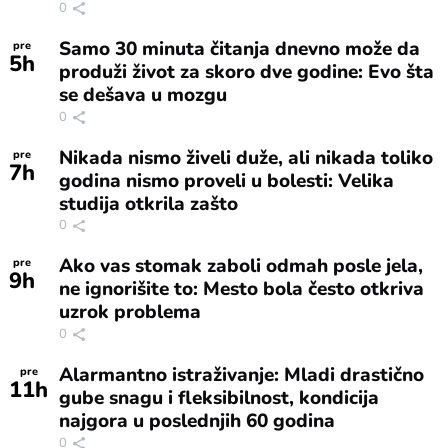
0
Samo 30 minuta čitanja dnevno može da
pre
5
h
produži život za skoro dve godine: Evo šta
se dešava u mozgu
0
Nikada nismo živeli duže, ali nikada toliko
pre
7
h
godina nismo proveli u bolesti: Velika
studija otkrila zašto
0
Ako vas stomak zaboli odmah posle jela,
pre
9
h
ne ignorišite to: Mesto bola često otkriva
uzrok problema
0
Alarmantno istraživanje: Mladi drastično
pre
11
h
gube snagu i fleksibilnost, kondicija
najgora u poslednjih 60 godina
0