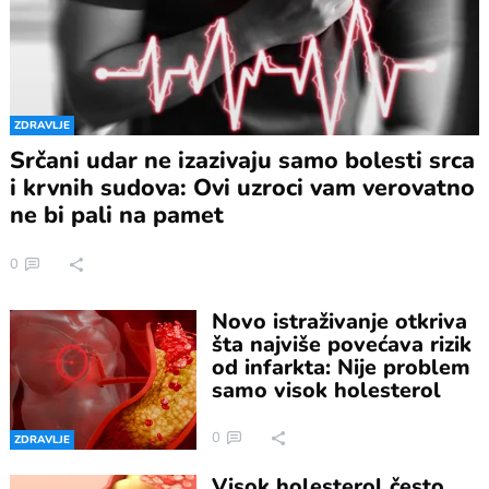
ZDRAVLJE
Srčani udar ne izazivaju samo bolesti srca
i krvnih sudova: Ovi uzroci vam verovatno
ne bi pali na pamet
0
Novo istraživanje otkriva
šta najviše povećava rizik
od infarkta: Nije problem
samo visok holesterol
0
ZDRAVLJE
Visok holesterol često