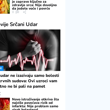
je zapravo ključno za
zdravlje srca: Nije dovoljno
da jedete voće i povrće
0
vije
Srčani Udar
JE
 udar ne izazivaju samo bolesti
 krvnih sudova: Ovi uzroci vam
tno ne bi pali na pamet
Novo istraživanje otkriva šta
najviše povećava rizik od
infarkta: Nije problem samo
visok holesterol