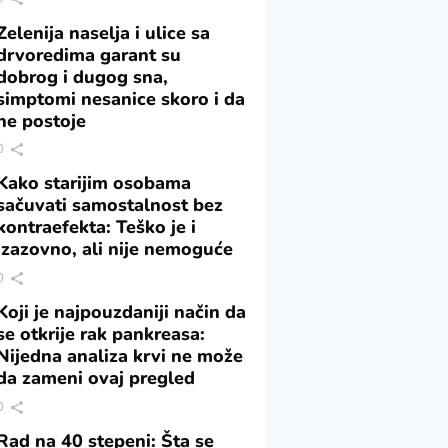
Zelenija naselja i ulice sa
drvoredima garant su
dobrog i dugog sna,
simptomi nesanice skoro i da
ne postoje
0
Kako starijim osobama
sačuvati samostalnost bez
kontraefekta: Teško je i
izazovno, ali nije nemoguće
0
Koji je najpouzdaniji način da
se otkrije rak pankreasa:
Nijedna analiza krvi ne može
da zameni ovaj pregled
0
Rad na 40 stepeni: Šta se