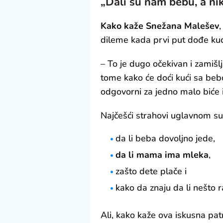
„Dali su nam bebu, a ni
Kako kaže Snežana Malešev
,
dileme kada prvi put dođe ku
– To je dugo očekivan i zamišl
tome kako će doći kući sa be
odgovorni za jedno malo biće i
Najčešći strahovi uglavnom su 
da li beba dovoljno jede,
da li mama ima mleka
,
zašto dete plače i
kako da znaju da li nešto 
Ali, kako kaže ova iskusna pa