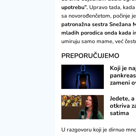
upotrebu”.
Upravo tada, kada s
sa novorođenčetom, počinje je
patronažna sestra Snežana M
mladih porodica onda kada im
umiruju samo mame, već često 
PREPORUČUJEMO
Koji je n
pankreasa
zameni o
Jedete, a
otkriva z
satima
U razgovoru koji je dirnuo mno