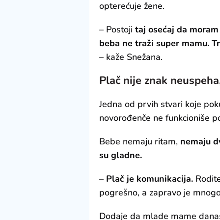
opterećuje žene.
– Postoji
taj osećaj da moram
beba ne traži super mamu. T
– kaže Snežana.
Plač nije znak neuspeha
Jedna od prvih stvari koje pok
novorođenče ne funkcioniše po
Bebe nemaju ritam,
nemaju dv
su gladne.
–
Plač je komunikacija.
Rodite
pogrešno, a zapravo je mnogo
Dodaje da mlade mame dana