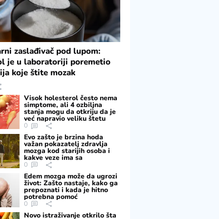
rni zaslađivač pod lupom:
ol je u laboratoriji poremetio
ija koje štite mozak
Visok holesterol često nema
simptome, ali 4 ozbiljna
stanja mogu da otkriju da je
već napravio veliku štetu
0
Evo zašto je brzina hoda
važan pokazatelj zdravlja
mozga kod starijih osoba i
kakve veze ima sa
pamćenjem
0
Edem mozga može da ugrozi
život: Zašto nastaje, kako ga
prepoznati i kada je hitno
potrebna pomoć
0
Novo istraživanje otkrilo šta