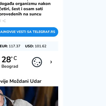
događa organizmu nakon
četiri, šest i osam sati
provedenih na suncu
0
AJNOVIJE VESTI SA TELEGRAF.RS
EUR:
117.37
USD:
101.62
28
28
C
C
o
o
Beograd
Novi Sad
vije
Moždani Udar