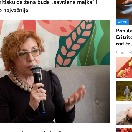
ritisku da žena bude „savršena majka” i
 najvažnije
.
VESTI
Popula
Eritrit
rad ćel
0