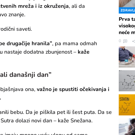
štvenih mreža i iz okruženja
, ali da
ZDRAVL
avo znanje.
Prva t
visoko
odični saveti.
neće m
0
be drugačije hranila”
, pa mama odmah
 Tu nastaje dodatna zbunjenost –
kaže
ali današnji dan”
objašnjava ona,
važno je spustiti očekivanja i
.
li bebu. Da je piškila pet ili šest puta. Da se
 Sutra dolazi novi dan – kaže Snežana.
te imaju mnogo veću ulogu od same