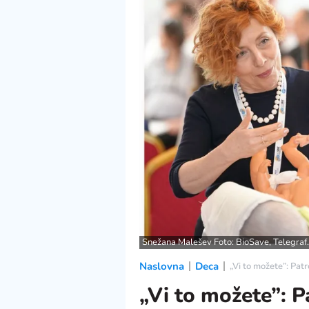
Snežana Malešev Foto: BioSave, Telegraf.
Naslovna
Deca
„Vi to možete”: Pat
„Vi to možete”: P