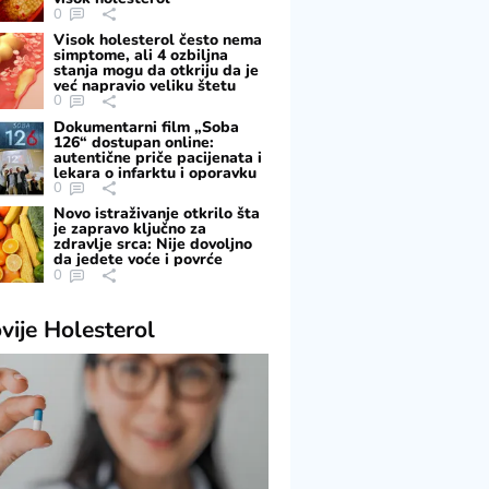
0
Visok holesterol često nema
simptome, ali 4 ozbiljna
stanja mogu da otkriju da je
već napravio veliku štetu
0
Dokumentarni film „Soba
126“ dostupan online:
autentične priče pacijenata i
lekara o infarktu i oporavku
0
Novo istraživanje otkrilo šta
je zapravo ključno za
zdravlje srca: Nije dovoljno
da jedete voće i povrće
0
vije
Holesterol