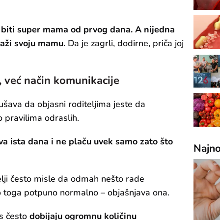
 biti super mama od prvog dana. A nijedna
raži svoju mamu
. Da je zagrli, dodirne, priča joj
, već način komunikacije
ušava da objasni roditeljima jeste da
 pravilima odraslih.
a ista dana i ne plaču uvek samo zato što
Najno
lji često misle da odmah nešto rade
 toga potpuno normalno – objašnjava ona.
s često
dobijaju ogromnu količinu