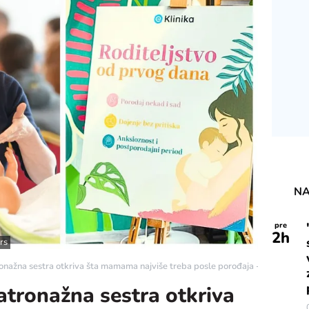
NA
pre
2
h
rs
ronažna sestra otkriva šta mamama najviše treba posle porođaja - eKlinika
atronažna sestra otkriva