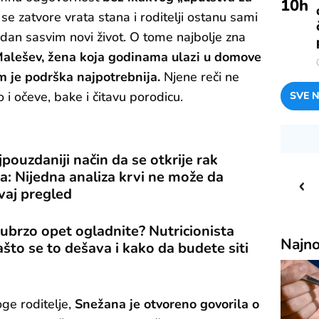
10
h
e zatvore vrata stana i roditelji ostanu sami
dan sasvim novi život. O tome najbolje zna
alešev, žena koja godinama ulazi u domove
 je podrška najpotrebnija.
Njene reči ne
i očeve, bake i čitavu porodicu.
SVE N
ajpouzdaniji način da se otkrije rak
23
C
o
: Nijedna analiza krvi ne može da
vaj pregled
Priština
 ubrzo opet ogladnite? Nutricionista
Najno
ašto se to dešava i kako da budete siti
ge roditelje,
Snežana je otvoreno govorila o