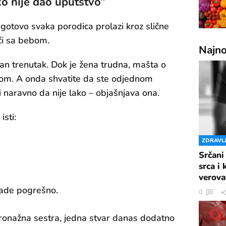
ko nije dao uputstvo”
 gotovo svaka porodica prolazi kroz slične
ći sa bebom.
Najno
jan trenutak. Dok je žena trudna, mašta o
bom. A onda shvatite da ste odjednom
 naravno da nije lako – objašnjava ona.
isti:
ZDRAVL
Srčani
srca i
verova
rade pogrešno.
0
tronažna sestra, jedna stvar danas dodatno