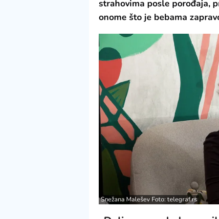
strahovima posle porođaja, p
onome što je bebama zapravo
Snežana Malešev Foto: telegraf.rs