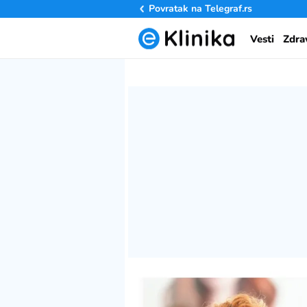
Povratak na
Telegraf.rs
Vesti
Zdra