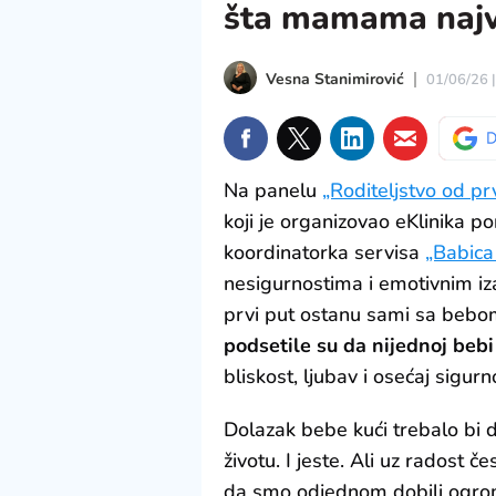
šta mamama najvi
Vesna Stanimirović
01/06/26 
Na panelu
„Roditeljstvo od p
koji je organizovao eKlinika p
koordinatorka servisa
„Babica
nesigurnostima i emotivnim iz
prvi put ostanu sami sa bebo
podsetile su da nijednoj beb
bliskost, ljubav i osećaj sigurno
Dolazak bebe kući trebalo bi d
životu. I jeste. Ali uz radost č
da smo odjednom dobili ogr