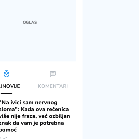
JNOVIJE
KOMENTARI
"Na ivici sam nervnog
sloma": Kada ova rečenica
više nije fraza, već ozbiljan
znak da vam je potrebna
pomoć
0