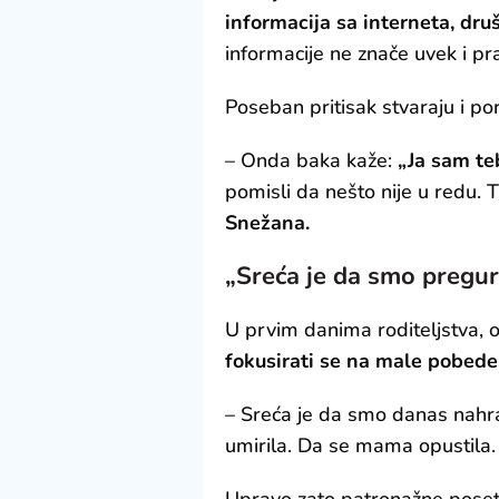
informacija sa interneta, dru
informacije ne znače uvek i pr
Poseban pritisak stvaraju i por
– Onda baka kaže:
„Ja sam te
pomisli da nešto nije u redu.
Snežana.
„Sreća je da smo pregur
U prvim danima roditeljstva, 
fokusirati se na male pobede
– Sreća je da smo danas nahrani
umirila. Da se mama opustila.
Upravo zato patronažne pose