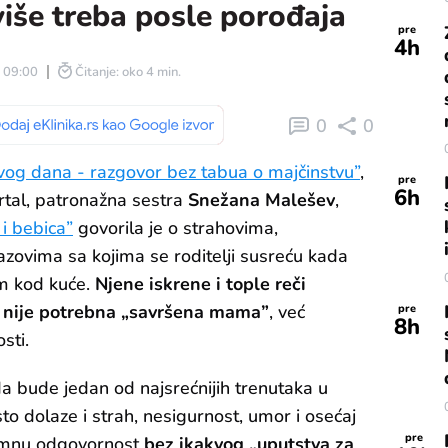
še treba posle porođaja
pre
4
h
| 09:00
Čitanje: oko 4 min.
0
0
rvog dana - razgovor bez tabua o majčinstvu”
,
pre
6
h
ortal, patronažna sestra
Snežana Malešev
,
 i bebica”
govorila je o strahovima,
azovima sa kojima se roditelji susreću kada
m kod kuće.
Njene iskrene i tople reči
i nije potrebna „savršena mama”
, već
pre
8
h
sti.
a bude jedan od najsrećnijih trenutaka u
esto dolaze i strah, nesigurnost, umor i osećaj
pre
omnu odgovornost
bez ikakvog „uputstva za