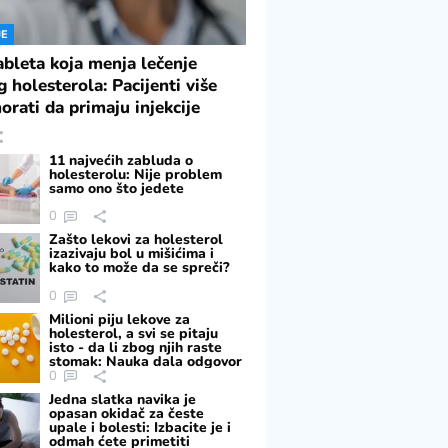
JE
ableta koja menja lečenje
g holesterola: Pacijenti više
orati da primaju injekcije
11 najvećih zabluda o
holesterolu: Nije problem
samo ono što jedete
0
Zašto lekovi za holesterol
izazivaju bol u mišićima i
kako to može da se spreči?
0
Milioni piju lekove za
holesterol, a svi se pitaju
isto - da li zbog njih raste
stomak: Nauka dala odgovor
0
Jedna slatka navika je
opasan okidač za česte
upale i bolesti: Izbacite je i
odmah ćete primetiti