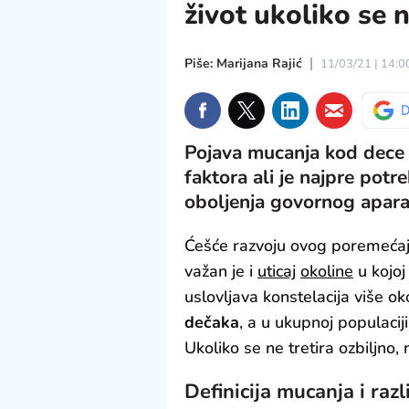
život ukoliko se 
Piše: Marijana Rajić
11/03/21 | 14:0
Pojava mucanja kod dece 
faktora ali je najpre pot
oboljenja govornog apara
Ćešće razvoju ovog poremeća
važan je i
uticaj
okoline
u kojoj
uslovljava konstelacija više ok
dečaka
, a u ukupnoj populacij
Ukoliko se ne tretira ozbiljno, 
Definicija mucanja i ra