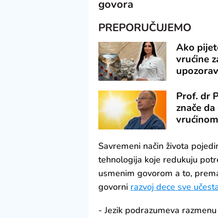
govora
PREPORUČUJEMO
Ako pijete
vrućine 
upozora
Prof. dr
znače da 
vrućino
Savremeni način života pojed
tehnologija koje redukuju po
usmenim govorom a to, prema 
govorni
razvoj dece sve učest
- Jezik podrazumeva razmenu i