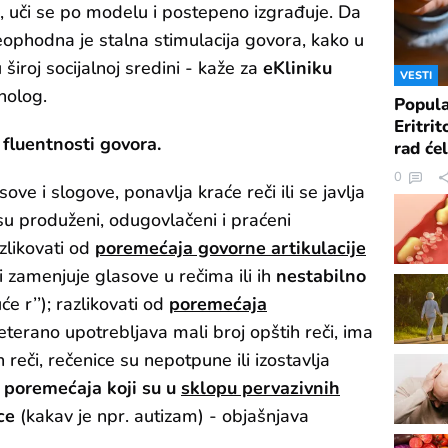
, uči se po modelu i postepeno izgrađuje. Da
neophodna je stalna stimulacija govora, kako u
široj socijalnoj sredini - kaže za
eKliniku
VESTI
holog.
Popula
Eritrit
 fluentnosti govora.
rad ćel
0
ve i slogove, ponavlja kraće reči ili se javlja
su produženi, odugovlačeni i praćeni
zlikovati od
poremećaja govorne artikulacije
li zamenjuje glasove u rečima ili ih
nestabilno
juće r’’); razlikovati od
poremećaja
eterano upotrebljava mali broj opštih reči, ima
reči, rečenice su nepotpune ili izostavlja
 poremećaja koji su u
sklopu pervazivnih
ce
(kakav je npr. autizam) - objašnjava