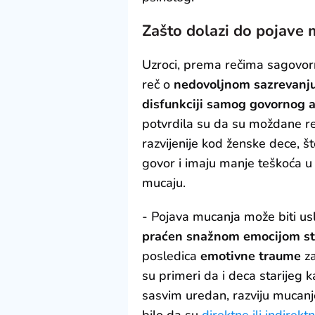
Zašto dolazi do pojave
Uzroci, prema rečima sagovor
reč o
nedovoljnom sazrevanju 
disfunkciji samog govornog 
potvrdila su da su moždane re
razvijenije kod ženske dece, š
govor i imaju manje teškoća u
mucaju.
- Pojava mucanja može biti us
praćen snažnom emocijom st
posledica
emotivne traume
za
su primeri da i deca starijeg k
sasvim uredan, razviju mucanj
bilo da su
direktne ili indirekt