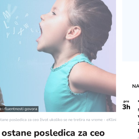
NA
pre
3
h
 i fluentnosti govora
ane posledica za ceo život ukoliko se ne tretira na vreme - eKlinika
ostane posledica za ceo