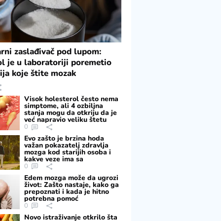
rni zaslađivač pod lupom:
ol je u laboratoriji poremetio
ija koje štite mozak
Visok holesterol često nema
simptome, ali 4 ozbiljna
stanja mogu da otkriju da je
već napravio veliku štetu
0
Evo zašto je brzina hoda
važan pokazatelj zdravlja
mozga kod starijih osoba i
kakve veze ima sa
pamćenjem
0
Edem mozga može da ugrozi
život: Zašto nastaje, kako ga
prepoznati i kada je hitno
potrebna pomoć
0
Novo istraživanje otkrilo šta