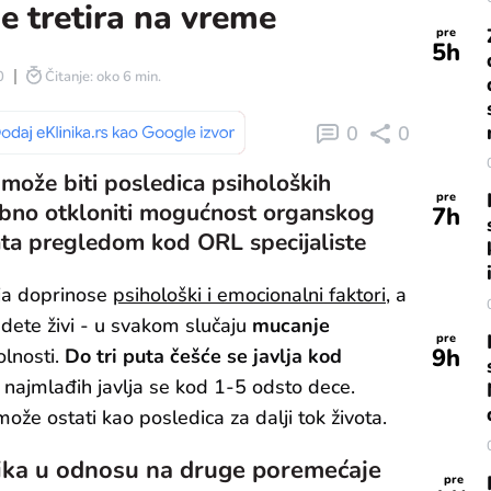
ne tretira na vreme
pre
5
h
0
Čitanje: oko 6 min.
0
0
može biti posledica psiholoških
pre
rebno otkloniti mogućnost organskog
7
h
ta pregledom kod ORL specijaliste
ja doprinose
psihološki i emocionalni faktori
, a
 dete živi - u svakom slučaju
mucanje
pre
9
h
olnosti.
Do tri puta češće se javlja kod
i najmlađih javlja se kod 1-5 odsto dece.
može ostati kao posledica za dalji tok života.
zlika u odnosu na druge poremećaje
pre