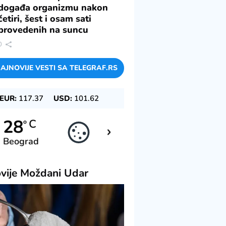
događa organizmu nakon
četiri, šest i osam sati
provedenih na suncu
0
AJNOVIJE VESTI SA TELEGRAF.RS
EUR:
117.37
USD:
101.62
28
28
C
C
o
o
Beograd
Novi Sad
vije
Moždani Udar