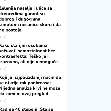
Zelenija naselja i ulice sa
drvoredima garant su
dobrog i dugog sna,
simptomi nesanice skoro i da
ne postoje
0
Kako starijim osobama
sačuvati samostalnost bez
kontraefekta: Teško je i
izazovno, ali nije nemoguće
0
Koji je najpouzdaniji način da
se otkrije rak pankreasa:
Nijedna analiza krvi ne može
da zameni ovaj pregled
0
Rad na 40 stepeni: Šta se