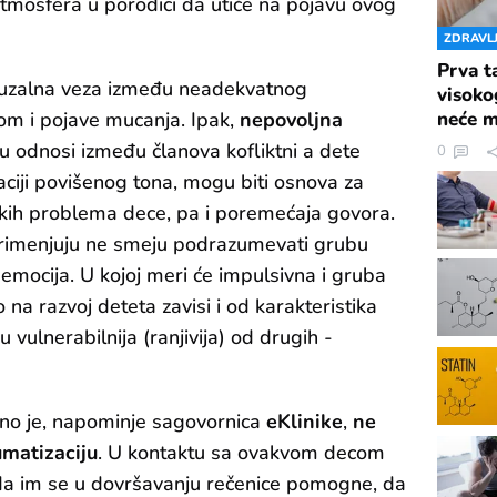
 atmosfera u porodici da utiče na pojavu ovog
ZDRAVL
Prva t
kauzalna veza između neadekvatnog
visoko
neće m
com i pojave mucanja. Ipak,
nepovoljna
su odnosi između članova kofliktni a dete
0
ciji povišenog tona, mogu biti osnova za
kih problema dece, pa i poremećaja govora.
 primenjuju ne smeju podrazumevati grubu
 emocija. U kojoj meri će impulsivna i gruba
 na razvoj deteta zavisi i od karakteristika
u vulnerabilnija (ranjivija) od drugih -
no je, napominje sagovornica
eKlinike
,
ne
umatizaciju
. U kontaktu sa ovakvom decom
 da im se u dovršavanju rečenice pomogne, da