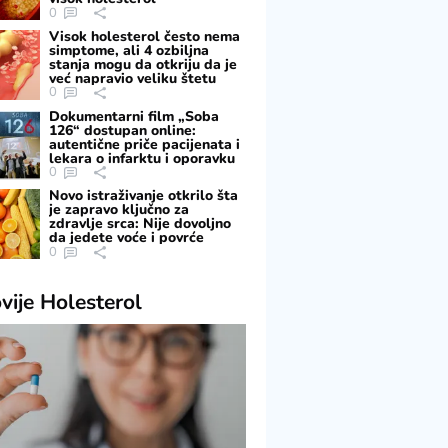
0
Visok holesterol često nema
simptome, ali 4 ozbiljna
stanja mogu da otkriju da je
već napravio veliku štetu
0
Dokumentarni film „Soba
126“ dostupan online:
autentične priče pacijenata i
lekara o infarktu i oporavku
0
Novo istraživanje otkrilo šta
je zapravo ključno za
zdravlje srca: Nije dovoljno
da jedete voće i povrće
0
vije
Holesterol