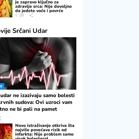
je zapravo ključno za
zdravlje srca: Nije dovoljno
da jedete voće i povrće
0
vije
Srčani Udar
JE
 udar ne izazivaju samo bolesti
 krvnih sudova: Ovi uzroci vam
tno ne bi pali na pamet
Novo istraživanje otkriva šta
najviše povećava rizik od
infarkta: Nije problem samo
visok holesterol