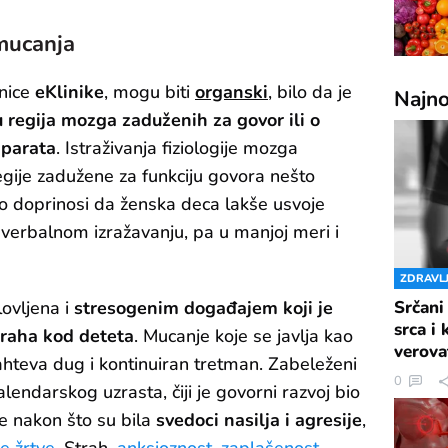
 mucanja
nice
eKlinike
, mogu biti
organski
, bilo da je
Najno
regija mozga zaduženih za govor ili o
aparata
. Istraživanja fiziologije mozga
gije zadužene za funkciju govora nešto
to doprinosi da ženska deca lakše usvoje
 verbalnom izražavanju, pa u manjoj meri i
ZDRAVL
lovljena i
stresogenim događajem koji je
Srčani
srca i
raha kod deteta
. Mucanje koje se javlja kao
verova
hteva dug i kontinuiran tretman. Zabeleženi
0
alendarskog uzrasta, čiji je govorni razvoj bio
e nakon što su bila
svedoci nasilja i agresije
,
ne žrtve
. Strah,
anksioznost, zaplašenost
,