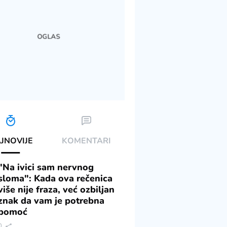
JNOVIJE
KOMENTARI
"Na ivici sam nervnog
sloma": Kada ova rečenica
više nije fraza, već ozbiljan
znak da vam je potrebna
pomoć
0