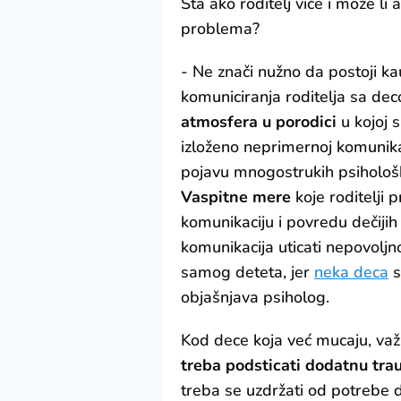
Šta ako roditelj viče i može li
problema?
- Ne znači nužno da postoji 
komuniciranja roditelja sa de
atmosfera u porodici
u kojoj 
izloženo neprimernoj komunika
pojavu mnogostrukih psihološ
Vaspitne mere
koje roditelji
komunikaciju i povredu dečijih
komunikacija uticati nepovoljno
samog deteta, jer
neka deca
s
objašnjava psiholog.
Kod dece koja već mucaju, važ
treba podsticati dodatnu tra
treba se uzdržati od potrebe