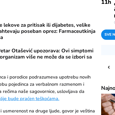
11
h
 lekove za pritisak ili dijabetes, velike
zahtevaju poseban oprez: Farmaceutkinja
SVE N
va
 Petar Otašević upozorava: Ovi simptomi
organizam više ne može da se izbori sa
23
C
m
o
Priština
inca i porodice podrazumeva upotrebu novih
trebu pojedinca za verbalnom razmenom i
Najno
rečima naše sagovornice, uslovljava da
alije bude praćen teškoćama.
 usmerenost na druge ljude, govor je veština