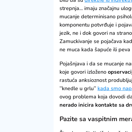
strepnja... imaju značajnu ulo
mucanje determinisano psiholo
komponentu potvrđuje i pojav
jezik, ne i dok govori na stran
Zamuckivanje se pojačava kada 
ne muca kada šapuće ili peva -
Pojašnjava i da se mucanje na
koje govori izloženo
opservaci
rastuća anksioznost produblju
’’knedle u grlu’’
kada smo nap
ovog problema koja dovodi da
nerado inicira kontakte sa d
Pazite sa vaspitnim mer