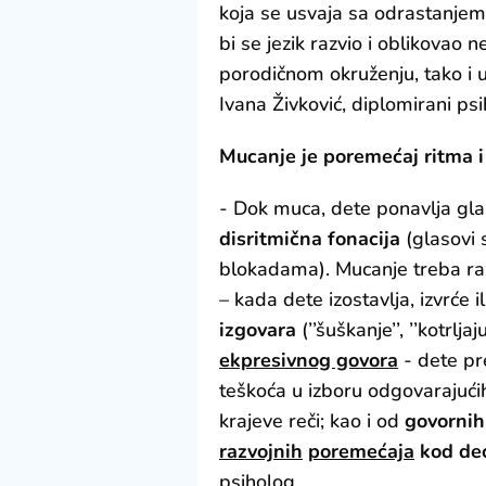
koja se usvaja sa odrastanjem
bi se jezik razvio i oblikovao 
porodičnom okruženju, tako i u 
Ivana Živković, diplomirani psi
Mucanje je poremećaj ritma i
- Dok muca, dete ponavlja glaso
disritmična fonacija
(glasovi 
blokadama). Mucanje treba ra
– kada dete izostavlja, izvrće i
izgovara
(’’šuškanje’’, ’’kotrlja
ekpresivnog govora
- dete pr
teškoća u izboru odgovarajućih 
krajeve reči; kao i od
govornih
razvojnih
poremećaja
kod de
psiholog.