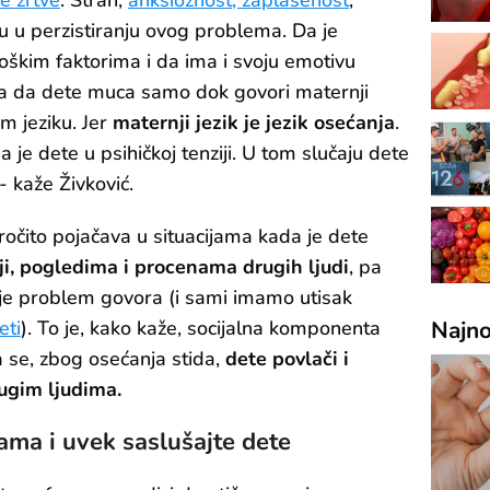
gu u perzistiranju ovog problema. Da je
škim faktorima i da ima i svoju emotivu
a da dete muca samo dok govori maternji
om jeziku. Jer
maternji jezik je jezik osećanja
.
je dete u psihičkoj tenziji. U tom slučaju dete
 kaže Živković.
ročito pojačava u situacijama kada je dete
ji, pogledima i procenama drugih ljudi
, pa
je problem govora (i sami imamo utisak
eti
). To je, kako kaže, socijalna komponenta
Najno
 se, zbog osećanja stida,
dete povlači i
rugim ljudima.
ama i uvek saslušajte dete