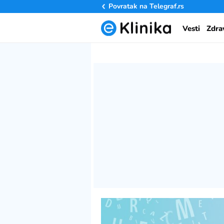
Povratak na
Telegraf.rs
Vesti
Zdra