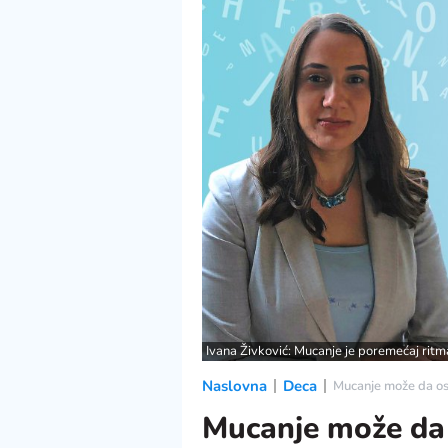
Ivana Živković: Mucanje je poremećaj ritma
Naslovna
Deca
Mucanje može da ost
Mucanje može da 