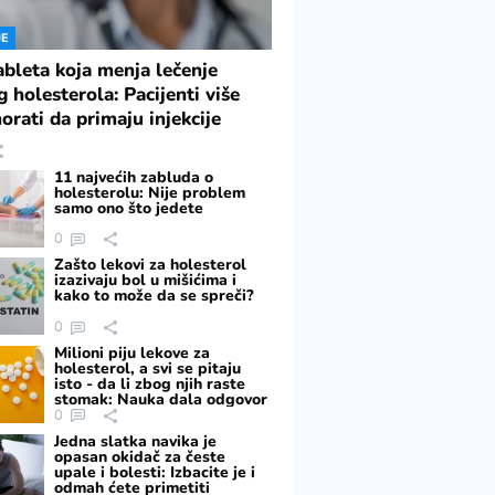
JE
ableta koja menja lečenje
g holesterola: Pacijenti više
orati da primaju injekcije
11 najvećih zabluda o
holesterolu: Nije problem
samo ono što jedete
0
Zašto lekovi za holesterol
izazivaju bol u mišićima i
kako to može da se spreči?
0
Milioni piju lekove za
holesterol, a svi se pitaju
isto - da li zbog njih raste
stomak: Nauka dala odgovor
0
Jedna slatka navika je
opasan okidač za česte
upale i bolesti: Izbacite je i
odmah ćete primetiti