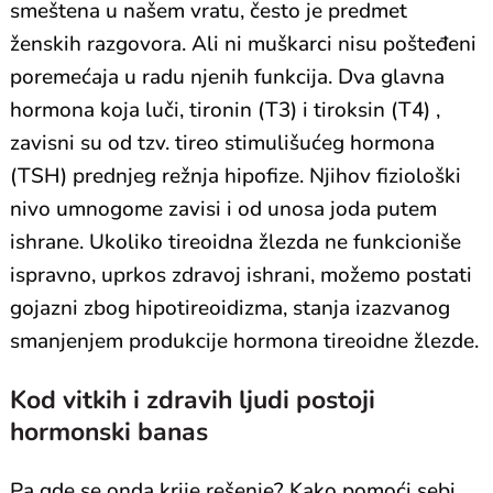
smeštena u našem vratu, često je predmet
ženskih razgovora. Ali ni muškarci nisu pošteđeni
poremećaja u radu njenih funkcija. Dva glavna
hormona koja luči, tironin (T3) i tiroksin (T4) ,
zavisni su od tzv. tireo stimulišućeg hormona
(TSH) prednjeg režnja hipofize. Njihov fiziološki
nivo umnogome zavisi i od unosa joda putem
ishrane. Ukoliko tireoidna žlezda ne funkcioniše
ispravno, uprkos zdravoj ishrani, možemo postati
gojazni zbog hipotireoidizma, stanja izazvanog
smanjenjem produkcije hormona tireoidne žlezde.
Kod vitkih i zdravih ljudi postoji
hormonski banas
Pa gde se onda krije rešenje? Kako pomoći sebi