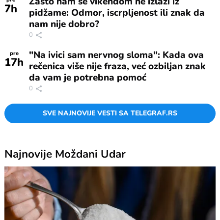
Zašto nam se vikendom ne izlazi iz
7
h
pidžame: Odmor, iscrpljenost ili znak da
nam nije dobro?
0
"Na ivici sam nervnog sloma": Kada ova
pre
17
h
rečenica više nije fraza, već ozbiljan znak
da vam je potrebna pomoć
0
SVE NAJNOVIJE VESTI SA TELEGRAF.RS
Najnovije
Moždani Udar