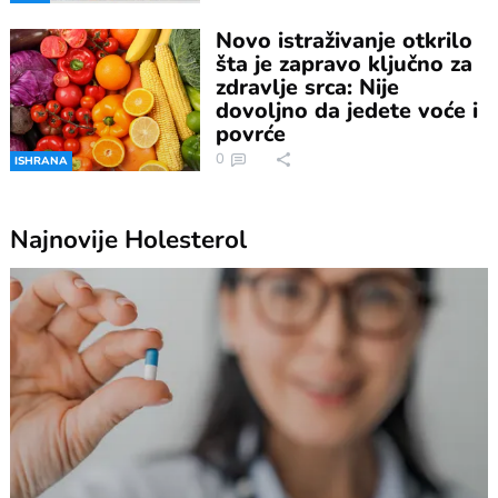
Novo istraživanje otkrilo
šta je zapravo ključno za
zdravlje srca: Nije
dovoljno da jedete voće i
povrće
0
ISHRANA
Najnovije
Holesterol