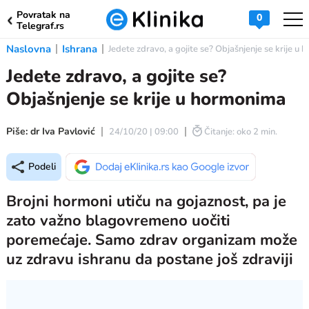
Povratak na
0
Telegraf.rs
Naslovna
Ishrana
Jedete zdravo, a gojite se? Objašnjenje se krije u 
Jedete zdravo, a gojite se?
Objašnjenje se krije u hormonima
Piše: dr Iva Pavlović
24/10/20 | 09:00
Čitanje: oko 2 min.
Podeli
Brojni hormoni utiču na gojaznost, pa je
zato važno blagovremeno uočiti
poremećaje. Samo zdrav organizam može
uz zdravu ishranu da postane još zdraviji