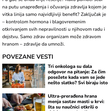
na putu unapređenja i očuvanja zdravlja kojem je
vitka linija samo najvidljiviji benefit? Zaključak je
– kontrolom hormona i blagovremenim
otkrivanjem svih nepravilnosti u njihovom radu i
dejstvu. Samo zdrav organizam može zdravom
hranom – zdravlje da umnoži.
POVEZANE VESTI
Tri onkologa su dala
odgovor na pitanje: Za čim
posežete kada vam se jede
nešto slatko? Svi biraju isto
Ultra-prerađena hrana
menja sastav masti u krvi:
šta su naučnici otkrili o