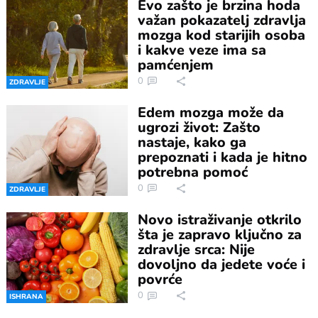
Evo zašto je brzina hoda
važan pokazatelj zdravlja
mozga kod starijih osoba
i kakve veze ima sa
pamćenjem
0
ZDRAVLJE
Edem mozga može da
ugrozi život: Zašto
nastaje, kako ga
prepoznati i kada je hitno
potrebna pomoć
0
ZDRAVLJE
Novo istraživanje otkrilo
šta je zapravo ključno za
zdravlje srca: Nije
dovoljno da jedete voće i
povrće
0
ISHRANA