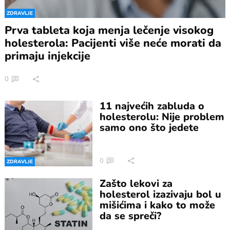
ZDRAVLJE
Prva tableta koja menja lečenje visokog
holesterola: Pacijenti više neće morati da
primaju injekcije
0
11 najvećih zabluda o
holesterolu: Nije problem
samo ono što jedete
0
ZDRAVLJE
Zašto lekovi za
holesterol izazivaju bol u
mišićima i kako to može
da se spreči?