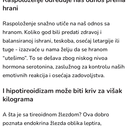
hrani
Raspoloženje snažno utiče na naš odnos sa
hranom. Koliko god bili predati zdravoj i
balansiranoj ishrani, teskoba, osećaj letargije ili
tuge - izazvaće u nama želju da se hranom
“utešimo”. To se dešava zbog niskog nivoa
hormona serotonina, zaslužnog za kontrolu naših
emotivnih reakcija i osećaja zadovoljstva.
I hipotireoidizam može biti kriv za višak
kilograma
A šta je sa tireoidnom žlezdom? Ova dobro
poznata endokrina žlezda oblika leptira,