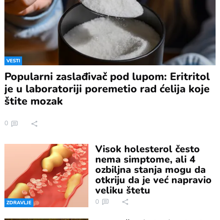
VESTI
Popularni zaslađivač pod lupom: Eritritol
je u laboratoriji poremetio rad ćelija koje
štite mozak
0
Visok holesterol često
nema simptome, ali 4
ozbiljna stanja mogu da
otkriju da je već napravio
veliku štetu
0
ZDRAVLJE