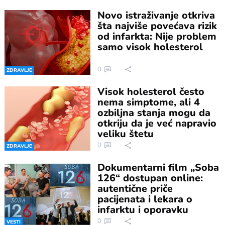
Novo istraživanje otkriva
šta najviše povećava rizik
od infarkta: Nije problem
samo visok holesterol
0
ZDRAVLJE
Visok holesterol često
nema simptome, ali 4
ozbiljna stanja mogu da
otkriju da je već napravio
veliku štetu
0
ZDRAVLJE
Dokumentarni film „Soba
126“ dostupan online:
autentične priče
pacijenata i lekara o
infarktu i oporavku
0
VESTI