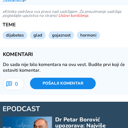
eKlinika zadržava sva prava nad sadržajem. Za preuzimanje sadržaja
pogledajte uputstva na stranici
Uslovi korišćenja
.
TEME
dijabetes
glad
gojaznost
hormoni
KOMENTARI
Do sada nije bilo komentara na ovu vest.
Budite prvi koji će
ostaviti komentar.
0
POŠALJI KOMENTAR
EPODCAST
Dr Petar Borović
upozorava: Najviše