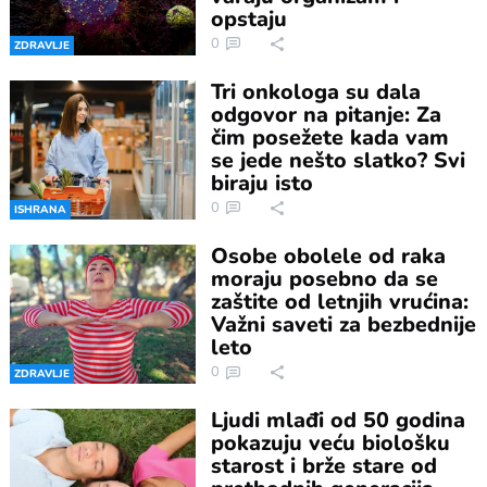
opstaju
0
ZDRAVLJE
Tri onkologa su dala
odgovor na pitanje: Za
čim posežete kada vam
se jede nešto slatko? Svi
biraju isto
0
ISHRANA
Osobe obolele od raka
moraju posebno da se
zaštite od letnjih vrućina:
Važni saveti za bezbednije
leto
0
ZDRAVLJE
Ljudi mlađi od 50 godina
pokazuju veću biološku
starost i brže stare od