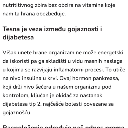
nutrititivnog zbira bez obzira na vitamine koje
nam ta hrana obezbeđuje.
Tesna je veza između gojaznosti i
dijabetesa
Višak unete hrane organizam ne može energetski
da iskoristi pa ga skladišti u vidu masnih naslaga
u kojima se razvijaju inflamatorni procesi. To utiče
na nivo insulina u krvi. Ovaj hormon pankreasa,
koji drži nivo šećera u našem organizmu pod
kontrolom, ključan je okidač za nastanak
dijabetesa tip 2, najčešće bolesti povezane sa
gojaznošću.
Raspoloženje određuje naš odnos prema