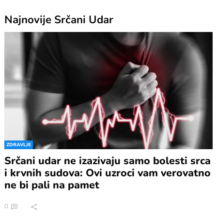
Najnovije
Srčani Udar
ZDRAVLJE
Srčani udar ne izazivaju samo bolesti srca
i krvnih sudova: Ovi uzroci vam verovatno
ne bi pali na pamet
0