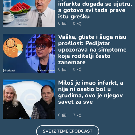
infarkta događa se ujutru,
a gotovo svi tada prave
istu grešku
0
0
Vaške, gliste i šuga nisu
prošlost: Pedijatar
upozorava na simptome
koje roditelji često
zanemare
0
0
Miloš je imao infarkt, a
nije ni osetio bol u
grudima, ovo je njegov
savet za sve
0
3
SVE IZ TEME
EPODCAST