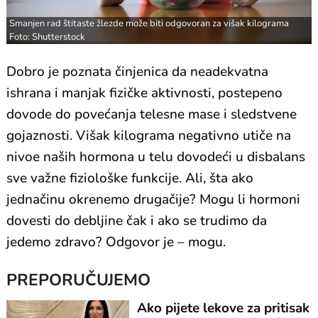
Smanjen rad štitaste žlezde može biti odgovoran za višak kilograma
Foto: Shutterstock
Dobro je poznata činjenica da neadekvatna
ishrana i manjak fizičke aktivnosti, postepeno
dovode do povećanja telesne mase i sledstvene
gojaznosti. Višak kilograma negativno utiče na
nivoe naših hormona u telu dovodeći u disbalans
sve važne fiziološke funkcije. Ali, šta ako
jednačinu okrenemo drugačije? Mogu li hormoni
dovesti do debljine čak i ako se trudimo da
jedemo zdravo? Odgovor je – mogu.
PREPORUČUJEMO
Ako pijete lekove za pritisak