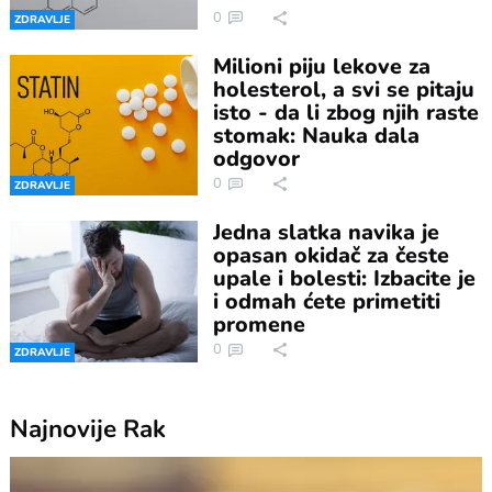
0
ZDRAVLJE
Milioni piju lekove za
holesterol, a svi se pitaju
isto - da li zbog njih raste
stomak: Nauka dala
odgovor
0
ZDRAVLJE
Jedna slatka navika je
opasan okidač za česte
upale i bolesti: Izbacite je
i odmah ćete primetiti
promene
0
ZDRAVLJE
Najnovije
Rak