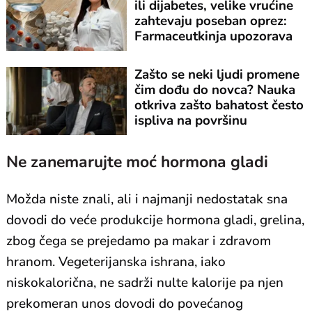
ili dijabetes, velike vrućine
zahtevaju poseban oprez:
Farmaceutkinja upozorava
Zašto se neki ljudi promene
čim dođu do novca? Nauka
otkriva zašto bahatost često
ispliva na površinu
Ne zanemarujte moć hormona gladi
Možda niste znali, ali i najmanji nedostatak sna
dovodi do veće produkcije hormona gladi, grelina,
zbog čega se prejedamo pa makar i zdravom
hranom. Vegeterijanska ishrana, iako
niskokalorična, ne sadrži nulte kalorije pa njen
prekomeran unos dovodi do povećanog