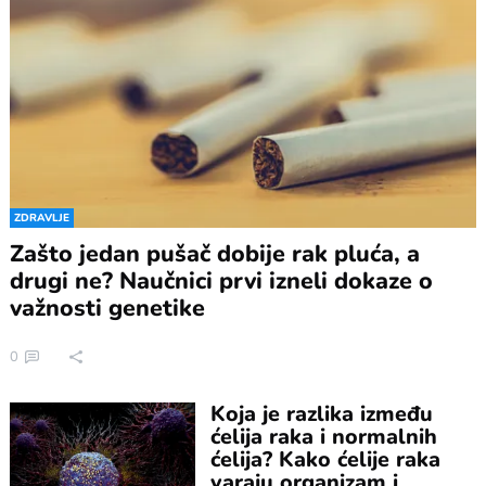
ZDRAVLJE
Zašto jedan pušač dobije rak pluća, a
drugi ne? Naučnici prvi izneli dokaze o
važnosti genetike
0
Koja je razlika između
ćelija raka i normalnih
ćelija? Kako ćelije raka
varaju organizam i