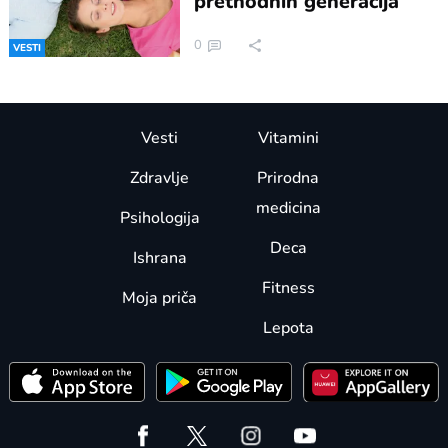
prethodnih generacija
0
VESTI
Vesti
Vitamini
Zdravlje
Prirodna
medicina
Psihologija
Deca
Ishrana
Fitness
Moja priča
Lepota