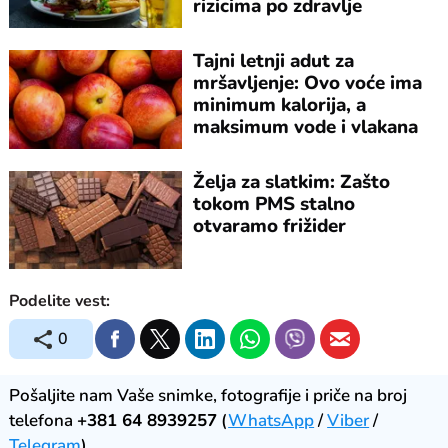
rizicima po zdravlje
Tajni letnji adut za
mršavljenje: Ovo voće ima
minimum kalorija, a
maksimum vode i vlakana
Želja za slatkim: Zašto
tokom PMS stalno
otvaramo frižider
Podelite vest:
0
Pošaljite nam Vaše snimke, fotografije i priče na broj
telefona
+381 64 8939257
(
WhatsApp
/
Viber
/
Telegram
).