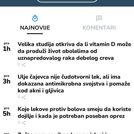
NAJNOVIJE
KOMENTARI
Velika studija otkriva da li vitamin D može
pre
1
h
da produži život obolelima od
uznapredovalog raka debelog creva
0
Ulje čajevca nije čudotvorni lek, ali ima
pre
3
h
dokazana antimikrobna svojstva i pomaže
kod akni i gljivica
0
Koje lekove protiv bolova smeju da koriste
pre
5
h
dojilje i kada je potreban poseban oprez
0
pre