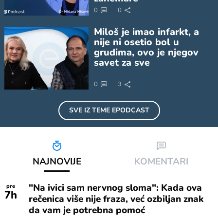
0
0
Miloš je imao infarkt, a
nije ni osetio bol u
grudima, ovo je njegov
savet za sve
0
3
SVE IZ TEME
EPODCAST
NAJNOVIJE
KOMENTARI
"Na ivici sam nervnog sloma": Kada ova
pre
7
h
rečenica više nije fraza, već ozbiljan znak
da vam je potrebna pomoć