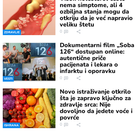
nema simptome, ali 4
ozbiljna stanja mogu da
otkriju da je već napravio
veliku štetu
0
ZDRAVLJE
Dokumentarni film „Soba
126“ dostupan online:
autentične priče
pacijenata i lekara o
infarktu i oporavku
0
VESTI
Novo istraživanje otkrilo
šta je zapravo ključno za
zdravlje srca: Nije
dovoljno da jedete voće i
povrće
0
ISHRANA