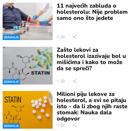
11 najvećih zabluda o
holesterolu: Nije problem
samo ono što jedete
0
ZDRAVLJE
Zašto lekovi za
holesterol izazivaju bol u
mišićima i kako to može
da se spreči?
0
ZDRAVLJE
Milioni piju lekove za
holesterol, a svi se pitaju
isto - da li zbog njih raste
stomak: Nauka dala
odgovor
0
ZDRAVLJE