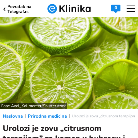
Povratak na
0
Telegraf.rs
Foto: Axel_Kollmenter/Shutterstock
Naslovna
Prirodna medicina
Urolozi je zovu „citrusnom terapijom”
Urolozi je zovu „citrusnom