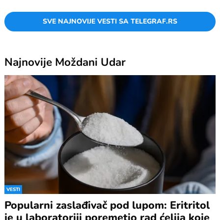
SVE NAJNOVIJE VESTI SA TELEGRAF.RS
Najnovije
Moždani Udar
VESTI
Popularni zaslađivač pod lupom: Eritritol
je u laboratoriji poremetio rad ćelija koje