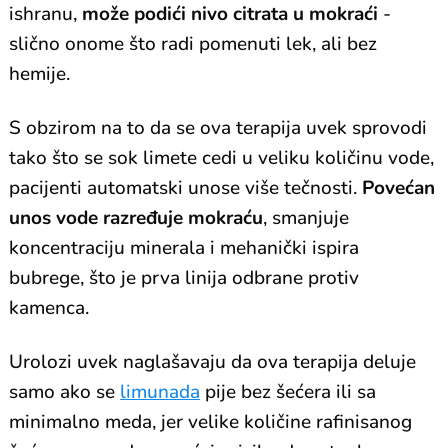
ishranu,
može podići nivo citrata u mokraći
-
slično onome što radi pomenuti lek, ali bez
hemije.
S obzirom na to da se ova terapija uvek sprovodi
tako što se sok limete cedi u veliku količinu vode,
pacijenti automatski unose više tečnosti.
Povećan
unos vode razređuje mokraću
, smanjuje
koncentraciju minerala i mehanički ispira
bubrege, što je prva linija odbrane protiv
kamenca.
Urolozi uvek naglašavaju da ova terapija deluje
samo ako se
limunada
pije bez šećera ili sa
minimalno meda, jer velike količine rafinisanog