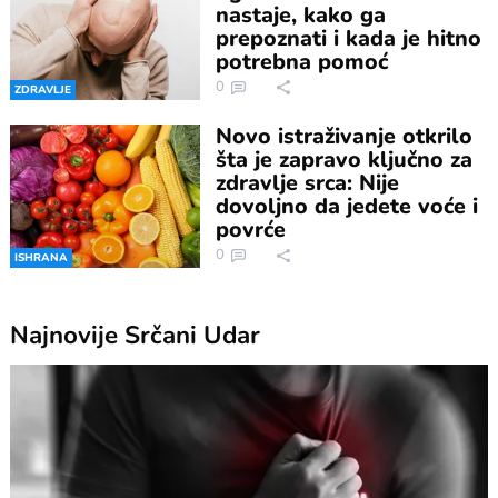
nastaje, kako ga
prepoznati i kada je hitno
potrebna pomoć
0
ZDRAVLJE
Novo istraživanje otkrilo
šta je zapravo ključno za
zdravlje srca: Nije
dovoljno da jedete voće i
povrće
0
ISHRANA
Najnovije
Srčani Udar