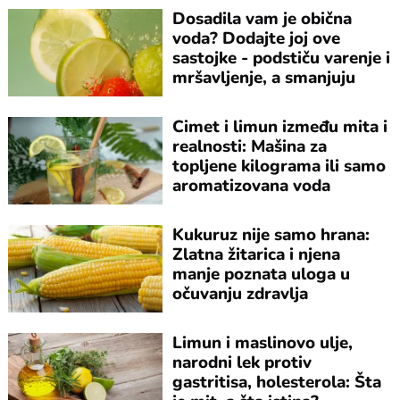
Dosadila vam je obična
voda? Dodajte joj ove
sastojke - podstiču varenje i
mršavljenje, a smanjuju
nadutost
Cimet i limun između mita i
realnosti: Mašina za
topljene kilograma ili samo
aromatizovana voda
Kukuruz nije samo hrana:
Zlatna žitarica i njena
manje poznata uloga u
očuvanju zdravlja
Limun i maslinovo ulje,
narodni lek protiv
gastritisa, holesterola: Šta