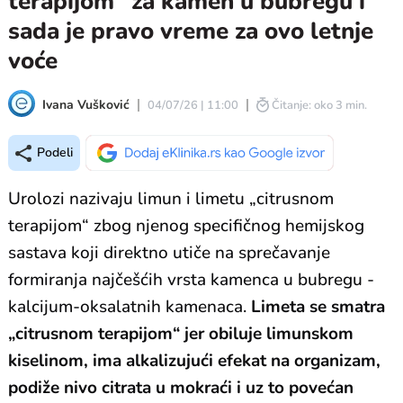
terapijom” za kamen u bubregu i
sada je pravo vreme za ovo letnje
voće
Ivana Vušković
04/07/26 | 11:00
Čitanje: oko 3 min.
Podeli
Urolozi nazivaju limun i limetu „citrusnom
terapijom“ zbog njenog specifičnog hemijskog
sastava koji direktno utiče na sprečavanje
formiranja najčešćih vrsta kamenca u bubregu -
kalcijum-oksalatnih kamenaca.
Limeta se smatra
„citrusnom terapijom“ jer obiluje limunskom
kiselinom, ima alkalizujući efekat na organizam,
podiže nivo citrata u mokraći i uz to povećan