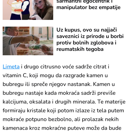
šarmantni egocentrik i
manipulator bez empatije
Uz kupus, ovo su najjači
saveznici iz prirode u borbi
protiv bolnih zglobova i
reumatskih tegoba
Limeta
i drugo citrusno voće sadrže citrat i
vitamin C, koji mogu da razgrade kamen u
bubregu ili spreče njegov nastanak. Kamen u
bubregu nastaje kada mokraća sadrži previše
kalcijuma, oksalata i drugih minerala. Te materije
formiraju kristale koji potom izlaze iz tela putem
mokraće potpuno bezbolno, ali prolazak nekih
kamenaca kroz mokraćne puteve može da bude