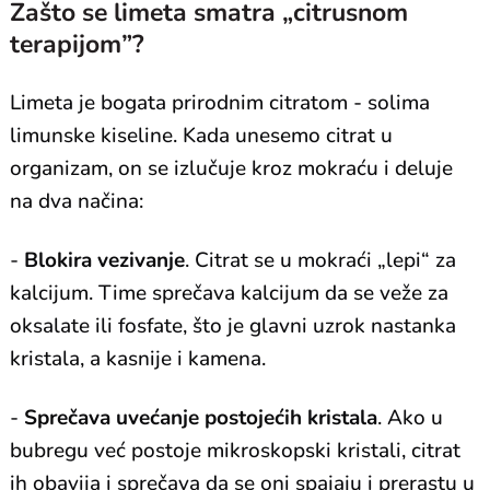
Zašto se limeta smatra „citrusnom
terapijom”?
Limeta je bogata prirodnim citratom - solima
limunske kiseline. Kada unesemo citrat u
organizam, on se izlučuje kroz mokraću i deluje
na dva načina:
-
Blokira vezivanje
. Citrat se u mokraći „lepi“ za
kalcijum. Time sprečava kalcijum da se veže za
oksalate ili fosfate, što je glavni uzrok nastanka
kristala, a kasnije i kamena.
-
Sprečava uvećanje postojećih kristala
. Ako u
bubregu već postoje mikroskopski kristali, citrat
ih obavija i sprečava da se oni spajaju i prerastu u