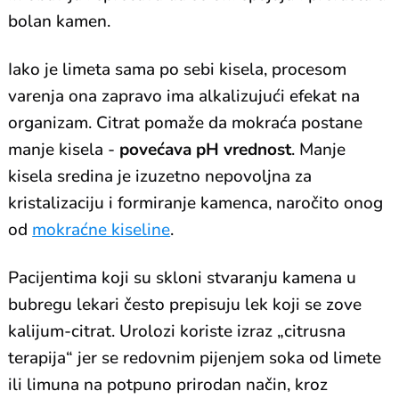
bolan kamen.
Iako je limeta sama po sebi kisela, procesom
varenja ona zapravo ima alkalizujući efekat na
organizam. Citrat pomaže da mokraća postane
manje kisela -
povećava pH vrednost
. Manje
kisela sredina je izuzetno nepovoljna za
kristalizaciju i formiranje kamenca, naročito onog
od
mokraćne kiseline
.
Pacijentima koji su skloni stvaranju kamena u
bubregu lekari često prepisuju lek koji se zove
kalijum-citrat. Urolozi koriste izraz „citrusna
terapija“ jer se redovnim pijenjem soka od limete
ili limuna na potpuno prirodan način, kroz