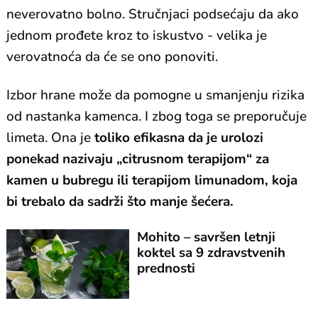
neverovatno bolno. Stručnjaci podsećaju da ako
jednom prođete kroz to iskustvo - velika je
verovatnoća da će se ono ponoviti.
Izbor hrane može da pomogne u smanjenju rizika
od nastanka kamenca. I zbog toga se preporučuje
limeta. Ona je
toliko efikasna da je urolozi
ponekad nazivaju „citrusnom terapijom“ za
kamen u bubregu ili terapijom limunadom, koja
bi trebalo da sadrži što manje šećera.
Mohito – savršen letnji
koktel sa 9 zdravstvenih
prednosti