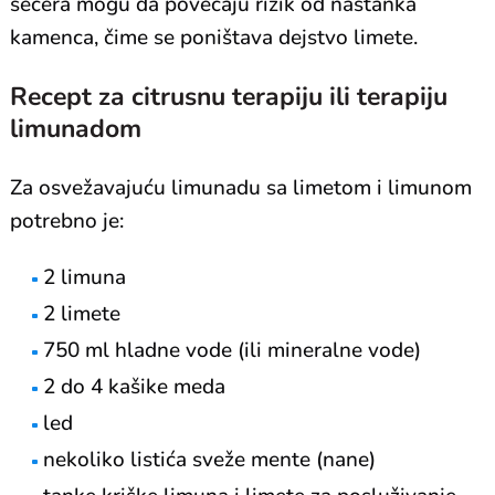
šećera mogu da povećaju rizik od nastanka
kamenca, čime se poništava dejstvo limete.
Recept za citrusnu terapiju ili terapiju
limunadom
Za osvežavajuću limunadu sa limetom i limunom
potrebno je:
2 limuna
2 limete
750 ml hladne vode (ili mineralne vode)
2 do 4 kašike meda
led
nekoliko listića sveže mente (nane)