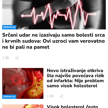
ZDRAVLJE
Srčani udar ne izazivaju samo bolesti srca
i krvnih sudova: Ovi uzroci vam verovatno
ne bi pali na pamet
0
Novo istraživanje otkriva
šta najviše povećava rizik
od infarkta: Nije problem
samo visok holesterol
0
ZDRAVLJE
Visok holesterol često