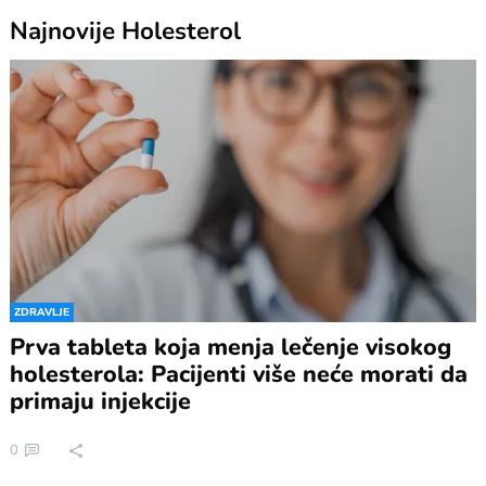
Najnovije
Holesterol
ZDRAVLJE
Prva tableta koja menja lečenje visokog
holesterola: Pacijenti više neće morati da
primaju injekcije
0