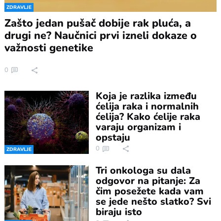
ZDRAVLJE
Zašto jedan pušač dobije rak pluća, a
drugi ne? Naučnici prvi izneli dokaze o
važnosti genetike
0
Koja je razlika između
ćelija raka i normalnih
ćelija? Kako ćelije raka
varaju organizam i
opstaju
0
ZDRAVLJE
Tri onkologa su dala
odgovor na pitanje: Za
čim posežete kada vam
se jede nešto slatko? Svi
biraju isto