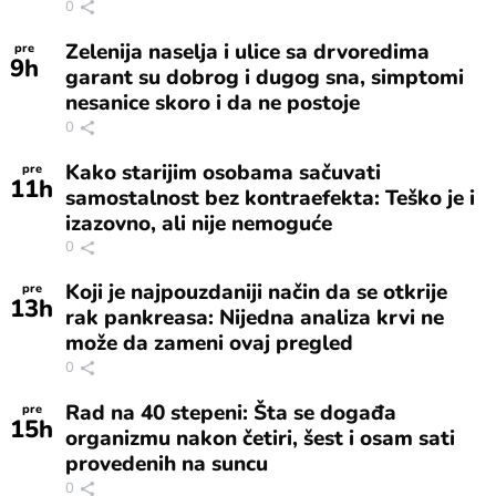
0
Zelenija naselja i ulice sa drvoredima
pre
9
h
garant su dobrog i dugog sna, simptomi
nesanice skoro i da ne postoje
0
Kako starijim osobama sačuvati
pre
11
h
samostalnost bez kontraefekta: Teško je i
izazovno, ali nije nemoguće
0
Koji je najpouzdaniji način da se otkrije
pre
13
h
rak pankreasa: Nijedna analiza krvi ne
može da zameni ovaj pregled
0
Rad na 40 stepeni: Šta se događa
pre
15
h
organizmu nakon četiri, šest i osam sati
provedenih na suncu
0