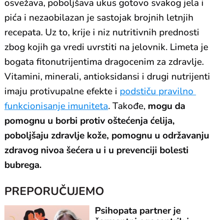
osvežava, poboljšava ukus gotovo svakog jela i
pića i nezaobilazan je sastojak brojnih letnjih
recepata. Uz to, krije i niz nutritivnih prednosti
zbog kojih ga vredi uvrstiti na jelovnik. Limeta je
bogata fitonutrijentima dragocenim za zdravlje.
Vitamini, minerali, antioksidansi i drugi nutrijenti
imaju protivupalne efekte i
podstiču pravilno
funkcionisanje imuniteta
. Takođe,
mogu da
pomognu u borbi protiv oštećenja ćelija,
poboljšaju zdravlje kože, pomognu u održavanju
zdravog nivoa šećera u i u prevenciji bolesti
bubrega.
PREPORUČUJEMO
Psihopata partner je