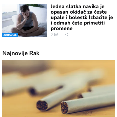
Jedna slatka navika je
opasan okidač za česte
upale i bolesti: Izbacite je
i odmah ćete primetiti
promene
0
ZDRAVLJE
Najnovije
Rak