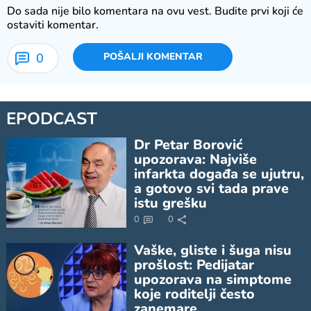
Do sada nije bilo komentara na ovu vest.
Budite prvi koji će
ostaviti komentar.
0
POŠALJI KOMENTAR
EPODCAST
Dr Petar Borović
upozorava: Najviše
infarkta događa se ujutru,
a gotovo svi tada prave
istu grešku
0
0
Vaške, gliste i šuga nisu
prošlost: Pedijatar
upozorava na simptome
koje roditelji često
zanemare