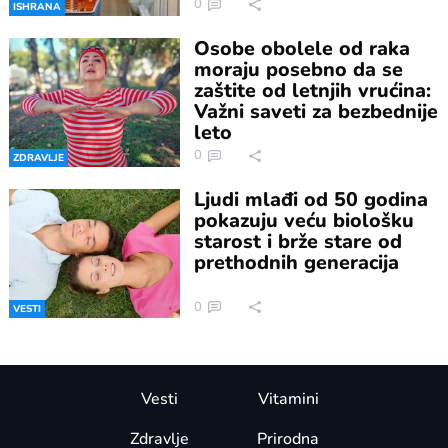
0
ISHRANA
Osobe obolele od raka
moraju posebno da se
zaštite od letnjih vrućina:
Važni saveti za bezbednije
leto
0
ZDRAVLJE
Ljudi mlađi od 50 godina
pokazuju veću biološku
starost i brže stare od
prethodnih generacija
0
VESTI
Vesti
Vitamini
Zdravlje
Prirodna