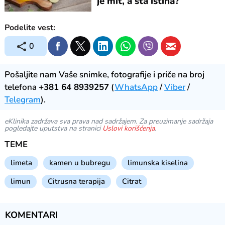
je mit, a šta istina?
Podelite vest:
0
Pošaljite nam Vaše snimke, fotografije i priče na broj
telefona
+381 64 8939257
(
WhatsApp
/
Viber
/
Telegram
).
eKlinika zadržava sva prava nad sadržajem. Za preuzimanje sadržaja
pogledajte uputstva na stranici
Uslovi korišćenja
.
TEME
limeta
kamen u bubregu
limunska kiselina
limun
Citrusna terapija
Citrat
KOMENTARI