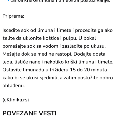
tanke kriške limuna i limete za posluživanje.
Priprema:
Iscedite sok od limuna i limete i procedite ga ako
želite da uklonite koštice i pulpu. U bokal
pomešajte sok sa vodom i zasladite po ukusu.
Mešajte dok se med ne rastopi. Dodajte dosta
leda, listiće nane i nekoliko kriški limuna i limete.
Ostavite limunadu u frižideru 15 do 20 minuta
kako bi se ukusi sjedinili, a zatim poslužite dobro
ohlađenu.
(eKlinika.rs)
POVEZANE VESTI