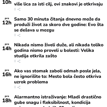
10
h
više lica za isti cilj, ovi znakovi je otkrivaju
0
Samo 30 minuta čitanja dnevno može da
pre
12
h
produži život za skoro dve godine: Evo šta
se dešava u mozgu
0
Nikada nismo živeli duže, ali nikada toliko
pre
14
h
godina nismo proveli u bolesti: Velika
studija otkrila zašto
0
Ako vas stomak zaboli odmah posle jela,
pre
16
h
ne ignorišite to: Mesto bola često otkriva
uzrok problema
0
Alarmantno istraživanje: Mladi drastično
pre
18
h
gube snagu i fleksibilnost, kondicija