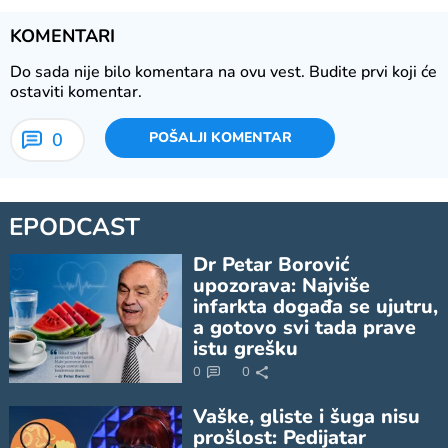
KOMENTARI
Do sada nije bilo komentara na ovu vest.
Budite prvi koji će
ostaviti komentar.
0
POŠALJI KOMENTAR
EPODCAST
Dr Petar Borović
upozorava: Najviše
infarkta događa se ujutru,
a gotovo svi tada prave
istu grešku
0
0
Vaške, gliste i šuga nisu
prošlost: Pedijatar