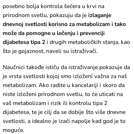
posebno bolja kontrola šećera u krvi na
prirodnom svetlu, pokazuju da je
izlaganje
dnevnoj svetlosti korisno za metabolizam i tako
može da pomogne u lečenju i prevenciji
dijabetesa tipa 2
i drugih metaboličkih stanja, kao
što je gojaznost, naveli su istraživači.
Naučnici takođe ističu da istraživanje pokazuje da
je vrsta svetlosti kojoj smo izloženi važna za naš
metabolizam. Ako radite u kancelariji i skoro da
niste izloženi prirodnom svetlu, to će uticati na
vaš metabolizam i rizik ili kontrolu tipa 2
dijabetesa, te je cilj da se dobije što više dnevne
svetlosti, a idealno je izaći napolje kad god je to
moguće.