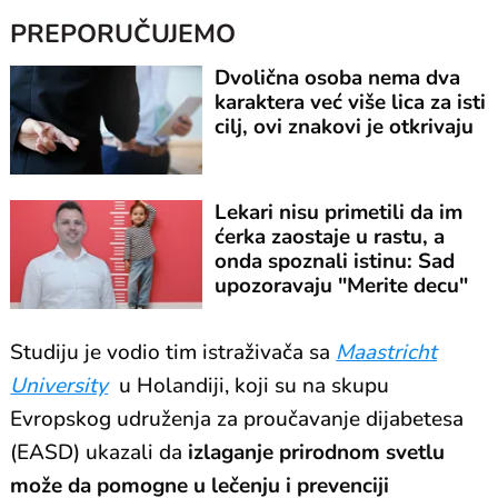
PREPORUČUJEMO
Dvolična osoba nema dva
karaktera već više lica za isti
cilj, ovi znakovi je otkrivaju
Lekari nisu primetili da im
ćerka zaostaje u rastu, a
onda spoznali istinu: Sad
upozoravaju "Merite decu"
Studiju je vodio tim istraživača sa
Maastricht
University
u Holandiji, koji su na skupu
Evropskog udruženja za proučavanje dijabetesa
(EASD) ukazali da
izlaganje prirodnom svetlu
može da pomogne u lečenju i prevenciji