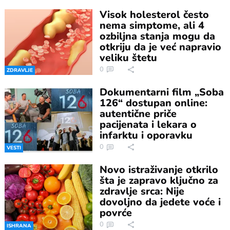
Visok holesterol često
nema simptome, ali 4
ozbiljna stanja mogu da
otkriju da je već napravio
veliku štetu
0
ZDRAVLJE
Dokumentarni film „Soba
126“ dostupan online:
autentične priče
pacijenata i lekara o
infarktu i oporavku
0
VESTI
Novo istraživanje otkrilo
šta je zapravo ključno za
zdravlje srca: Nije
dovoljno da jedete voće i
povrće
0
ISHRANA