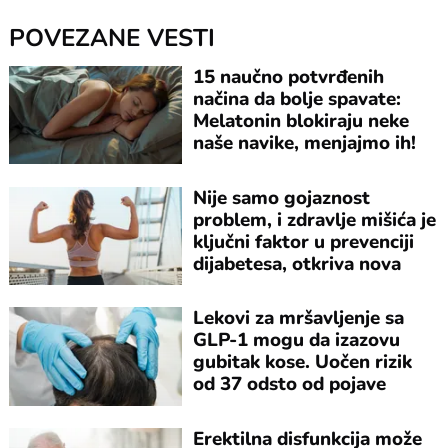
POVEZANE VESTI
15 naučno potvrđenih
načina da bolje spavate:
Melatonin blokiraju neke
naše navike, menjajmo ih!
Nije samo gojaznost
problem, i zdravlje mišića je
ključni faktor u prevenciji
dijabetesa, otkriva nova
studija
Lekovi za mršavljenje sa
GLP-1 mogu da izazovu
gubitak kose. Uočen rizik
od 37 odsto od pojave
alopecije
Erektilna disfunkcija može