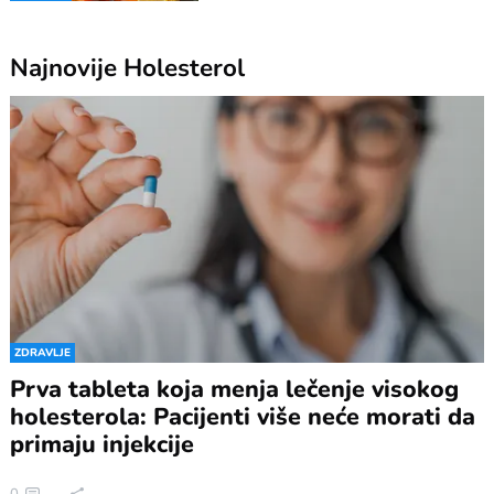
Najnovije
Holesterol
ZDRAVLJE
Prva tableta koja menja lečenje visokog
holesterola: Pacijenti više neće morati da
primaju injekcije
0