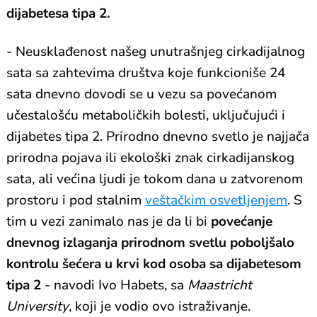
dijabetesa tipa 2.
- Neusklađenost našeg unutrašnjeg cirkadijalnog
sata sa zahtevima društva koje funkcioniše 24
sata dnevno dovodi se u vezu sa povećanom
učestalošću metaboličkih bolesti, uključujući i
dijabetes tipa 2. Prirodno dnevno svetlo je najjača
prirodna pojava ili ekološki znak cirkadijanskog
sata, ali većina ljudi je tokom dana u zatvorenom
prostoru i pod stalnim
veštačkim osvetljenjem
. S
tim u vezi zanimalo nas je da li bi
povećanje
dnevnog izlaganja prirodnom svetlu poboljšalo
kontrolu šećera u krvi kod osoba sa dijabetesom
tipa 2
- navodi Ivo Habets, sa
Maastricht
University
, koji je vodio ovo istraživanje.