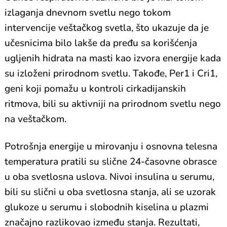
izlaganja dnevnom svetlu nego tokom
intervencije veštačkog svetla, što ukazuje da je
učesnicima bilo lakše da pređu sa korišćenja
ugljenih hidrata na masti kao izvora energije kada
su izloženi prirodnom svetlu. Takođe, Per1 i Cri1,
geni koji pomažu u kontroli cirkadijanskih
ritmova, bili su aktivniji na prirodnom svetlu nego
na veštačkom.
Potrošnja energije u mirovanju i osnovna telesna
temperatura pratili su slične 24-časovne obrasce
u oba svetlosna uslova. Nivoi insulina u serumu,
bili su slični u oba svetlosna stanja, ali se uzorak
glukoze u serumu i slobodnih kiselina u plazmi
značajno razlikovao između stanja. Rezultati,