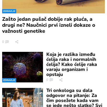
ZDRAVLJE
Zašto jedan pušač dobije rak pluća, a
drugi ne? Naučnici prvi izneli dokaze o
važnosti genetike
0
Koja je razlika između
ćelija raka i normalnih
ćelija? Kako ćelije raka
varaju organizam i
opstaju
0
ZDRAVLJE
Tri onkologa su dala
odgovor na pitanje: Za
čim posežete kada vam
se jede nešto slatko? Svi