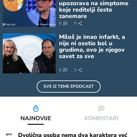
upozorava na simptome
koje roditelji često
zanemare
0
0
Miloš je imao infarkt, a
nije ni osetio bol u
grudima, ovo je njegov
savet za sve
0
3
SVE IZ TEME
EPODCAST
NAJNOVIJE
KOMENTARI
Dvolična osoba nema dva karaktera već
pre