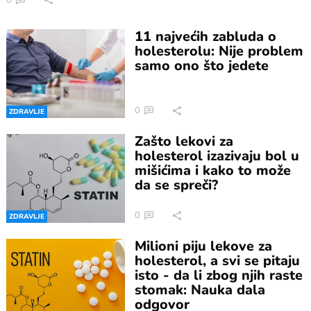
11 najvećih zabluda o
holesterolu: Nije problem
samo ono što jedete
0
ZDRAVLJE
Zašto lekovi za
holesterol izazivaju bol u
mišićima i kako to može
da se spreči?
0
ZDRAVLJE
Milioni piju lekove za
holesterol, a svi se pitaju
isto - da li zbog njih raste
stomak: Nauka dala
odgovor