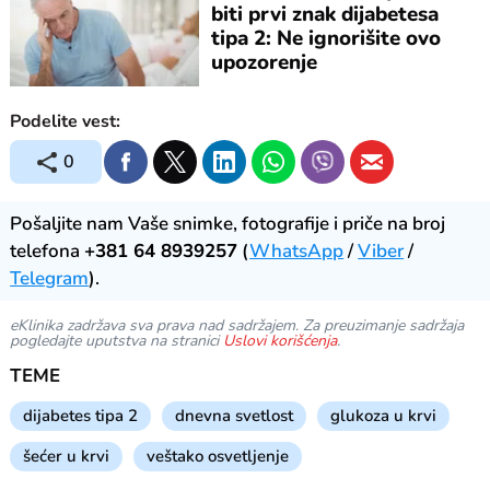
biti prvi znak dijabetesa
tipa 2: Ne ignorišite ovo
upozorenje
Podelite vest:
0
Pošaljite nam Vaše snimke, fotografije i priče na broj
telefona
+381 64 8939257
(
WhatsApp
/
Viber
/
Telegram
).
eKlinika zadržava sva prava nad sadržajem. Za preuzimanje sadržaja
pogledajte uputstva na stranici
Uslovi korišćenja
.
TEME
dijabetes tipa 2
dnevna svetlost
glukoza u krvi
šećer u krvi
veštako osvetljenje