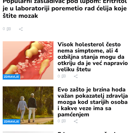
Popularni zaslađivač pod lupom: Eritritol
je u laboratoriji poremetio rad ćelija koje
štite mozak
0
Visok holesterol često
nema simptome, ali 4
ozbiljna stanja mogu da
otkriju da je već napravio
veliku štetu
0
ZDRAVLJE
Evo zašto je brzina hoda
važan pokazatelj zdravlja
mozga kod starijih osoba
i kakve veze ima sa
pamćenjem
0
ZDRAVLJE