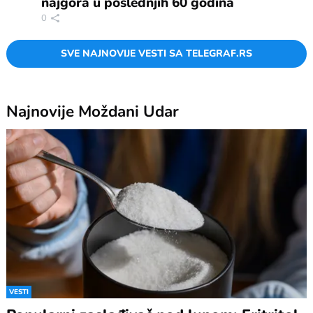
najgora u poslednjih 60 godina
0
SVE NAJNOVIJE VESTI SA TELEGRAF.RS
Najnovije
Moždani Udar
VESTI