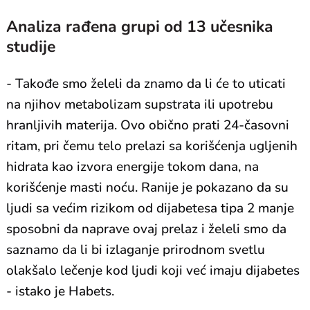
Analiza rađena grupi od 13 učesnika
studije
- Takođe smo želeli da znamo da li će to uticati
na njihov metabolizam supstrata ili upotrebu
hranljivih materija. Ovo obično prati 24-časovni
ritam, pri čemu telo prelazi sa korišćenja ugljenih
hidrata kao izvora energije tokom dana, na
korišćenje masti noću. Ranije je pokazano da su
ljudi sa većim rizikom od dijabetesa tipa 2 manje
sposobni da naprave ovaj prelaz i želeli smo da
saznamo da li bi izlaganje prirodnom svetlu
olakšalo lečenje kod ljudi koji već imaju dijabetes
- istako je Habets.