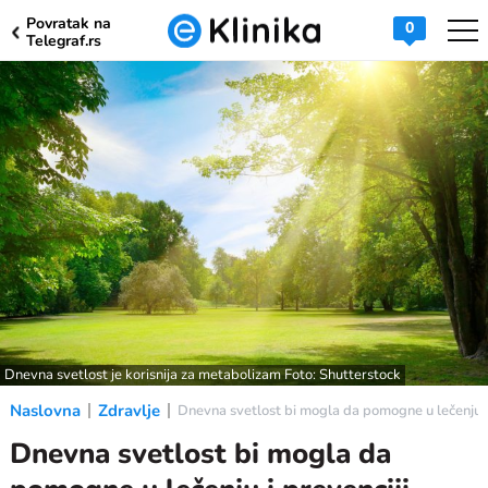
Povratak na
0
Telegraf.rs
Dnevna svetlost je korisnija za metabolizam Foto: Shutterstock
Naslovna
Zdravlje
Dnevna svetlost bi mogla da pomogne u lečenju i p
Dnevna svetlost bi mogla da