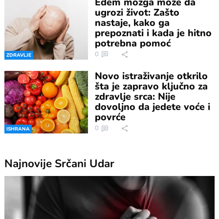
Edem mozga može da
ugrozi život: Zašto
nastaje, kako ga
prepoznati i kada je hitno
potrebna pomoć
0
ZDRAVLJE
Novo istraživanje otkrilo
šta je zapravo ključno za
zdravlje srca: Nije
dovoljno da jedete voće i
povrće
0
ISHRANA
Najnovije
Srčani Udar