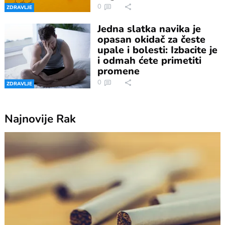
0
ZDRAVLJE
Jedna slatka navika je
opasan okidač za česte
upale i bolesti: Izbacite je
i odmah ćete primetiti
promene
0
ZDRAVLJE
Najnovije
Rak