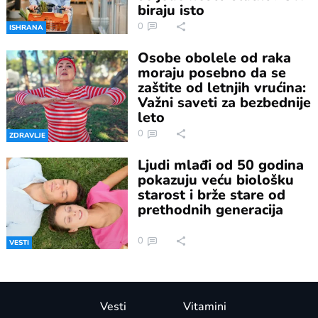
biraju isto
0
ISHRANA
Osobe obolele od raka
moraju posebno da se
zaštite od letnjih vrućina:
Važni saveti za bezbednije
leto
0
ZDRAVLJE
Ljudi mlađi od 50 godina
pokazuju veću biološku
starost i brže stare od
prethodnih generacija
0
VESTI
Vesti
Vitamini