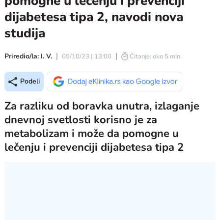
pomogne u lečenju i prevenciji
dijabetesa tipa 2, navodi nova
studija
Priredio/la: I. V.
05/10/23 | 13:00
Čitanje: oko 5 min.
Podeli
Za razliku od boravka unutra, izlaganje
dnevnoj svetlosti korisno je za
metabolizam i može da pomogne u
lečenju i prevenciji dijabetesa tipa 2