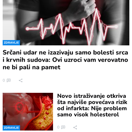
ZDRAVLJE
Srčani udar ne izazivaju samo bolesti srca
i krvnih sudova: Ovi uzroci vam verovatno
ne bi pali na pamet
0
Novo istraživanje otkriva
šta najviše povećava rizik
od infarkta: Nije problem
samo visok holesterol
0
ZDRAVLJE