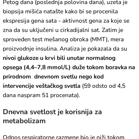
Petog dana (poslednja polovina dana), uzeta je
biopsija mišića natašte kako bi se procenila
ekspresija gena sata - aktivnost gena za koje se
zna da su uključeni u cirkadijalni sat. Zatim je
sproveden test mešanog obroka (MMT), mera
proizvodnje insulina. Analiza je pokazala da su
nivoi glukoze u krvi bili unutar normalnog
opsega (4,4–7,8 mmol/L) duže tokom boravka na
prirodnom dnevnom svetlu nego kod
intervencije veštačkog svetla
(59 odsto od 4,5
dana naspram 51 procenata).
Dnevna svetlost je korisnija za
metabolizam
Odnos respiratorne razmene bio je niži tokom