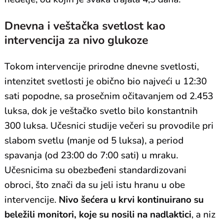
Dnevna i veštačka svetlost kao
intervencija za nivo glukoze
Tokom intervencije prirodne dnevne svetlosti,
intenzitet svetlosti je obično bio najveći u 12:30
sati popodne, sa prosečnim očitavanjem od 2.453
luksa, dok je veštačko svetlo bilo konstantnih
300 luksa. Učesnici studije večeri su provodile pri
slabom svetlu (manje od 5 luksa), a period
spavanja (od 23:00 do 7:00 sati) u mraku.
Učesnicima su obezbeđeni standardizovani
obroci, što znači da su jeli istu hranu u obe
intervencije.
Nivo šećera u krvi kontinuirano su
beležili monitori, koje su nosili na nadlaktici
, a niz