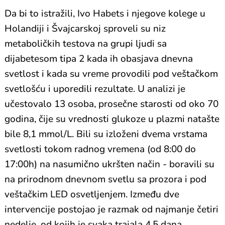
Da bi to istražili, Ivo Habets i njegove kolege u
Holandiji i Švajcarskoj sproveli su niz
metaboličkih testova na grupi ljudi sa
dijabetesom tipa 2 kada ih obasjava dnevna
svetlost i kada su vreme provodili pod veštačkom
svetlošću i uporedili rezultate. U analizi je
učestovalo 13 osoba, prosečne starosti od oko 70
godina, čije su vrednosti glukoze u plazmi natašte
bile 8,1 mmol/L. Bili su izloženi dvema vrstama
svetlosti tokom radnog vremena (od 8:00 do
17:00h) na nasumično ukršten način - boravili su
na prirodnom dnevnom svetlu sa prozora i pod
veštačkim LED osvetljenjem. Između dve
intervencije postojao je razmak od najmanje četiri
nedelje, od kojih je svaka trajala 4,5 dana.