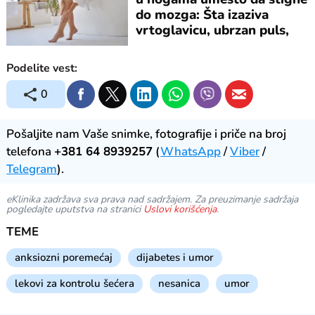
do mozga: Šta izaziva
vrtoglavicu, ubrzan puls,
umor?
Podelite vest:
0
Pošaljite nam Vaše snimke, fotografije i priče na broj
telefona
+381 64 8939257
(
WhatsApp
/
Viber
/
Telegram
).
eKlinika zadržava sva prava nad sadržajem. Za preuzimanje sadržaja
pogledajte uputstva na stranici
Uslovi korišćenja
.
TEME
anksiozni poremećaj
dijabetes i umor
lekovi za kontrolu šećera
nesanica
umor