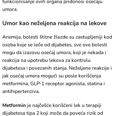
funkcionisanje ovih organa pridonosi osećaju
umora.
Umor kao ne
željena reakcija na lekove
Anemija, bolesti štitne žlezde su zastupljeniji kod
osoba koje se leče od dijabetes, sve ove bolesti
mogu da izazovu osećaj umora, koji je nekada i
reakcija na upotrebu lekova za kontrolu
dijabetesa i povezanih stanja. Neželjene reakcije i
jak osećaj umora mogući su posle korišćenja
metformina, GLP-1 receptor agonista, statina i
antihipertenziva.
Metformin
je najčešće korišćeni lek u terapiji
dijabetesa tipa 2 koji može da poveća rizik od