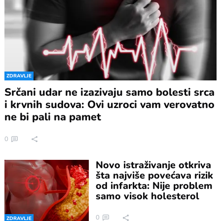
ZDRAVLJE
Srčani udar ne izazivaju samo bolesti srca
i krvnih sudova: Ovi uzroci vam verovatno
ne bi pali na pamet
0
Novo istraživanje otkriva
šta najviše povećava rizik
od infarkta: Nije problem
samo visok holesterol
0
ZDRAVLJE