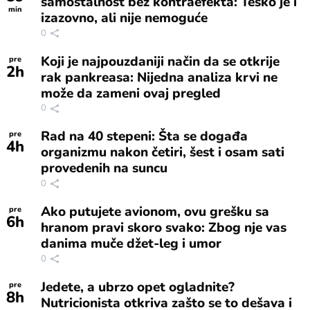
samostalnost bez kontraefekta: Teško je i
min
izazovno, ali nije nemoguće
0
Koji je najpouzdaniji način da se otkrije
pre
2
h
rak pankreasa: Nijedna analiza krvi ne
može da zameni ovaj pregled
0
Rad na 40 stepeni: Šta se događa
pre
4
h
organizmu nakon četiri, šest i osam sati
provedenih na suncu
0
Ako putujete avionom, ovu grešku sa
pre
6
h
hranom pravi skoro svako: Zbog nje vas
danima muče džet-leg i umor
0
Jedete, a ubrzo opet ogladnite?
pre
8
h
Nutricionista otkriva zašto se to dešava i