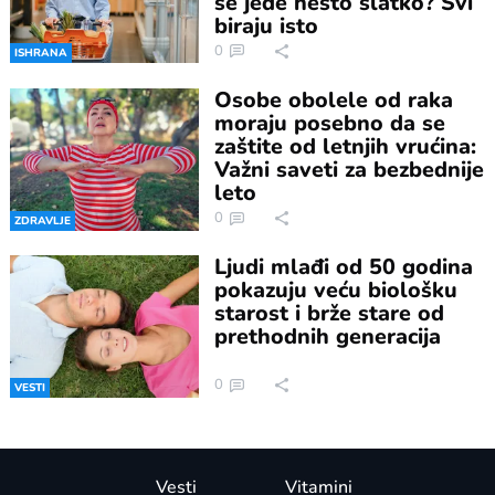
se jede nešto slatko? Svi
biraju isto
0
ISHRANA
Osobe obolele od raka
moraju posebno da se
zaštite od letnjih vrućina:
Važni saveti za bezbednije
leto
0
ZDRAVLJE
Ljudi mlađi od 50 godina
pokazuju veću biološku
starost i brže stare od
prethodnih generacija
0
VESTI
Vesti
Vitamini