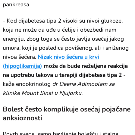
pankreasa.
- Kod dijabetesa tipa 2 visoki su nivoi glukoze,
koja ne može da uđe u ćelije i obezbedi nam
energiju, zbog toga se često javlja osećaj jakog
umora, koji je posledica povišenog, ali i sniženog
nivoa šećera.
Nizak nivo šećera u krvi
(hipoglikemija)
može da bude neželjena reakcija
na upotrebu lekova u terapiji dijabetesa tipa 2
-
kaže endokrinolog
dr Deena Adimoolam sa
klinike Mount Sinai u Njujorku
.
Bolest često komplikuje osećaj pojačane
anksioznosti
Povrh svega, samo bavljenje bolešću i stalna