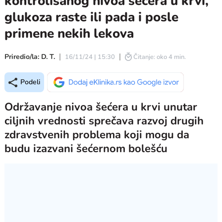
kontrolisanog nivoa šećera u krvi,
glukoza raste ili pada i posle
primene nekih lekova
Priredio/la: D. T.
16/11/24 | 15:30
Čitanje: oko 4 min.
Podeli
Održavanje nivoa šećera u krvi unutar
ciljnih vrednosti sprečava razvoj drugih
zdravstvenih problema koji mogu da
budu izazvani šećernom bolešću