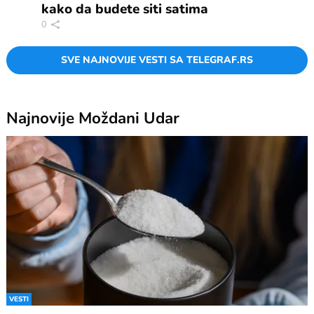
kako da budete siti satima
0
SVE NAJNOVIJE VESTI SA TELEGRAF.RS
Najnovije
Moždani Udar
VESTI