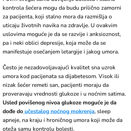
kontrola šećera mogu da budu prilično zamorni
za pacijenta, koji stalno mora da razmišlja o
uticaju životnih navika na zdravlje. U ovakvim
uslovima moguće je da se razvije i anksioznost,
pa i neki oblici depresije, koja može da se
manifestuje osećanjem letargije i jakog umora.
Često je nezadovoljavajući kvalitet sna uzrok
umora kod pacijenata sa dijabetesom. Visok ili
nizak šećer remeti san, pacijenti moraju da
proveravaju vrednosti glukoze i u noćnim satima.
Usled povišenog nivoa glukoze moguće je da
dođe do
učestalog noćnog mokrenja
, sleep
apneje, na kraju i hroničnog umora koji može da
oteža samu kontrolu bolesti.