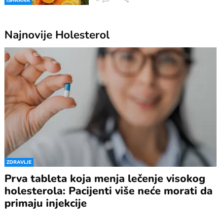
ISHRANA
Najnovije
Holesterol
ZDRAVLJE
Prva tableta koja menja lečenje visokog
holesterola: Pacijenti više neće morati da
primaju injekcije