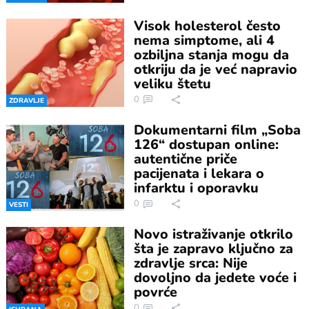
Visok holesterol često
nema simptome, ali 4
ozbiljna stanja mogu da
otkriju da je već napravio
veliku štetu
0
ZDRAVLJE
Dokumentarni film „Soba
126“ dostupan online:
autentične priče
pacijenata i lekara o
infarktu i oporavku
0
VESTI
Novo istraživanje otkrilo
šta je zapravo ključno za
zdravlje srca: Nije
dovoljno da jedete voće i
povrće
0