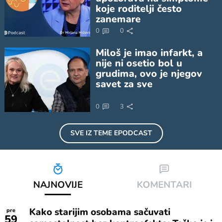
koje roditelji često
zanemare
0
0
Miloš je imao infarkt, a
nije ni osetio bol u
grudima, ovo je njegov
savet za sve
0
3
SVE IZ TEME
EPODCAST
NAJNOVIJE
KOMENTARI
Kako starijim osobama sačuvati
pre
59