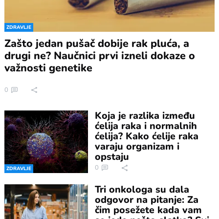
ZDRAVLJE
Zašto jedan pušač dobije rak pluća, a
drugi ne? Naučnici prvi izneli dokaze o
važnosti genetike
0
Koja je razlika između
ćelija raka i normalnih
ćelija? Kako ćelije raka
varaju organizam i
opstaju
0
ZDRAVLJE
Tri onkologa su dala
odgovor na pitanje: Za
čim posežete kada vam