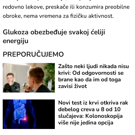
redovno lekove, preskače ili konzumira preobilne
obroke, nema vremena za fizičku aktivnost.
Glukoza obezbeđuje svakoj ćeliji
energiju
PREPORUČUJEMO
Zašto neki ljudi nikada nisu
krivi: Od odgovornosti se
brane kao da im od toga
zavisi život
Novi test iz krvi otkriva rak
debelog creva u 8 od 10
slučajeva: Kolonoskopija
više nije jedina opcija