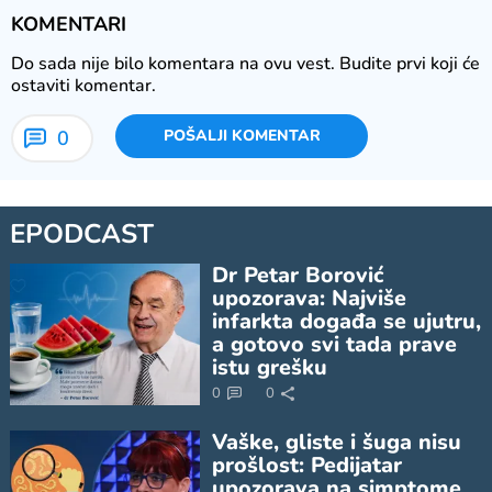
KOMENTARI
Do sada nije bilo komentara na ovu vest.
Budite prvi koji će
ostaviti komentar.
0
POŠALJI KOMENTAR
EPODCAST
Dr Petar Borović
upozorava: Najviše
infarkta događa se ujutru,
a gotovo svi tada prave
istu grešku
0
0
Vaške, gliste i šuga nisu
prošlost: Pedijatar
upozorava na simptome