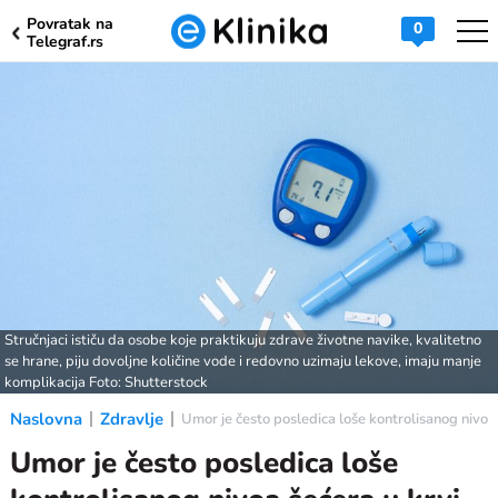
Povratak na
0
Telegraf.rs
Stručnjaci ističu da osobe koje praktikuju zdrave životne navike, kvalitetno
se hrane, piju dovoljne količine vode i redovno uzimaju lekove, imaju manje
komplikacija Foto: Shutterstock
Naslovna
Zdravlje
Umor je često posledica loše kontrolisanog nivoa š
Umor je često posledica loše