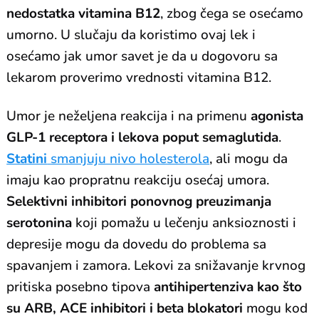
nedostatka vitamina B12
, zbog čega se osećamo
umorno. U slučaju da koristimo ovaj lek i
osećamo jak umor savet je da u dogovoru sa
lekarom proverimo vrednosti vitamina B12.
Umor je neželjena reakcija i na primenu
agonista
GLP-1 receptora i lekova poput semaglutida
.
Statini
smanjuju nivo holesterola
, ali mogu da
imaju kao propratnu reakciju osećaj umora.
Selektivni inhibitori ponovnog preuzimanja
serotonina
koji pomažu u lečenju anksioznosti i
depresije mogu da dovedu do problema sa
spavanjem i zamora. Lekovi za snižavanje krvnog
pritiska posebno tipova
antihipertenziva kao što
su ARB, ACE inhibitori i beta blokatori
mogu kod