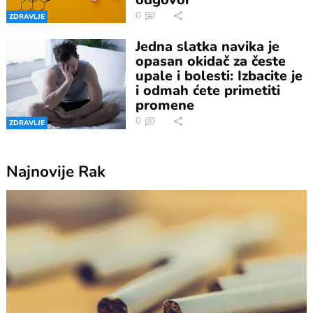
0
ZDRAVLJE
Jedna slatka navika je
opasan okidač za česte
upale i bolesti: Izbacite je
i odmah ćete primetiti
promene
0
ZDRAVLJE
Najnovije
Rak