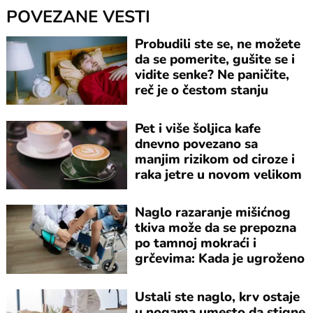
POVEZANE VESTI
Probudili ste se, ne možete
da se pomerite, gušite se i
vidite senke? Ne paničite,
reč je o čestom stanju
Pet i više šoljica kafe
dnevno povezano sa
manjim rizikom od ciroze i
raka jetre u novom velikom
istraživanju
Naglo razaranje mišićnog
tkiva može da se prepozna
po tamnoj mokraći i
grčevima: Kada je ugroženo
srce?
Ustali ste naglo, krv ostaje
u nogama umesto da stigne