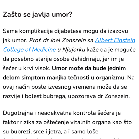
Zašto se javlja umor?
Same komplikacije dijabetesa mogu da izazovu
jak umor.
Prof. dr Joel Zonszein sa
Albert Einstein
College of Medicine
u Njujorku
kaže da je moguće
da posebno starije osobe dehidriraju, jer im je
šećer u krvi visok.
Umor može da bude jednim
delom simptom manjka tečnosti u organizmu
. Na
ovaj način posle izvesnog vremena može da se
razvije i bolest bubrega, upozorava dr Zonszein.
Dugotrajna i neadekvatna kontrola šećera je
faktor rizika za oštećenje vitalnih organa kao što
su bubrezi, srce i jetra, a i samo loše