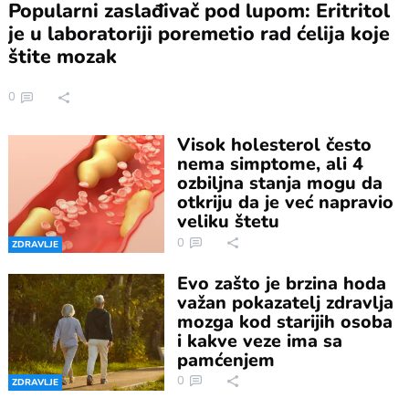
Popularni zaslađivač pod lupom: Eritritol
je u laboratoriji poremetio rad ćelija koje
štite mozak
0
Visok holesterol često
nema simptome, ali 4
ozbiljna stanja mogu da
otkriju da je već napravio
veliku štetu
0
ZDRAVLJE
Evo zašto je brzina hoda
važan pokazatelj zdravlja
mozga kod starijih osoba
i kakve veze ima sa
pamćenjem
0
ZDRAVLJE