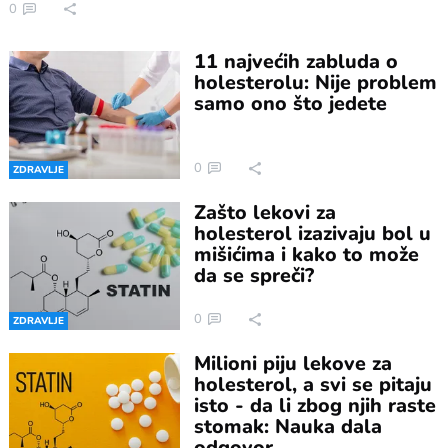
0
11 najvećih zabluda o
holesterolu: Nije problem
samo ono što jedete
0
ZDRAVLJE
Zašto lekovi za
holesterol izazivaju bol u
mišićima i kako to može
da se spreči?
0
ZDRAVLJE
Milioni piju lekove za
holesterol, a svi se pitaju
isto - da li zbog njih raste
stomak: Nauka dala
odgovor