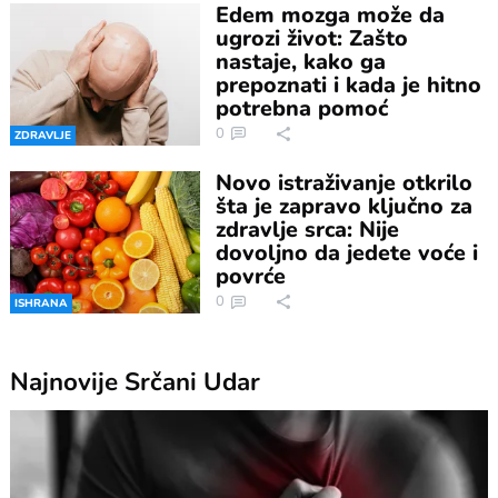
Edem mozga može da
ugrozi život: Zašto
nastaje, kako ga
prepoznati i kada je hitno
potrebna pomoć
0
ZDRAVLJE
Novo istraživanje otkrilo
šta je zapravo ključno za
zdravlje srca: Nije
dovoljno da jedete voće i
povrće
0
ISHRANA
Najnovije
Srčani Udar