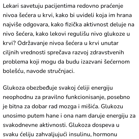
Lekari savetuju pacijentima redovno praćenje
nivoa šećera u krvi, kako bi uvideli koja im hrana
najviše odgovara, kako fizička aktivnost deluje na
nivo šećera, kako lekovi regulišu nivo glukoze u
krvi? Održavanje nivoa šećera u krvi unutar
ciljnih vrednosti sprečava razvoj zdravstvenih
problema koji mogu da budu izazvani šećernom
bolešću, navode stručnjaci.
Glukoza obezbeđuje svakoj ćeliji energiju
neophodnu za pravilno funkcionisanje, posebno
je bitna za dobar rad mozga i mišića. Glukozu
unosimo putem hane i ona nam daruje energiju za
svakodnevne aktivnosti. Glukoza dospeva u
svaku ćeliju zahvaljujući insulinu, hormonu