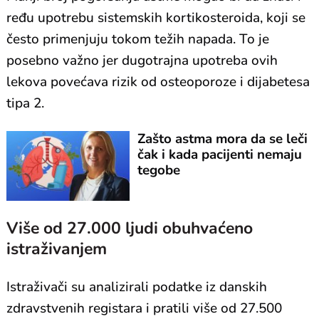
ređu upotrebu sistemskih kortikosteroida, koji se
često primenjuju tokom težih napada. To je
posebno važno jer dugotrajna upotreba ovih
lekova povećava rizik od osteoporoze i dijabetesa
tipa 2.
Zašto astma mora da se leči
čak i kada pacijenti nemaju
tegobe
Više od 27.000 ljudi obuhvaćeno
istraživanjem
Istraživači su analizirali podatke iz danskih
zdravstvenih registara i pratili više od 27.500