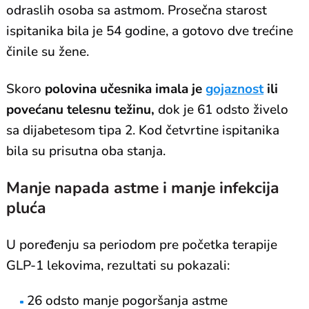
odraslih osoba sa astmom. Prosečna starost
ispitanika bila je 54 godine, a gotovo dve trećine
činile su žene.
Skoro
polovina učesnika imala je
gojaznost
ili
povećanu telesnu težinu,
dok je 61 odsto živelo
sa dijabetesom tipa 2. Kod četvrtine ispitanika
bila su prisutna oba stanja.
Manje napada astme i manje infekcija
pluća
U poređenju sa periodom pre početka terapije
GLP-1 lekovima, rezultati su pokazali:
26 odsto manje pogoršanja astme