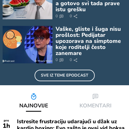
a gotovo svi tada prave
istu grešku
0
0
Vaške, gliste i šuga nisu
prošlost: Pedijatar
upozorava na simptome
koje roditelji često
zanemare
0
0
SVE IZ TEME
EPODCAST
NAJNOVIJE
KOMENTARI
Istresite frustraciju udarajući u džak uz
pre
1
h
kardio boxing: Evo zašto je ovaj vid boksa