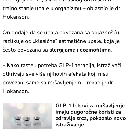
trajno stanje upale u organizmu – objasnio je dr
Hokanson.
On dodaje da se upala povezana sa gojaznošću
razlikuje od „klasične” astmatične upale, koja je
često povezana sa
alergijama i eozinofilima.
– Kako raste upotreba GLP-1 terapija, istraživači
otkrivaju sve više njihovih efekata koji nisu
povezani samo sa mršavljenjem – rekao je dr
Hokanson.
GLP-1 lekovi za mršavljenje
imaju dugoročne koristi za
zdravlje srca, pokazalo novo
istraživanje