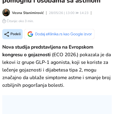
pomognu i osobama sa astmom
Vesna Stanimirović
28/05/26 | 13:00
≫
14:23
Čitanje: oko 3 min.
Podeli
Nova studija predstavljena na Evropskom
kongresu o gojaznosti
(ECO 2026.) pokazala je da
lekovi iz grupe GLP-1 agonista, koji se koriste za
lečenje gojaznosti i dijabetesa tipa 2, mogu
značajno da ublaže simptome astme i smanje broj
ozbiljnih pogoršanja bolesti.