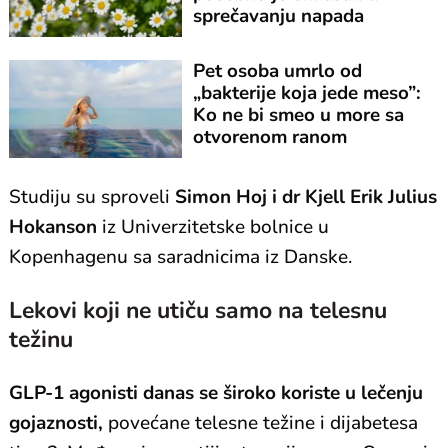
sprečavanju napada
Pet osoba umrlo od
„bakterije koja jede meso”:
Ko ne bi smeo u more sa
otvorenom ranom
Studiju su sproveli
Simon Hoj i dr Kjell Erik Julius
Hokanson
iz Univerzitetske bolnice u
Kopenhagenu sa saradnicima iz Danske.
Lekovi koji ne utiču samo na telesnu
težinu
GLP-1 agonisti danas se široko koriste u lečenju
gojaznosti,
povećane telesne težine i dijabetesa