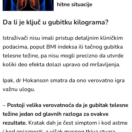
hitne situacije
Da li je ključ u gubitku kilograma?
Istraživači nisu imali pristup detaljnim kliničkim
podacima, poput BMI indeksa ili tačnog gubitka
telesne težine, pa nisu mogli precizno da utvrde
koliki deo efekta dolazi upravo od mršavljenja.
Ipak, dr Hokanson smatra da ono verovatno igra
važnu ulogu.
–
Postoji velika verovatnoća da je gubitak telesne
težine jedan od glavnih razloga za ovakve
rezultate.
Kratak dah je čest simptom i kod astme
i kod gojaznosti, a višak masnog tkiva stvara