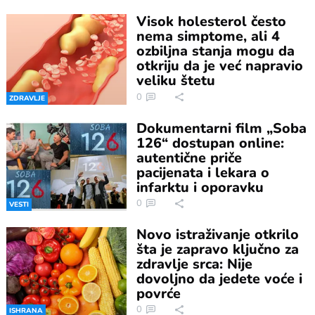
Visok holesterol često
nema simptome, ali 4
ozbiljna stanja mogu da
otkriju da je već napravio
veliku štetu
0
ZDRAVLJE
Dokumentarni film „Soba
126“ dostupan online:
autentične priče
pacijenata i lekara o
infarktu i oporavku
0
VESTI
Novo istraživanje otkrilo
šta je zapravo ključno za
zdravlje srca: Nije
dovoljno da jedete voće i
povrće
0
ISHRANA