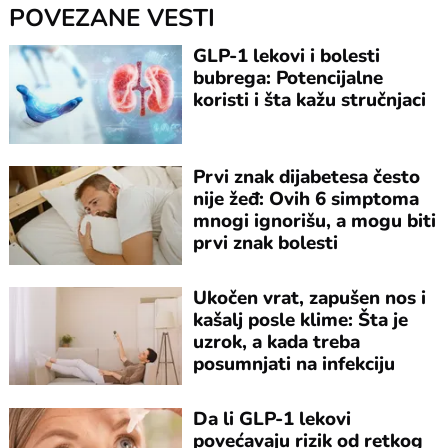
POVEZANE VESTI
GLP-1 lekovi i bolesti
bubrega: Potencijalne
koristi i šta kažu stručnjaci
Prvi znak dijabetesa često
nije žeđ: Ovih 6 simptoma
mnogi ignorišu, a mogu biti
prvi znak bolesti
Ukočen vrat, zapušen nos i
kašalj posle klime: Šta je
uzrok, a kada treba
posumnjati na infekciju
Da li GLP-1 lekovi
povećavaju rizik od retkog