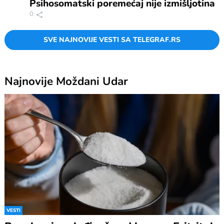
Psihosomatski poremećaj nije izmišljotina
0
SVE NAJNOVIJE VESTI SA TELEGRAF.RS
Najnovije
Moždani Udar
VESTI