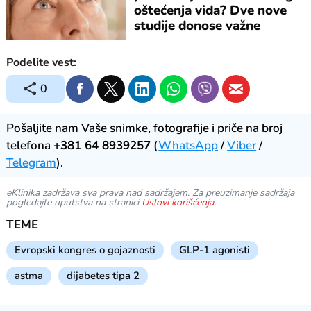
oštećenja vida? Dve nove
studije donose važne
odgovore
Podelite vest:
0
Pošaljite nam Vaše snimke, fotografije i priče na broj
telefona
+381 64 8939257
(
WhatsApp
/
Viber
/
Telegram
).
eKlinika zadržava sva prava nad sadržajem. Za preuzimanje sadržaja
pogledajte uputstva na stranici
Uslovi korišćenja
.
TEME
Evropski kongres o gojaznosti
GLP-1 agonisti
astma
dijabetes tipa 2