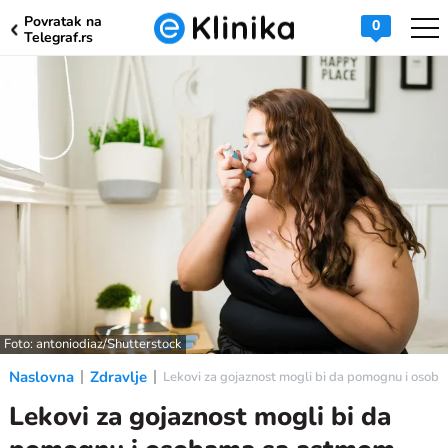
Povratak na
0
Telegraf.rs
Foto: antoniodiaz/Shutterstock
Naslovna
Zdravlje
Lekovi za gojaznost mogli bi da pomognu i osob
Lekovi za gojaznost mogli bi da