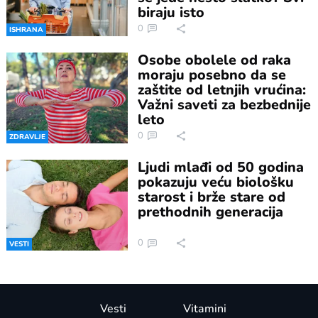
biraju isto
0
ISHRANA
Osobe obolele od raka
moraju posebno da se
zaštite od letnjih vrućina:
Važni saveti za bezbednije
leto
0
ZDRAVLJE
Ljudi mlađi od 50 godina
pokazuju veću biološku
starost i brže stare od
prethodnih generacija
0
VESTI
Vesti
Vitamini