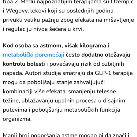
tipa 2. Među najpoznatijim terapijama su Ozempic
i Wegovy, lekovi koji su poslednjih godina
privukli veliku pažnju zbog efekata na mršavljenje
i regulaciju nivoa šećera u krvi.
Kod osoba sa astmom, višak kilograma i
metabolički poremećaji
često dodatno otežavaju
kontrolu bolesti
i povećavaju rizik od ozbiljnih
napada. Autori studije smatraju da GLP-1 terapije
mogu da poboljšaju stanje zahvaljujući
kombinaciji više efekata: smanjenju telesne
težine, ublažavanju upalnih procesa u disajnim
putevima i poboljšanju metaboličkih funkcija
organizma.
Manji broj pogoršanja astme mogao bi da znači i