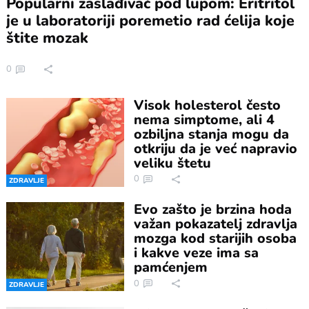
Popularni zaslađivač pod lupom: Eritritol
je u laboratoriji poremetio rad ćelija koje
štite mozak
0
Visok holesterol često
nema simptome, ali 4
ozbiljna stanja mogu da
otkriju da je već napravio
veliku štetu
0
ZDRAVLJE
Evo zašto je brzina hoda
važan pokazatelj zdravlja
mozga kod starijih osoba
i kakve veze ima sa
pamćenjem
0
ZDRAVLJE