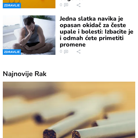
0
ZDRAVLJE
Jedna slatka navika je
opasan okidač za česte
upale i bolesti: Izbacite je
i odmah ćete primetiti
promene
0
ZDRAVLJE
Najnovije
Rak