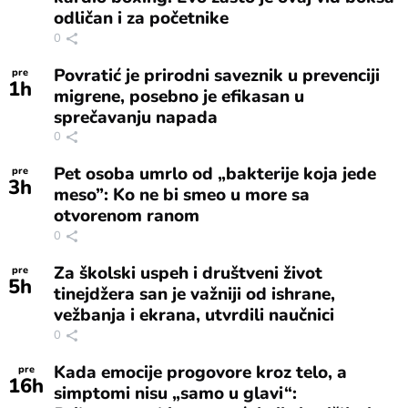
odličan i za početnike
0
Povratić je prirodni saveznik u prevenciji
pre
1
h
migrene, posebno je efikasan u
sprečavanju napada
0
Pet osoba umrlo od „bakterije koja jede
pre
3
h
meso”: Ko ne bi smeo u more sa
otvorenom ranom
0
Za školski uspeh i društveni život
pre
5
h
tinejdžera san je važniji od ishrane,
vežbanja i ekrana, utvrdili naučnici
0
Kada emocije progovore kroz telo, a
pre
16
h
simptomi nisu „samo u glavi“: