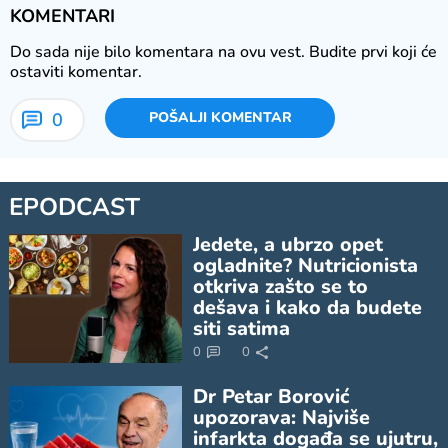
KOMENTARI
Do sada nije bilo komentara na ovu vest.
Budite prvi koji će
ostaviti komentar.
0
POŠALJI KOMENTAR
EPODCAST
Jedete, a ubrzo opet
ogladnite? Nutricionista
otkriva zašto se to
dešava i kako da budete
siti satima
0
0
Dr Petar Borović
upozorava: Najviše
infarkta događa se ujutru,