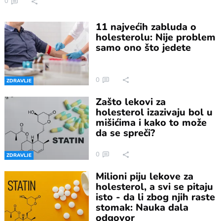
0
11 najvećih zabluda o
holesterolu: Nije problem
samo ono što jedete
0
ZDRAVLJE
Zašto lekovi za
holesterol izazivaju bol u
mišićima i kako to može
da se spreči?
0
ZDRAVLJE
Milioni piju lekove za
holesterol, a svi se pitaju
isto - da li zbog njih raste
stomak: Nauka dala
odgovor