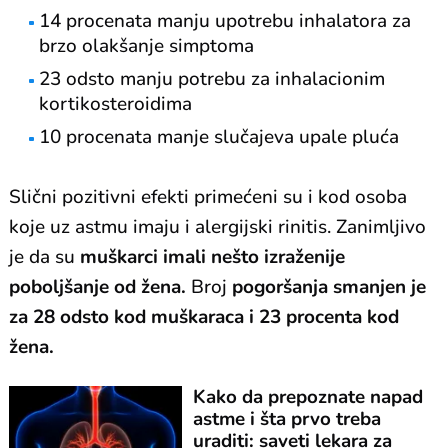
14 procenata manju upotrebu inhalatora za
brzo olakšanje simptoma
23 odsto manju potrebu za inhalacionim
kortikosteroidima
10 procenata manje slučajeva upale pluća
Slični pozitivni efekti primećeni su i kod osoba
koje uz astmu imaju i alergijski rinitis. Zanimljivo
je da su
muškarci imali nešto izraženije
poboljšanje od žena.
Broj
pogoršanja smanjen je
za 28 odsto kod muškaraca i 23 procenta kod
žena.
Kako da prepoznate napad
astme i šta prvo treba
uraditi: saveti lekara za