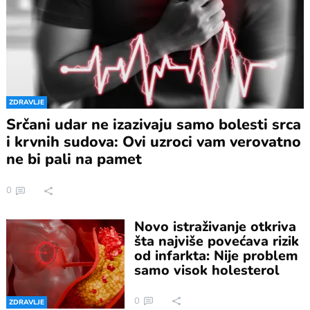
ZDRAVLJE
Srčani udar ne izazivaju samo bolesti srca
i krvnih sudova: Ovi uzroci vam verovatno
ne bi pali na pamet
0
Novo istraživanje otkriva
šta najviše povećava rizik
od infarkta: Nije problem
samo visok holesterol
0
ZDRAVLJE