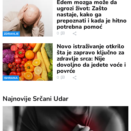
Edem mozga može da
ugrozi život: Zašto
nastaje, kako ga
prepoznati i kada je hitno
potrebna pomoć
0
ZDRAVLJE
Novo istraživanje otkrilo
šta je zapravo ključno za
zdravlje srca: Nije
dovoljno da jedete voće i
povrće
0
ISHRANA
Najnovije
Srčani Udar