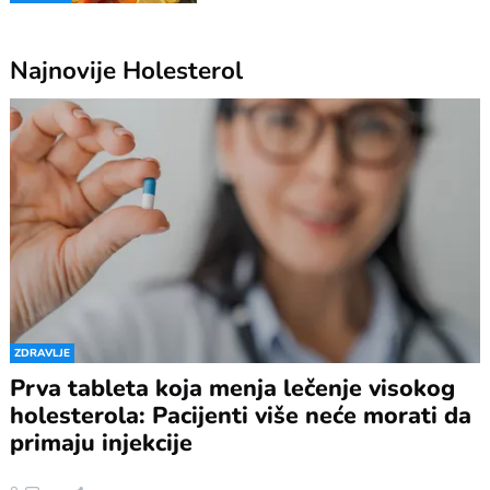
Najnovije
Holesterol
ZDRAVLJE
Prva tableta koja menja lečenje visokog
holesterola: Pacijenti više neće morati da
primaju injekcije