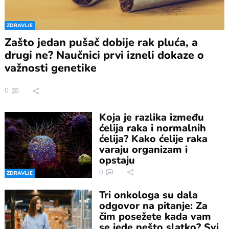
ZDRAVLJE
Zašto jedan pušač dobije rak pluća, a
drugi ne? Naučnici prvi izneli dokaze o
važnosti genetike
0
Koja je razlika između
ćelija raka i normalnih
ćelija? Kako ćelije raka
varaju organizam i
opstaju
0
ZDRAVLJE
Tri onkologa su dala
odgovor na pitanje: Za
čim posežete kada vam
se jede nešto slatko? Svi