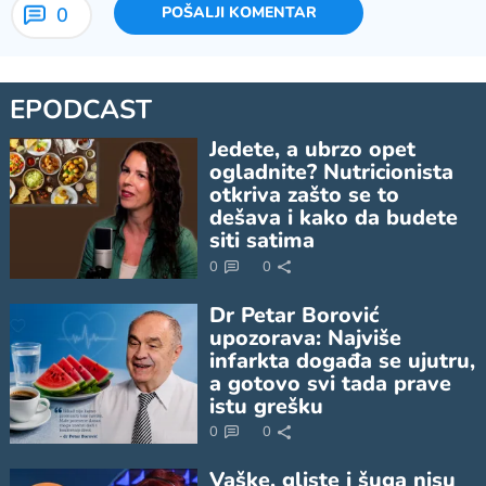
0
POŠALJI KOMENTAR
EPODCAST
Jedete, a ubrzo opet
ogladnite? Nutricionista
otkriva zašto se to
dešava i kako da budete
siti satima
0
0
Dr Petar Borović
upozorava: Najviše
infarkta događa se ujutru,
a gotovo svi tada prave
istu grešku
0
0
Vaške, gliste i šuga nisu