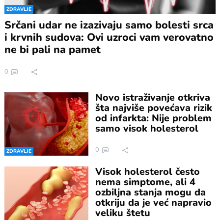
ZDRAVLJE
Srčani udar ne izazivaju samo bolesti srca
i krvnih sudova: Ovi uzroci vam verovatno
ne bi pali na pamet
0
Novo istraživanje otkriva
šta najviše povećava rizik
od infarkta: Nije problem
samo visok holesterol
0
ZDRAVLJE
Visok holesterol često
nema simptome, ali 4
ozbiljna stanja mogu da
otkriju da je već napravio
veliku štetu