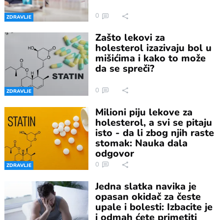
0
ZDRAVLJE
Zašto lekovi za
holesterol izazivaju bol u
mišićima i kako to može
da se spreči?
0
ZDRAVLJE
Milioni piju lekove za
holesterol, a svi se pitaju
isto - da li zbog njih raste
stomak: Nauka dala
odgovor
0
ZDRAVLJE
Jedna slatka navika je
opasan okidač za česte
upale i bolesti: Izbacite je
i odmah ćete primetiti