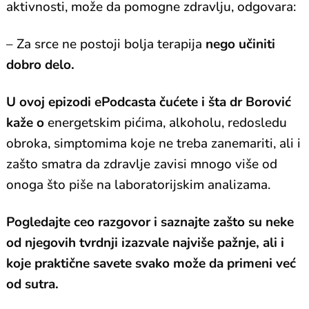
aktivnosti, može da pomogne zdravlju, odgovara:
– Za srce ne postoji bolja terapija
nego učiniti
dobro delo.
U ovoj epizodi ePodcasta čućete i šta dr Borović
kaže o
energetskim pićima, alkoholu, redosledu
obroka, simptomima koje ne treba zanemariti, ali i
zašto smatra da zdravlje zavisi mnogo više od
onoga što piše na laboratorijskim analizama.
Pogledajte ceo razgovor i saznajte zašto su neke
od njegovih tvrdnji izazvale najviše pažnje, ali i
koje praktične savete svako može da primeni već
od sutra.