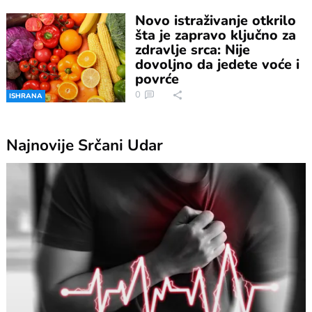
Novo istraživanje otkrilo
šta je zapravo ključno za
zdravlje srca: Nije
dovoljno da jedete voće i
povrće
0
ISHRANA
Najnovije
Srčani Udar