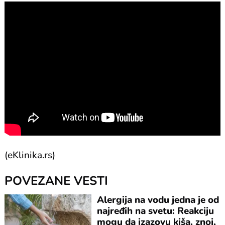
(eKlinika.rs)
POVEZANE VESTI
Alergija na vodu jedna je od
najređih na svetu: Reakciju
mogu da izazovu kiša, znoj,