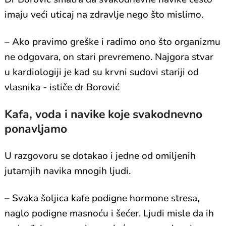
imaju veći uticaj na zdravlje nego što mislimo.
– Ako pravimo greške i radimo ono što organizmu
ne odgovara, on stari prevremeno. Najgora stvar
u kardiologiji je kad su krvni sudovi stariji od
vlasnika - ističe dr Borović
Kafa, voda i navike koje svakodnevno
ponavljamo
U razgovoru se dotakao i jedne od omiljenih
jutarnjih navika mnogih ljudi.
– Svaka šoljica kafe podigne hormone stresa,
naglo podigne masnoću i šećer. Ljudi misle da ih