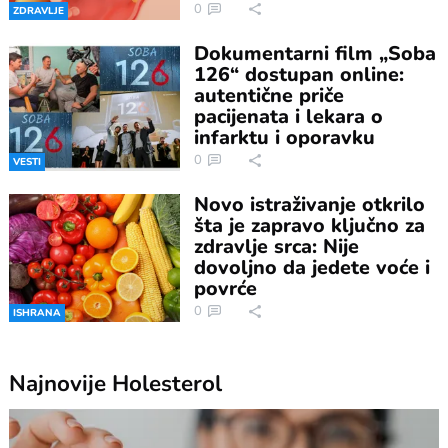
0
ZDRAVLJE
Dokumentarni film „Soba
126“ dostupan online:
autentične priče
pacijenata i lekara o
infarktu i oporavku
0
VESTI
Novo istraživanje otkrilo
šta je zapravo ključno za
zdravlje srca: Nije
dovoljno da jedete voće i
povrće
0
ISHRANA
Najnovije
Holesterol