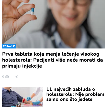
ZDRAVLJE
Prva tableta koja menja lečenje visokog
holesterola: Pacijenti više neće morati da
primaju injekcije
0
11 najvećih zabluda o
holesterolu: Nije problem
samo ono što jedete