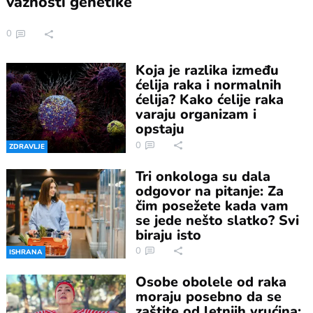
važnosti genetike
0
Koja je razlika između
ćelija raka i normalnih
ćelija? Kako ćelije raka
varaju organizam i
opstaju
0
ZDRAVLJE
Tri onkologa su dala
odgovor na pitanje: Za
čim posežete kada vam
se jede nešto slatko? Svi
biraju isto
0
ISHRANA
Osobe obolele od raka
moraju posebno da se
zaštite od letnjih vrućina: