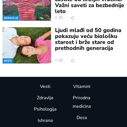
Važni saveti za bezbednije
leto
0
ZDRAVLJE
Ljudi mlađi od 50 godina
pokazuju veću biološku
starost i brže stare od
prethodnih generacija
0
VESTI
Vesti
Vitamini
Zdravlje
Prirodna
medicina
Psihologija
Deca
Ishrana