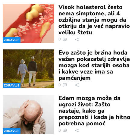
Visok holesterol često
nema simptome, ali 4
ozbiljna stanja mogu da
otkriju da je već napravio
veliku štetu
0
ZDRAVLJE
Evo zašto je brzina hoda
važan pokazatelj zdravlja
mozga kod starijih osoba
i kakve veze ima sa
pamćenjem
0
ZDRAVLJE
Edem mozga može da
ugrozi život: Zašto
nastaje, kako ga
prepoznati i kada je hitno
potrebna pomoć
0
ZDRAVLJE