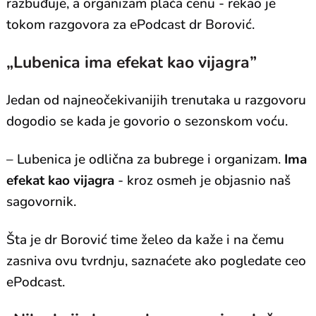
razbuđuje, a organizam plaća cenu - rekao je
tokom razgovora za ePodcast dr Borović.
„Lubenica ima efekat kao vijagra”
Jedan od najneočekivanijih trenutaka u razgovoru
dogodio se kada je govorio o sezonskom voću.
– Lubenica je odlična za bubrege i organizam.
Ima
efekat kao vijagra
- kroz osmeh je objasnio naš
sagovornik.
Šta je dr Borović time želeo da kaže i na čemu
zasniva ovu tvrdnju, saznaćete ako pogledate ceo
ePodcast.