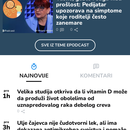
prošlost: Pedijatar
upozorava na simptome
koje roditelji često
zanemare
0
0
SVE IZ TEME
EPODCAST
NAJNOVIJE
KOMENTARI
Velika studija otkriva da li vitamin D može
pre
1
h
da produži život obolelima od
uznapredovalog raka debelog creva
0
Ulje čajevca nije čudotvorni lek, ali ima
pre
3
h
dokazana antimikrobna svojstva i pomaže