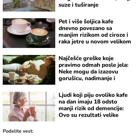
suze i tuširanje
Pet i više šoljica kafe
dnevno povezano sa
manjim rizikom od ciroze i
raka jetre u novom velikom
istraživanju
Najčešće greške koje
pravimo odmah posle jela:
Neke mogu da izazovu
gorušicu, nadimanje i
nelagodnost
Ljudi koji piju ovoliko kafe
na dan imaju 18 odsto
manji rizik od demencije:
Ovo su rezultati velike
studije
Podelite vest: