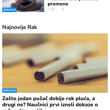
promene
0
ZDRAVLJE
Najnovije
Rak
ZDRAVLJE
Zašto jedan pušač dobije rak pluća, a
drugi ne? Naučnici prvi izneli dokaze o