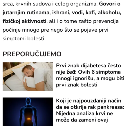
srca, krvnih sudova i celog organizma.
Govori o
jutarnjim rutinama, ishrani, vodi, kafi, alkoholu,
fizičkoj aktivnosti
, ali i o tome zašto prevencija
počinje mnogo pre nego što se pojave prvi
simptomi bolesti.
PREPORUČUJEMO
Prvi znak dijabetesa često
nije žeđ: Ovih 6 simptoma
mnogi ignorišu, a mogu biti
prvi znak bolesti
Koji je najpouzdaniji način
da se otkrije rak pankreasa:
Nijedna analiza krvi ne
može da zameni ovaj
pregled