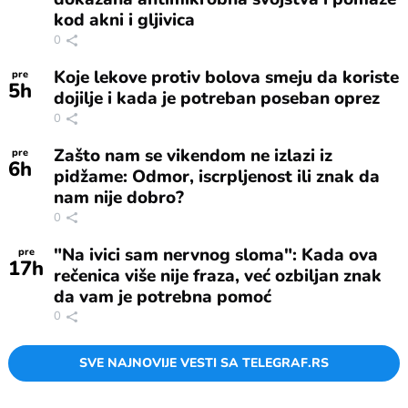
kod akni i gljivica
0
Koje lekove protiv bolova smeju da koriste
pre
5
h
dojilje i kada je potreban poseban oprez
0
Zašto nam se vikendom ne izlazi iz
pre
6
h
pidžame: Odmor, iscrpljenost ili znak da
nam nije dobro?
0
"Na ivici sam nervnog sloma": Kada ova
pre
17
h
rečenica više nije fraza, već ozbiljan znak
da vam je potrebna pomoć
0
SVE NAJNOVIJE VESTI SA TELEGRAF.RS