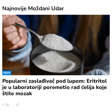
Najnovije
Moždani Udar
VESTI
Popularni zaslađivač pod lupom: Eritritol
je u laboratoriji poremetio rad ćelija koje
štite mozak
0