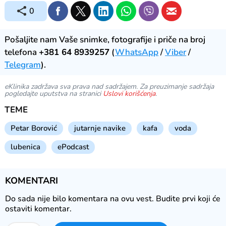
0
Pošaljite nam Vaše snimke, fotografije i priče na broj
telefona
+381 64 8939257
(
WhatsApp
/
Viber
/
Telegram
).
eKlinika zadržava sva prava nad sadržajem. Za preuzimanje sadržaja
pogledajte uputstva na stranici
Uslovi korišćenja
.
TEME
Petar Borović
jutarnje navike
kafa
voda
lubenica
ePodcast
KOMENTARI
Do sada nije bilo komentara na ovu vest.
Budite prvi koji će
ostaviti komentar.