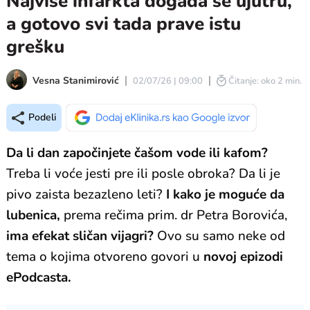
Najviše infarkta događa se ujutru,
a gotovo svi tada prave istu
grešku
Vesna Stanimirović
02/07/26 | 09:00
Čitanje: oko 2 min.
Podeli
Da li dan započinjete čašom vode ili kafom?
Treba li voće jesti pre ili posle obroka? Da li je
pivo zaista bezazleno leti?
I kako je moguće da
lubenica,
prema rečima prim. dr Petra Borovića,
ima efekat sličan vijagri?
Ovo su samo neke od
tema o kojima otvoreno govori u
novoj epizodi
ePodcasta.