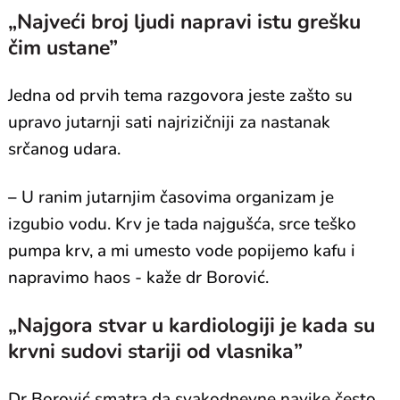
„Najveći broj ljudi napravi istu grešku
čim ustane”
Jedna od prvih tema razgovora jeste zašto su
upravo jutarnji sati najrizičniji za nastanak
srčanog udara.
–
U ranim jutarnjim časovima organizam je
izgubio vodu. Krv je tada najgušća, srce teško
pumpa krv, a mi umesto vode popijemo kafu i
napravimo haos - kaže dr Borović.
„Najgora stvar u kardiologiji je kada su
krvni sudovi stariji od vlasnika”
Dr Borović smatra da svakodnevne navike često