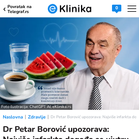
Povratak na
0
Telegraf.rs
Foto ilustracija: ChatGPT AI, eKlinika.rs
Naslovna
Zdravlje
Dr Petar Borović upozorava: Najviše infarkta doga
Dr Petar Borović upozorava: