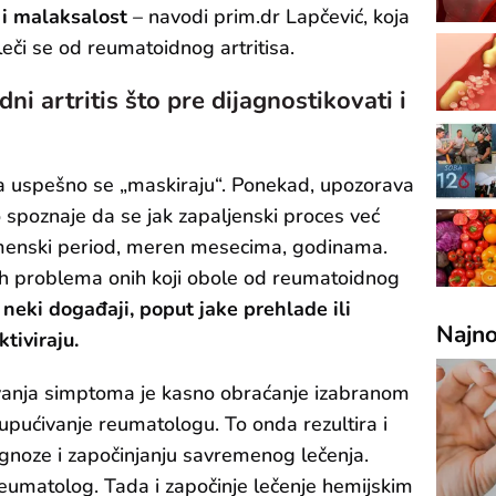
i malaksalost
– navodi prim.dr Lapčević, koja
leči se od reumatoidnog artritisa.
ni artritis što pre dijagnostikovati i
sa uspešno se „maskiraju“. Ponekad, upozorava
 spoznaje da se jak zapaljenski proces već
remenski period, meren mesecima, godinama.
ćih problema onih koji obole od reumatoidnog
e neki događaji, poput jake prehlade ili
Najno
tiviraju.
vanja simptoma je kasno obraćanje izabranom
upućivanje reumatologu. To onda rezultira i
agnoze i započinjanju savremenog lečenja.
eumatolog. Tada i započinje lečenje hemijskim