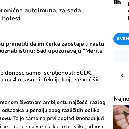
8
h
 hronična autoimuna, za sada
 bolest
SVE N
su primetili da im ćerka zaostaje u rastu,
oznali istinu: Sad upozoravaju "Merite
33
C
o
ne donose samo iscrpljenost: ECDC
 na 4 opasne infekcije koje se već šire
Priština
Najno
emenom životnom ambijentu najčešći razlog
h odlazaka u penziju zbog različitih oblika
zovu.
To je samo na prvi pogled iznenađujući
 ne nabroje najvažnije karakteristike, odnosno