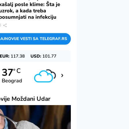
kašalj posle klime: Šta je
uzrok, a kada treba
posumnjati na infekciju
0
AJNOVIJE VESTI SA TELEGRAF.RS
EUR:
117.38
USD:
101.77
39
37
C
C
o
o
Beograd
Novi Sad
vije
Moždani Udar