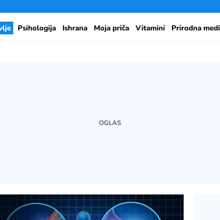
vlje
Psihologija
Ishrana
Moja priča
Vitamini
Prirodna medi