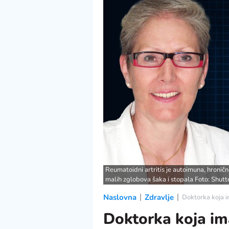
Reumatoidni artritis je autoimuna, hronič
malih zglobova šaka i stopala Foto: Shutt
Naslovna
Zdravlje
Doktorka koja i
Doktorka koja ima