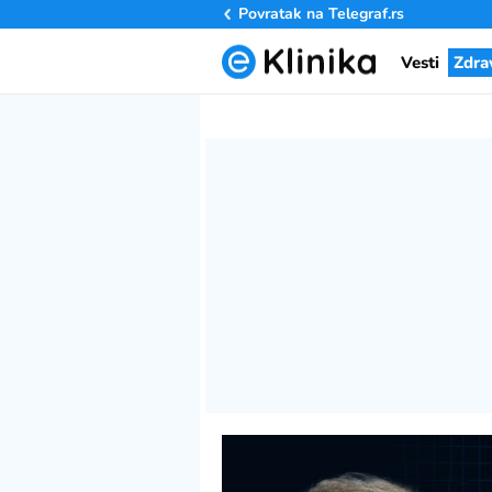
Povratak na
Telegraf.rs
Vesti
Zdra