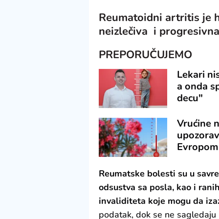
Reumatoidni artritis je
neizlečiva i progresivna
PREPORUČUJEMO
Lekari ni
a onda sp
decu"
Vrućine 
upozorava
Evropom
Reumatske bolesti su u savr
odsustva sa posla, kao i rani
invaliditeta koje mogu da iza
podatak, dok se ne sagledaju i