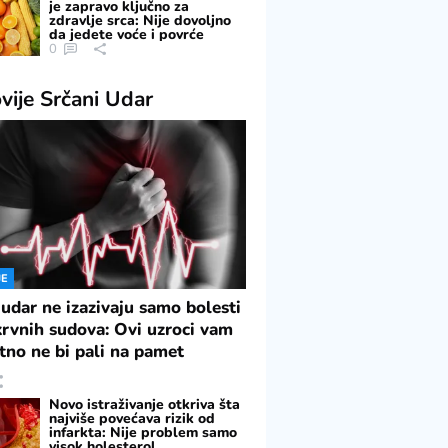
je zapravo ključno za
zdravlje srca: Nije dovoljno
da jedete voće i povrće
0
vije
Srčani Udar
JE
 udar ne izazivaju samo bolesti
 krvnih sudova: Ovi uzroci vam
tno ne bi pali na pamet
Novo istraživanje otkriva šta
najviše povećava rizik od
infarkta: Nije problem samo
visok holesterol