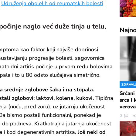
k
Udruženja obolelih od reumatskih bolesti
počinje naglo već duže tinja u telu,
Najno
mptoma kao faktor koji najviše doprinosi
stavljanju progresije bolesti, sagovornica
atoidni artiris počinje u prvom redu bolovima
pala i to u 80 odsto slučajeva simetrično.
ZDRAVL
a srednje zglobove šaka i na stopala.
Srčani
ali zglobovi: laktovi, kolena, kukovi.
Tipična
srca i
nja (noću, pred zoru), uz jutarnju ukočenost
verova
Da bismo postali funkcionalni, ponekad je
0
 do podneva. Kratkotrajna jutarnja ukočenost
a i kod degenerativnih artritisa.
Još neki od