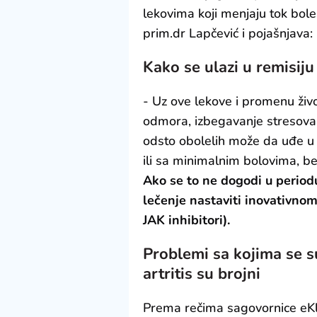
lekovima koji menjaju tok bole
prim.dr Lapčević i pojašnjava:
Kako se ulazi u remisiju
- Uz ove lekove i promenu živo
odmora, izbegavanje stresova 
odsto obolelih može da uđe u r
ili sa minimalnim bolovima, be
Ako se to ne dogodi u periodu
lečenje nastaviti inovativnom 
JAK inhibitori).
Problemi sa kojima se s
artritis su brojni
Prema rečima sagovornice eKli