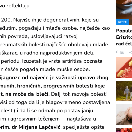
o reflektuju.
00. Najviše ih je degenerativnih, koje su
VESTI
 Međutim, pogađaju i mlađe osobe, najčešće kao
Popula
ih povreda, uslovljavajući razvoj
Eritrit
rad ćel
 reumatskih bolesti najčešće obolevaju mlađe
škarac, u radno najproduktivnijem delu
0
periodu. Izuzetak je vrsta artiritisa poznata
s. On češće pogađa mlade muške osobe.
jagnoze od najveće je važnosti upravo zbog
imunih, hroničnih, progresivnih bolesti koje
, ne može da izleči.
Dalji tok razvoja bolesti
visi od toga da li je blagovremeno postavljena
olesti) i da li se odmah po postavljanju
im i agresivnim lečenjem – naglašava u
prim. dr Mirjana Lapčević
, specijalista opšte