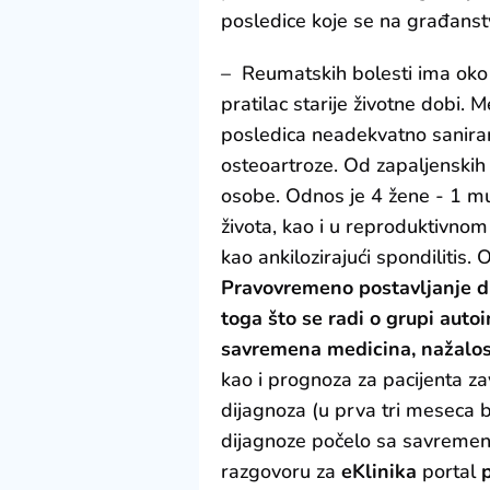
posledice koje se na građanstv
– Reumatskih bolesti ima oko 2
pratilac starije životne dobi.
posledica neadekvatno saniran
osteoartroze. Od zapaljenskih
osobe. Odnos je 4 žene - 1 mu
života, kao i u reproduktivnom 
kao ankilozirajući spondiliti
Pravovremeno postavljanje di
toga što se radi o grupi auto
savremena medicina, nažalost
kao i prognoza za pacijenta za
dijagnoza (u prva tri meseca b
dijagnoze počelo sa savremen
razgovoru za
eKlinika
portal