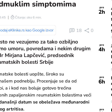
podmuklim simptomima
pre
2
h
8:45
Čitanje: oko 6 min.
18
0
esto ne vezujemo za tako ozbiljno
pre
ujemo umoru, povredama i nekim drugim
4
h
dr Mirjana Lapčević, predsednik
matskih bolesti Srbije
eumatske bolesti uopšte, široko su
pre
6
h
a našem podneblju. Procenjuje se da od
, a i kod nas boluje gotovo trećina
đenih zapaljenskim reumatskim bolestima veći
 današnji datum se obeležava međunarodni
g artritisa.
pre