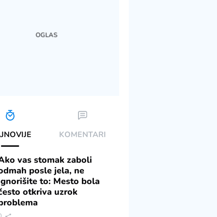
JNOVIJE
KOMENTARI
Ako vas stomak zaboli
odmah posle jela, ne
ignorišite to: Mesto bola
često otkriva uzrok
problema
0