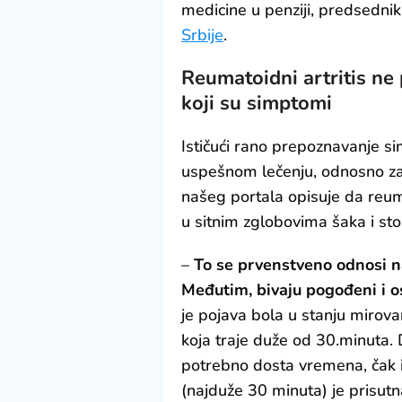
medicine u penziji, predsedni
Srbije
.
Reumatoidni artritis ne 
koji su simptomi
Ističući rano prepoznavanje si
uspešnom lečenju, odnosno zau
našeg portala opisuje da reum
u sitnim zglobovima šaka i sto
–
To se prvenstveno odnosi n
Međutim, bivaju pogođeni i ost
je pojava bola u stanju mirova
koja traje duže od 30.minuta. 
potrebno dosta vremena, čak i
(najduže 30 minuta) je prisutn