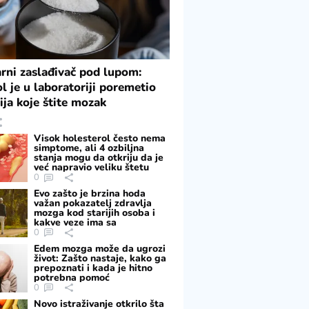
rni zaslađivač pod lupom:
ol je u laboratoriji poremetio
ija koje štite mozak
Visok holesterol često nema
simptome, ali 4 ozbiljna
stanja mogu da otkriju da je
već napravio veliku štetu
0
Evo zašto je brzina hoda
važan pokazatelj zdravlja
mozga kod starijih osoba i
kakve veze ima sa
pamćenjem
0
Edem mozga može da ugrozi
život: Zašto nastaje, kako ga
prepoznati i kada je hitno
potrebna pomoć
0
Novo istraživanje otkrilo šta