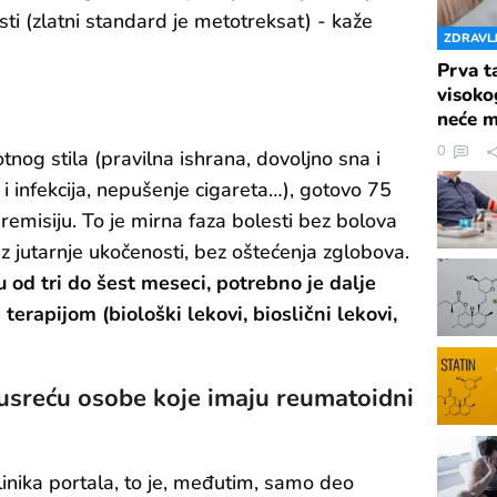
sti (zlatni standard je metotreksat) - kaže
ZDRAVL
Prva t
visoko
neće m
0
tnog stila (pravilna ishrana, dovoljno sna i
i infekcija, nepušenje cigareta…), gotovo 75
emisiju. To je mirna faza bolesti bez bolova
z jutarnje ukočenosti, bez oštećenja zglobova.
 od tri do šest meseci, potrebno je dalje
terapijom (biološki lekovi, bioslični lekovi,
usreću osobe koje imaju reumatoidni
nika portala, to je, međutim, samo deo