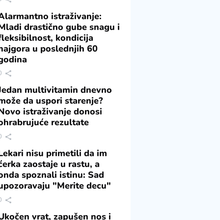
Alarmantno istraživanje:
Mladi drastično gube snagu i
fleksibilnost, kondicija
najgora u poslednjih 60
godina
0
Jedan multivitamin dnevno
može da uspori starenje?
Novo istraživanje donosi
ohrabrujuće rezultate
0
Lekari nisu primetili da im
ćerka zaostaje u rastu, a
onda spoznali istinu: Sad
upozoravaju "Merite decu"
0
Ukočen vrat, zapušen nos i