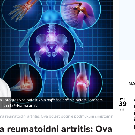
NA
pre
na i progresivna bolest koja najčešće počinje bolom i otokom
39
erstock/Privatna arhiva
min
ma reumatoidni artritis: Ova bolest počinje podmuklim simptomima - eKlinika
 reumatoidni artritis: Ova