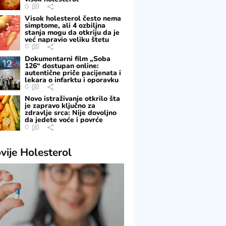
0
Visok holesterol često nema
simptome, ali 4 ozbiljna
stanja mogu da otkriju da je
već napravio veliku štetu
0
Dokumentarni film „Soba
126“ dostupan online:
autentične priče pacijenata i
lekara o infarktu i oporavku
0
Novo istraživanje otkrilo šta
je zapravo ključno za
zdravlje srca: Nije dovoljno
da jedete voće i povrće
0
vije
Holesterol