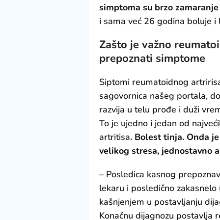
simptoma su brzo zamaranje 
i sama već 26 godina boluje i 
Zašto je važno reumatoid
prepoznati simptome
Siptomi reumatoidnog artriri
sagovornica našeg portala, do
razvija u telu prođe i duži v
To je ujedno i jedan od najve
artritisa
. Bolest tinja. Onda j
velikog stresa, jednostavno ak
– Posledica kasnog prepozna
lekaru i posledično zakasnelo 
kašnjenjem u postavljanju dij
Konačnu dijagnozu postavlja r