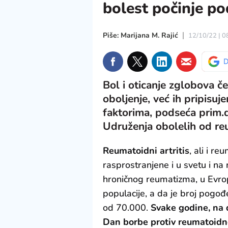
bolest počinje 
Piše: Marijana M. Rajić
12/10/22 | 0
Bol i oticanje zglobova č
oboljenje, već ih pripis
faktorima, podseća prim.
Udruženja obolelih od reu
Reumatoidni artritis
, ali i r
rasprostranjene i u svetu i n
hroničnog reumatizma, u Evropi
populacije, a da je broj pogo
od 70.000.
Svake godine, na
Dan borbe protiv reumatoidno