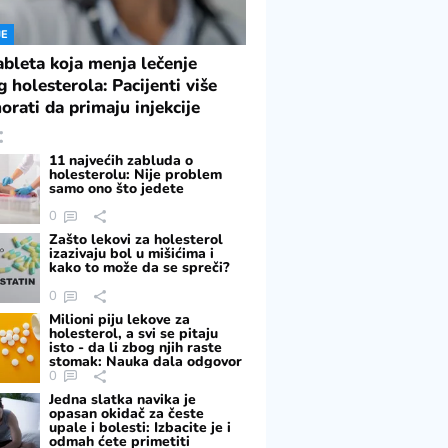
JE
ableta koja menja lečenje
g holesterola: Pacijenti više
orati da primaju injekcije
11 najvećih zabluda o
holesterolu: Nije problem
samo ono što jedete
0
Zašto lekovi za holesterol
izazivaju bol u mišićima i
kako to može da se spreči?
0
Milioni piju lekove za
holesterol, a svi se pitaju
isto - da li zbog njih raste
stomak: Nauka dala odgovor
0
Jedna slatka navika je
opasan okidač za česte
upale i bolesti: Izbacite je i
odmah ćete primetiti