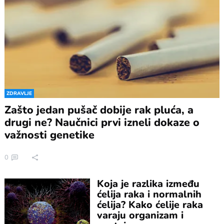
ZDRAVLJE
Zašto jedan pušač dobije rak pluća, a
drugi ne? Naučnici prvi izneli dokaze o
važnosti genetike
0
Koja je razlika između
ćelija raka i normalnih
ćelija? Kako ćelije raka
varaju organizam i