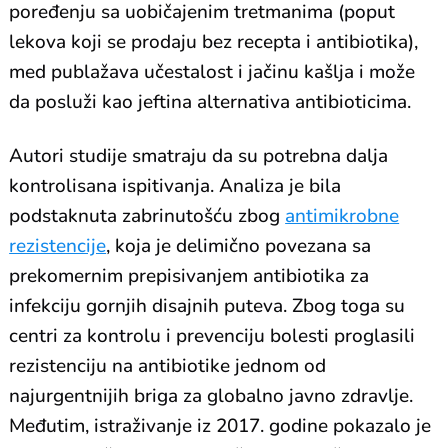
poređenju sa uobičajenim tretmanima (poput
lekova koji se prodaju bez recepta i antibiotika),
med publažava učestalost i jačinu kašlja i može
da posluži kao jeftina alternativa antibioticima.
Autori studije smatraju da su potrebna dalja
kontrolisana ispitivanja. Analiza je bila
podstaknuta zabrinutošću zbog
antimikrobne
rezistencije
, koja je delimično povezana sa
prekomernim prepisivanjem antibiotika za
infekciju gornjih disajnih puteva. Zbog toga su
centri za kontrolu i prevenciju bolesti proglasili
rezistenciju na antibiotike jednom od
najurgentnijih briga za globalno javno zdravlje.
Međutim, istraživanje iz 2017. godine pokazalo je