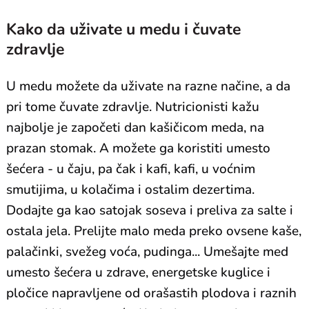
Kako da uživate u medu i čuvate
zdravlje
U medu možete da uživate na razne načine, a da
pri tome čuvate zdravlje. Nutricionisti kažu
najbolje je započeti dan kašičicom meda, na
prazan stomak. A možete ga koristiti umesto
šećera - u čaju, pa čak i kafi, kafi, u voćnim
smutijima, u kolačima i ostalim dezertima.
Dodajte ga kao satojak soseva i preliva za salte i
ostala jela. Prelijte malo meda preko ovsene kaše,
palačinki, svežeg voća, pudinga... Umešajte med
umesto šećera u zdrave, energetske kuglice i
pločice napravljene od orašastih plodova i raznih