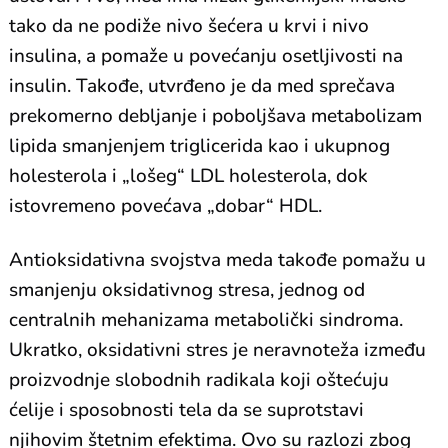
tako da ne podiže nivo šećera u krvi i nivo
insulina, a pomaže u povećanju osetljivosti na
insulin. Takođe, utvrđeno je da med sprečava
prekomerno debljanje i poboljšava metabolizam
lipida smanjenjem triglicerida kao i ukupnog
holesterola i „lošeg“ LDL holesterola, dok
istovremeno povećava „dobar“ HDL.
Antioksidativna svojstva meda takođe pomažu u
smanjenju oksidativnog stresa, jednog od
centralnih mehanizama metabolički sindroma.
Ukratko, oksidativni stres je neravnoteža između
proizvodnje slobodnih radikala koji oštećuju
ćelije i sposobnosti tela da se suprotstavi
njihovim štetnim efektima. Ovo su razlozi zbog