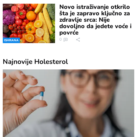
Novo istraživanje otkrilo
šta je zapravo ključno za
zdravlje srca: Nije
dovoljno da jedete voće i
povrće
0
ISHRANA
Najnovije
Holesterol