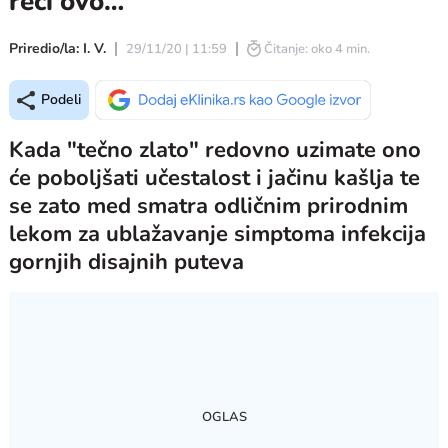
reći ovo…
Priredio/la: I. V.
29/11/20 | 11:59
Čitanje: oko 4 min.
Podeli
Kada "tečno zlato" redovno uzimate ono
će poboljšati učestalost i jačinu kašlja te
se zato med smatra odličnim prirodnim
lekom za ublažavanje simptoma infekcija
gornjih disajnih puteva