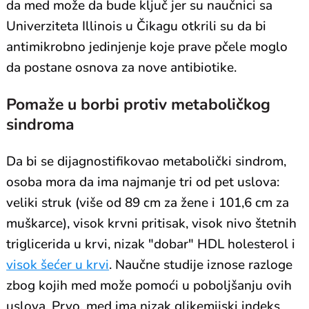
da med može da bude ključ jer su naučnici sa
Univerziteta Illinois u Čikagu otkrili su da bi
antimikrobno jedinjenje koje prave pčele moglo
da postane osnova za nove antibiotike.
Pomaže u borbi protiv metaboličkog
sindroma
Da bi se dijagnostifikovao metabolički sindrom,
osoba mora da ima najmanje tri od pet uslova:
veliki struk (više od 89 cm za žene i 101,6 cm za
muškarce), visok krvni pritisak, visok nivo štetnih
triglicerida u krvi, nizak "dobar" HDL holesterol i
visok šećer u krvi
. Naučne studije iznose razloge
zbog kojih med može pomoći u poboljšanju ovih
uslova. Prvo, med ima nizak glikemijski indeks