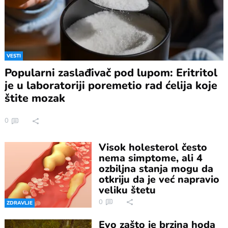
VESTI
Popularni zaslađivač pod lupom: Eritritol
je u laboratoriji poremetio rad ćelija koje
štite mozak
0
Visok holesterol često
nema simptome, ali 4
ozbiljna stanja mogu da
otkriju da je već napravio
veliku štetu
0
ZDRAVLJE
Evo zašto je brzina hoda