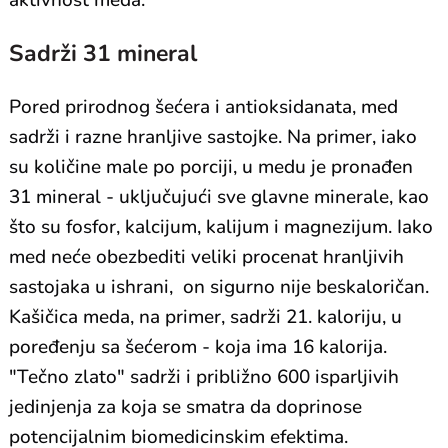
aktivnost meda.
Sadrži 31 mineral
Pored prirodnog šećera i antioksidanata, med
sadrži i razne hranljive sastojke. Na primer, iako
su količine male po porciji, u medu je pronađen
31 mineral - uključujući sve glavne minerale, kao
što su fosfor, kalcijum, kalijum i magnezijum. Iako
med neće obezbediti veliki procenat hranljivih
sastojaka u ishrani, on sigurno nije beskaloričan.
Kašičica meda, na primer, sadrži 21. kaloriju, u
poređenju sa šećerom - koja ima 16 kalorija.
"Tečno zlato" sadrži i približno 600 isparljivih
jedinjenja za koja se smatra da doprinose
potencijalnim biomedicinskim efektima.