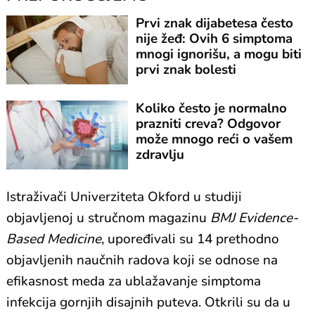
Prvi znak dijabetesa često
nije žeđ: Ovih 6 simptoma
mnogi ignorišu, a mogu biti
prvi znak bolesti
Koliko često je normalno
prazniti creva? Odgovor
može mnogo reći o vašem
zdravlju
Istraživači Univerziteta Okford u studiji
objavljenoj u stručnom magazinu
BMJ Evidence-
Based Medicine
, upoređivali su 14 prethodno
objavljenih naučnih radova koji se odnose na
efikasnost meda za ublažavanje simptoma
infekcija gornjih disajnih puteva. Otkrili su da u