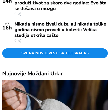
14
h
produži život za skoro dve godine: Evo šta
se dešava u mozgu
0
Nikada nismo živeli duže, ali nikada toliko
pre
16
h
godina nismo proveli u bolesti: Velika
studija otkrila zašto
0
SVE NAJNOVIJE VESTI SA TELEGRAF.RS
Najnovije
Moždani Udar