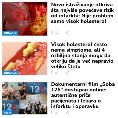
Novo istraživanje otkriva
šta najviše povećava rizik
od infarkta: Nije problem
samo visok holesterol
0
ZDRAVLJE
Visok holesterol često
nema simptome, ali 4
ozbiljna stanja mogu da
otkriju da je već napravio
veliku štetu
0
ZDRAVLJE
Dokumentarni film „Soba
126“ dostupan online:
autentične priče
pacijenata i lekara o
infarktu i oporavku
0
VESTI