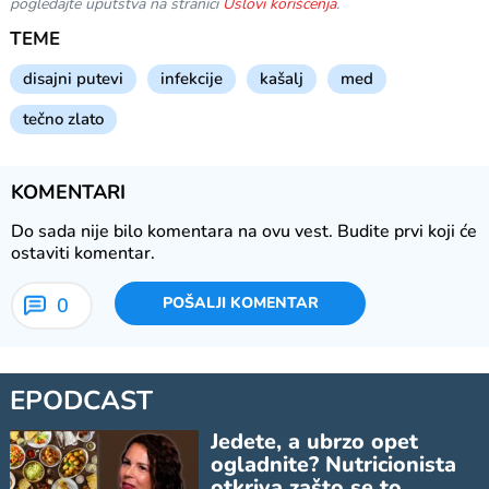
pogledajte uputstva na stranici
Uslovi korišćenja
.
TEME
disajni putevi
infekcije
kašalj
med
tečno zlato
KOMENTARI
Do sada nije bilo komentara na ovu vest.
Budite prvi koji će
ostaviti komentar.
0
POŠALJI KOMENTAR
EPODCAST
Jedete, a ubrzo opet
ogladnite? Nutricionista
otkriva zašto se to