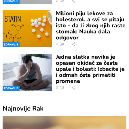
0
ZDRAVLJE
Milioni piju lekove za
holesterol, a svi se pitaju
isto - da li zbog njih raste
stomak: Nauka dala
odgovor
0
ZDRAVLJE
Jedna slatka navika je
opasan okidač za česte
upale i bolesti: Izbacite je
i odmah ćete primetiti
promene
0
ZDRAVLJE
Najnovije
Rak