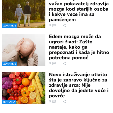
važan pokazatelj zdravlja
mozga kod starijih osoba
i kakve veze ima sa
pamćenjem
0
ZDRAVLJE
Edem mozga može da
ugrozi život: Zašto
nastaje, kako ga
prepoznati i kada je hitno
potrebna pomoć
0
ZDRAVLJE
Novo istraživanje otkrilo
šta je zapravo ključno za
zdravlje srca: Nije
dovoljno da jedete voće i
povrće
0
ISHRANA