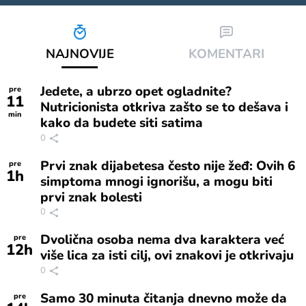
NAJNOVIJE
KOMENTARI
Jedete, a ubrzo opet ogladnite?
pre
11
Nutricionista otkriva zašto se to dešava i
min
kako da budete siti satima
0
Prvi znak dijabetesa često nije žeđ: Ovih 6
pre
1
h
simptoma mnogi ignorišu, a mogu biti
prvi znak bolesti
0
Dvolična osoba nema dva karaktera već
pre
12
h
više lica za isti cilj, ovi znakovi je otkrivaju
0
Samo 30 minuta čitanja dnevno može da
pre