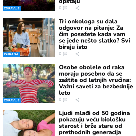
opstaju
0
ZDRAVLJE
Tri onkologa su dala
odgovor na pitanje: Za
čim posežete kada vam
se jede nešto slatko? Svi
biraju isto
0
ISHRANA
Osobe obolele od raka
moraju posebno da se
zaštite od letnjih vrućina:
Važni saveti za bezbednije
leto
0
ZDRAVLJE
Ljudi mlađi od 50 godina
pokazuju veću biološku
starost i brže stare od
prethodnih generacija