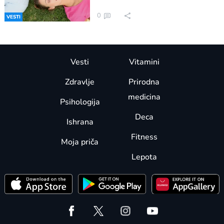
0
VESTI
Vesti
Vitamini
Zdravlje
Prirodna
medicina
Psihologija
Deca
Ishrana
Fitness
Moja priča
Lepota