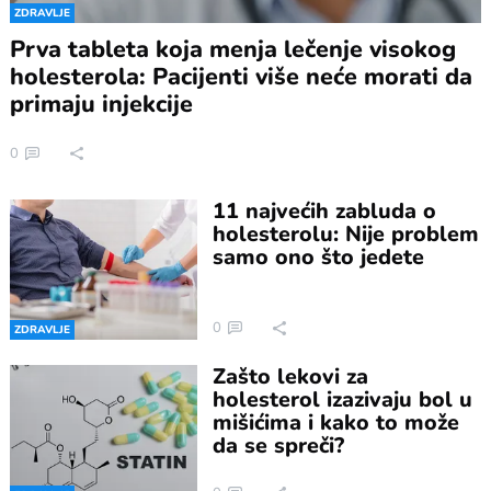
ZDRAVLJE
Prva tableta koja menja lečenje visokog
holesterola: Pacijenti više neće morati da
primaju injekcije
0
11 najvećih zabluda o
holesterolu: Nije problem
samo ono što jedete
0
ZDRAVLJE
Zašto lekovi za
holesterol izazivaju bol u
mišićima i kako to može
da se spreči?