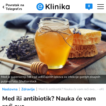
Povratak na
0
Telegraf.rs
Med je superiorniji čak i od uobičajenih lekova za infekcije gornjih disajnih
puteva Foto: Shutterstock
Naslovna
Zdravlje
Med ili antibiotik? Nauka će vam reći ovo… - eKli
Med ili antibiotik? Nauka će vam