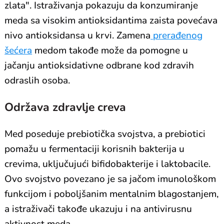
zlata". Istraživanja pokazuju da konzumiranje
meda sa visokim antioksidantima zaista povećava
nivo antioksidansa u krvi. Zamena
prerađenog
šećera
medom takođe može da pomogne u
jačanju antioksidativne odbrane kod zdravih
odraslih osoba.
Održava zdravlje creva
Med poseduje prebiotička svojstva, a prebiotici
pomažu u fermentaciji korisnih bakterija u
crevima, uključujući bifidobakterije i laktobacile.
Ovo svojstvo povezano je sa jačom imunološkom
funkcijom i poboljšanim mentalnim blagostanjem,
a istraživači takođe ukazuju i na antivirusnu