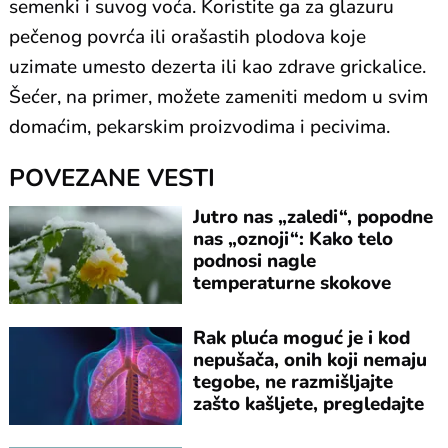
semenki i suvog voća. Koristite ga za glazuru
pečenog povrća ili orašastih plodova koje
uzimate umesto dezerta ili kao zdrave grickalice.
Šećer, na primer, možete zameniti medom u svim
domaćim, pekarskim proizvodima i pecivima.
POVEZANE VESTI
Jutro nas „zaledi“, popodne
nas „oznoji“: Kako telo
podnosi nagle
temperaturne skokove
Rak pluća moguć je i kod
nepušača, onih koji nemaju
tegobe, ne razmišljajte
zašto kašljete, pregledajte
se