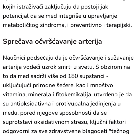
kojih istraživači zaključuju da postoji jak
potencijal da se med integriše u upravljanje
metaboličkog sindroma, i preventivno i terapijski.
Sprečava očvršćavanje arterija
Naučnici podsećaju da je očvršćavanje i sužavanje
arterija vodeći uzrok smrti u svetu. S obzirom na
to da med sadrži više od 180 supstanci -
uključujući prirodne šećere, kao i mnoštvo
vitamina, minerala i fitokemikalija, utvrđeno je da
su antioksidativna i protivupalna jedinjenja u
medu, pored njegove sposobnosti da se
suprotstavi oksidativnom stresu, ključni faktori
odgovorni za sve zdravstvene blagodeti "tečnog