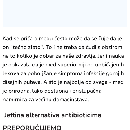
Kad se priča o medu često može da se čuje da je
on "tečno zlato". To i ne treba da čudi s obzirom
na to koliko je dobar za naše zdravlje. Jer i nauka
je dokazala da je med superiorniji od uobičajenih
lekova za poboljšanje simptoma infekcije gornjih
disajnih puteva. A što je najbolje od svega - med
je prirodna, lako dostupna i pristupačna
namirnica za većinu domaćinstava.
Jeftina alternativa antibioticima
PREPORUČUJEMO