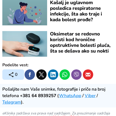
Kašalj je uglavnom
posledica respiratorne
infekcije, šta ako traje i
kada bolest prođe?
Oksimetar se redovno
koristi kod hronične
opstruktivne bolesti pluća,
šta se dešava ako su nokti
lakirani
Podelite vest:
0
Pošaljite nam Vaše snimke, fotografije i priče na broj
telefona
+381 64 8939257
(
WhatsApp
/
Viber
/
Telegram
).
eKlinika zadržava sva prava nad sadržajem. Za preuzimanje sadržaja