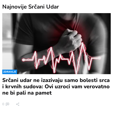
Najnovije
Srčani Udar
ZDRAVLJE
Srčani udar ne izazivaju samo bolesti srca
i krvnih sudova: Ovi uzroci vam verovatno
ne bi pali na pamet
0