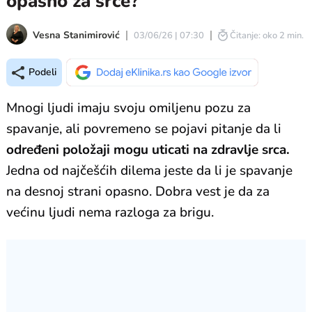
opasno za srce?
Vesna Stanimirović
03/06/26 | 07:30
Čitanje: oko 2 min.
Podeli
Mnogi ljudi imaju svoju omiljenu pozu za
spavanje, ali povremeno se pojavi pitanje da li
određeni položaji mogu uticati na zdravlje srca.
Jedna od najčešćih dilema jeste da li je spavanje
na desnoj strani opasno. Dobra vest je da za
većinu ljudi nema razloga za brigu.