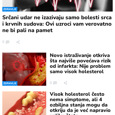
ZDRAVLJE
Srčani udar ne izazivaju samo bolesti srca
i krvnih sudova: Ovi uzroci vam verovatno
ne bi pali na pamet
0
Novo istraživanje otkriva
šta najviše povećava rizik
od infarkta: Nije problem
samo visok holesterol
0
ZDRAVLJE
Visok holesterol često
nema simptome, ali 4
ozbiljna stanja mogu da
otkriju da je već napravio