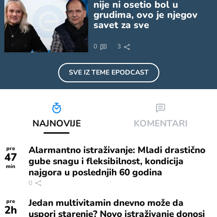
nije ni osetio bol u
grudima, ovo je njegov
savet za sve
0
3
SVE IZ TEME
EPODCAST
NAJNOVIJE
KOMENTARI
Alarmantno istraživanje: Mladi drastično
pre
47
gube snagu i fleksibilnost, kondicija
min
najgora u poslednjih 60 godina
0
Jedan multivitamin dnevno može da
pre
2
h
uspori starenje? Novo istraživanje donosi