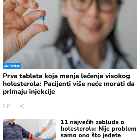
ZDRAVLJE
Prva tableta koja menja lečenje visokog
holesterola: Pacijenti više neće morati da
primaju injekcije
0
11 najvećih zabluda o
holesterolu: Nije problem
samo ono što jedete