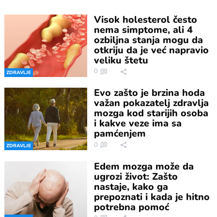
Visok holesterol često
nema simptome, ali 4
ozbiljna stanja mogu da
otkriju da je već napravio
veliku štetu
0
ZDRAVLJE
Evo zašto je brzina hoda
važan pokazatelj zdravlja
mozga kod starijih osoba
i kakve veze ima sa
pamćenjem
0
ZDRAVLJE
Edem mozga može da
ugrozi život: Zašto
nastaje, kako ga
prepoznati i kada je hitno
potrebna pomoć