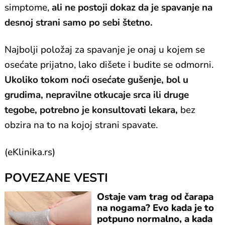
simptome,
ali ne postoji dokaz da je spavanje na
desnoj strani samo po sebi štetno.
Najbolji položaj za spavanje je onaj u kojem se
osećate prijatno, lako dišete i budite se odmorni.
Ukoliko tokom noći osećate gušenje, bol u
grudima, nepravilne otkucaje srca ili druge
tegobe, potrebno je konsultovati lekara,
bez
obzira na to na kojoj strani spavate.
(eKlinika.rs)
POVEZANE VESTI
Ostaje vam trag od čarapa
na nogama? Evo kada je to
potpuno normalno, a kada