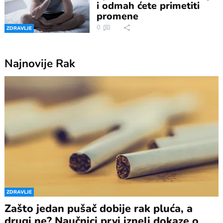
i odmah ćete primetiti
promene
0
ZDRAVLJE
Najnovije
Rak
ZDRAVLJE
Zašto jedan pušač dobije rak pluća, a
drugi ne? Naučnici prvi izneli dokaze o