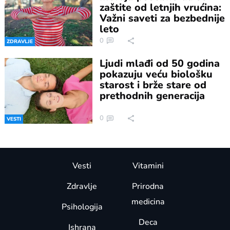
zaštite od letnjih vrućina:
Važni saveti za bezbednije
leto
0
ZDRAVLJE
Ljudi mlađi od 50 godina
pokazuju veću biološku
starost i brže stare od
prethodnih generacija
0
VESTI
Vesti
Vitamini
Zdravlje
Prirodna
medicina
Psihologija
Deca
Ishrana