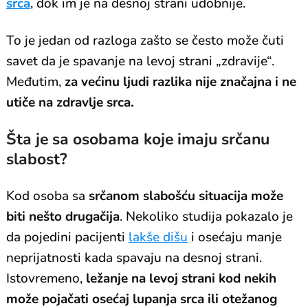
srca
, dok im je na desnoj strani udobnije.
To je jedan od razloga zašto se često može čuti
savet da je spavanje na levoj strani „zdravije“.
Međutim,
za većinu ljudi razlika nije značajna i ne
utiče na zdravlje srca.
Šta je sa osobama koje imaju srčanu
slabost?
Kod osoba sa
srčanom slabošću situacija može
biti nešto drugačija
. Nekoliko studija pokazalo je
da pojedini pacijenti
lakše dišu
i osećaju manje
neprijatnosti kada spavaju na desnoj strani.
Istovremeno,
ležanje na levoj strani kod nekih
može pojačati osećaj lupanja srca ili otežanog