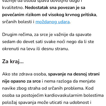
važnije da osoba spava dovoljno dugo i
kvalitetno.
Nedostatak sna povezan je sa
povećanim rizikom od visokog krvnog pritiska
,
srčanih bolesti i
moždanog udara
.
Drugim rečima, za srce je važnije da spavate
sedam do devet sati svake noći nego da li ste
okrenuti na levu ili desnu stranu.
Za kraj...
Ako ste zdrava osoba,
spavanje na desnoj strani
nije opasno za srce
i nema razloga da menjate
navike zbog straha od srčanih problema. Kod
osoba sa postojećim kardiovaskularnim bolestima
položaj spavanja može uticati na udobnost i