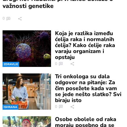
važnosti genetike
0
Koja je razlika između
ćelija raka i normalnih
ćelija? Kako ćelije raka
varaju organizam i
opstaju
0
ZDRAVLJE
Tri onkologa su dala
odgovor na pitanje: Za
čim posežete kada vam
se jede nešto slatko? Svi
biraju isto
0
ISHRANA
Osobe obolele od raka
moraju posebno da se