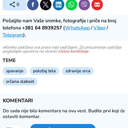
0
Pošaljite nam Vaše snimke, fotografije i priče na broj
telefona
+381 64 8939257
(
WhatsApp
/
Viber
/
Telegram
).
eKlinika zadržava sva prava nad sadržajem. Za preuzimanje sadržaja
pogledajte uputstva na stranici
Uslovi korišćenja
.
TEME
spavanje
položaj tela
zdravlje srca
srčana slabost
KOMENTARI
Do sada nije bilo komentara na ovu vest.
Budite prvi koji će
ostaviti komentar.