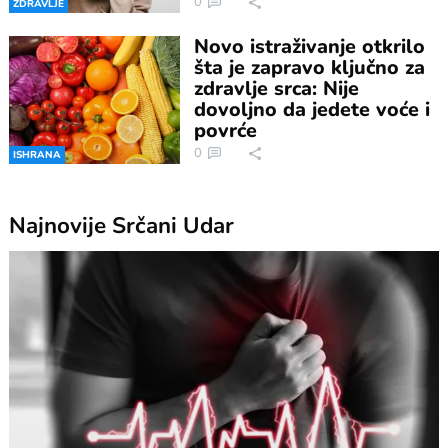
0
ZDRAVLJE
Novo istraživanje otkrilo
šta je zapravo ključno za
zdravlje srca: Nije
dovoljno da jedete voće i
povrće
0
ISHRANA
Najnovije
Srčani Udar