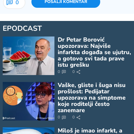
0
POŠALJI KOMENTAR
EPODCAST
Dr Petar Borović
upozorava: Najviše
infarkta događa se ujutru,
a gotovo svi tada prave
istu grešku
0
0
Vaške, gliste i šuga nisu
prošlost: Pedijatar
upozorava na simptome
koje roditelji često
zanemare
0
0
Miloš je imao infarkt, a