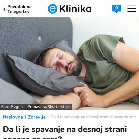
Povratak na
0
Telegraf.rs
Foto: Evgeniia Primavera/Shutterstock
Naslovna
Zdravlje
Da li je spavanje na desnoj strani opasno za srce?
Da li je spavanje na desnoj strani