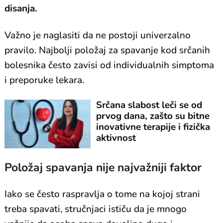
disanja.
Važno je naglasiti da ne postoji univerzalno
pravilo. Najbolji položaj za spavanje kod srčanih
bolesnika često zavisi od individualnih simptoma
i preporuke lekara.
Srčana slabost leči se od
prvog dana, zašto su bitne
inovativne terapije i fizička
aktivnost
Položaj spavanja nije najvažniji faktor
Iako se često raspravlja o tome na kojoj strani
treba spavati, stručnjaci ističu da je mnogo