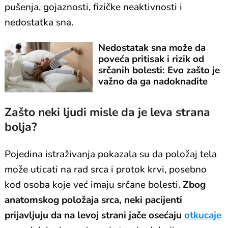
pušenja, gojaznosti, fizičke neaktivnosti i
nedostatka sna.
Nedostatak sna može da
poveća pritisak i rizik od
srčanih bolesti: Evo zašto je
važno da ga nadoknadite
vikendom
Zašto neki ljudi misle da je leva strana
bolja?
Pojedina istraživanja pokazala su da položaj tela
može uticati na rad srca i protok krvi, posebno
kod osoba koje već imaju srčane bolesti.
Zbog
anatomskog položaja srca, neki pacijenti
prijavljuju da na levoj strani jače osećaju
otkucaje