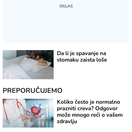
Da li je spavanje na
stomaku zaista loše
PREPORUČUJEMO
Koliko često je normalno
prazniti creva? Odgovor
može mnogo reći o vašem
zdravlju