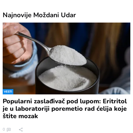
Najnovije
Moždani Udar
VESTI
Popularni zaslađivač pod lupom: Eritritol
je u laboratoriji poremetio rad ćelija koje
štite mozak
0