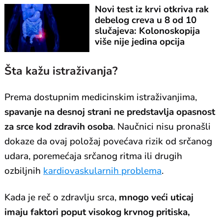
Novi test iz krvi otkriva rak
debelog creva u 8 od 10
slučajeva: Kolonoskopija
više nije jedina opcija
Šta kažu istraživanja?
Prema dostupnim medicinskim istraživanjima,
spavanje na desnoj strani ne predstavlja opasnost
za srce kod zdravih osoba
. Naučnici nisu pronašli
dokaze da ovaj položaj povećava rizik od srčanog
udara, poremećaja srčanog ritma ili drugih
ozbiljnih
kardiovaskularnih problema
.
Kada je reč o zdravlju srca,
mnogo veći uticaj
imaju faktori poput visokog krvnog pritiska,