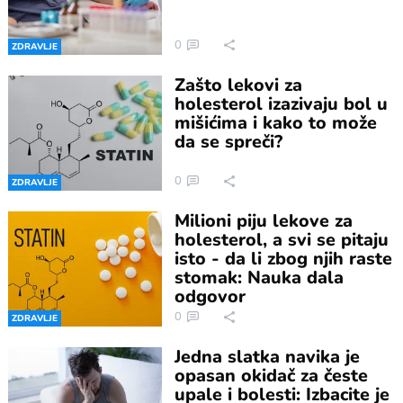
0
ZDRAVLJE
Zašto lekovi za
holesterol izazivaju bol u
mišićima i kako to može
da se spreči?
0
ZDRAVLJE
Milioni piju lekove za
holesterol, a svi se pitaju
isto - da li zbog njih raste
stomak: Nauka dala
odgovor
0
ZDRAVLJE
Jedna slatka navika je
opasan okidač za česte
upale i bolesti: Izbacite je