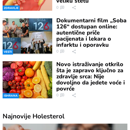
veliku štetu
0
ZDRAVLJE
Dokumentarni film „Soba
126“ dostupan online:
autentične priče
pacijenata i lekara o
infarktu i oporavku
0
VESTI
Novo istraživanje otkrilo
šta je zapravo ključno za
zdravlje srca: Nije
dovoljno da jedete voće i
povrće
0
ISHRANA
Najnovije
Holesterol