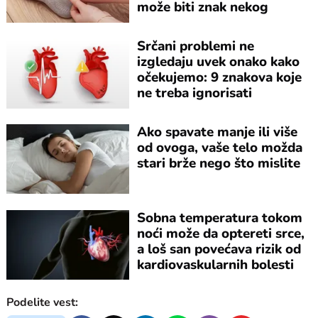
može biti znak nekog
problema
Srčani problemi ne
izgledaju uvek onako kako
očekujemo: 9 znakova koje
ne treba ignorisati
Ako spavate manje ili više
od ovoga, vaše telo možda
stari brže nego što mislite
Sobna temperatura tokom
noći može da optereti srce,
a loš san povećava rizik od
kardiovaskularnih bolesti
Podelite vest: