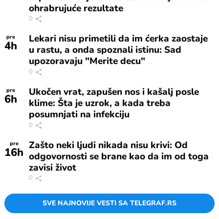
ohrabrujuće rezultate
0
Lekari nisu primetili da im ćerka zaostaje
pre
4
h
u rastu, a onda spoznali istinu: Sad
upozoravaju "Merite decu"
0
Ukočen vrat, zapušen nos i kašalj posle
pre
6
h
klime: Šta je uzrok, a kada treba
posumnjati na infekciju
0
Zašto neki ljudi nikada nisu krivi: Od
pre
16
h
odgovornosti se brane kao da im od toga
zavisi život
0
SVE NAJNOVIJE VESTI SA TELEGRAF.RS