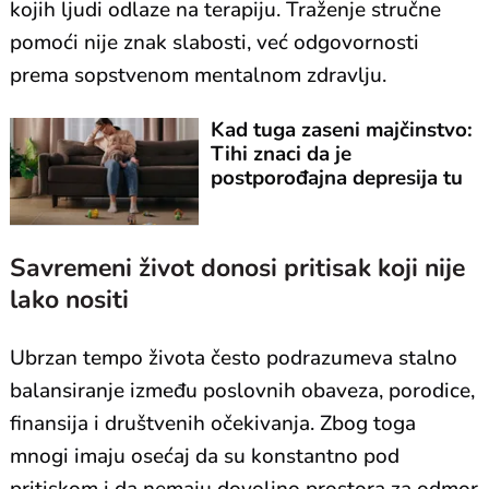
kojih ljudi odlaze na terapiju. Traženje stručne
pomoći nije znak slabosti, već odgovornosti
prema sopstvenom mentalnom zdravlju.
Kad tuga zaseni majčinstvo:
Tihi znaci da je
postporođajna depresija tu
Savremeni život donosi pritisak koji nije
lako nositi
Ubrzan tempo života često podrazumeva stalno
balansiranje između poslovnih obaveza, porodice,
finansija i društvenih očekivanja. Zbog toga
mnogi imaju osećaj da su konstantno pod
pritiskom i da nemaju dovoljno prostora za odmor