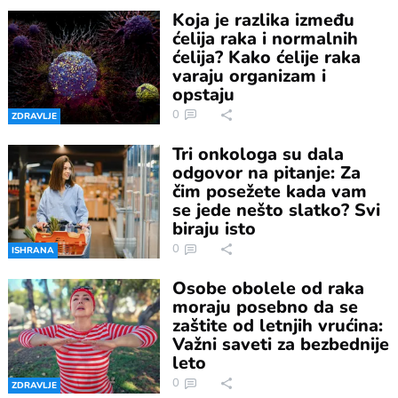
Koja je razlika između
ćelija raka i normalnih
ćelija? Kako ćelije raka
varaju organizam i
opstaju
0
ZDRAVLJE
Tri onkologa su dala
odgovor na pitanje: Za
čim posežete kada vam
se jede nešto slatko? Svi
biraju isto
0
ISHRANA
Osobe obolele od raka
moraju posebno da se
zaštite od letnjih vrućina:
Važni saveti za bezbednije
leto
0
ZDRAVLJE