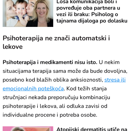
Loša komunikacija boli i
povređuje oba partnera u
vezi ili braku: Psiholog o
tajnama dijaloga po dolasku
bebe
Psihoterapija ne znači automatski i
lekove
Psihoterapija i medikamenti nisu isto.
U nekim
situacijama terapija sama može da bude dovoljna,
posebno kod blažih oblika anksioznosti,
stresa ili
emocionalnih poteškoća
. Kod težih stanja
stručnjaci nekada preporučuju kombinaciju
psihoterapije i lekova, ali odluka zavisi od
individualne procene i potreba osobe.
Atopijski dermatitis utiče na