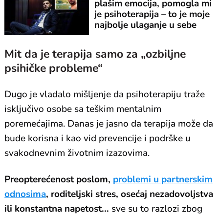
plašim emocija, pomogla mi
je psihoterapija – to je moje
najbolje ulaganje u sebe
Mit da je terapija samo za „ozbiljne
psihičke probleme“
Dugo je vladalo mišljenje da psihoterapiju traže
isključivo osobe sa teškim mentalnim
poremećajima. Danas je jasno da terapija može da
bude korisna i kao vid prevencije i podrške u
svakodnevnim životnim izazovima.
Preopterećenost poslom,
problemi u partnerskim
odnosima
, roditeljski stres, osećaj nezadovoljstva
ili konstantna napetost...
sve su to razlozi zbog