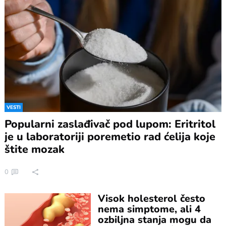
VESTI
Popularni zaslađivač pod lupom: Eritritol
je u laboratoriji poremetio rad ćelija koje
štite mozak
0
Visok holesterol često
nema simptome, ali 4
ozbiljna stanja mogu da