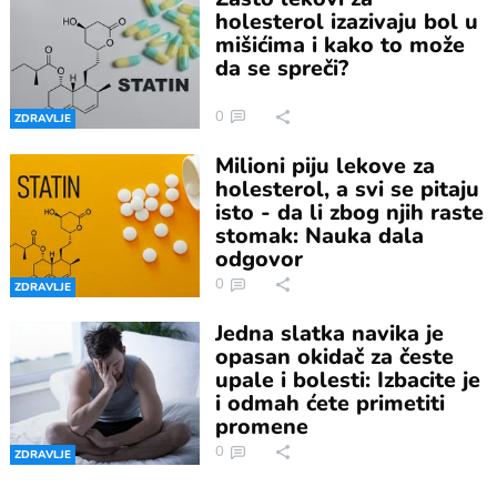
holesterol izazivaju bol u
mišićima i kako to može
da se spreči?
0
ZDRAVLJE
Milioni piju lekove za
holesterol, a svi se pitaju
isto - da li zbog njih raste
stomak: Nauka dala
odgovor
0
ZDRAVLJE
Jedna slatka navika je
opasan okidač za česte
upale i bolesti: Izbacite je
i odmah ćete primetiti
promene
0
ZDRAVLJE