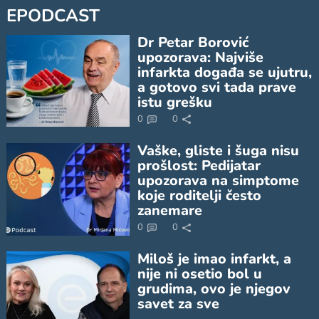
EPODCAST
Dr Petar Borović
upozorava: Najviše
infarkta događa se ujutru,
a gotovo svi tada prave
istu grešku
0
0
Vaške, gliste i šuga nisu
prošlost: Pedijatar
upozorava na simptome
koje roditelji često
zanemare
0
0
Miloš je imao infarkt, a
nije ni osetio bol u
grudima, ovo je njegov
savet za sve