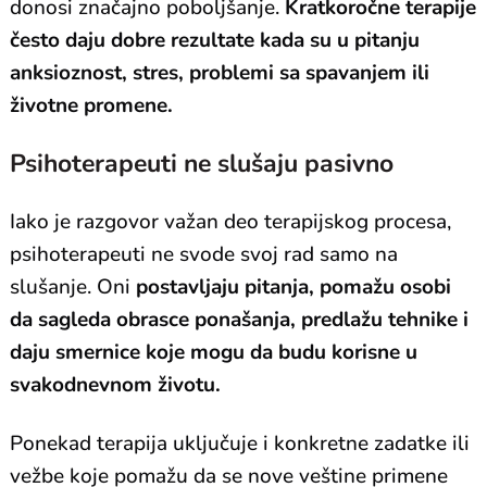
donosi značajno poboljšanje.
Kratkoročne terapije
često daju dobre rezultate kada su u pitanju
anksioznost, stres, problemi sa spavanjem ili
životne promene.
Psihoterapeuti ne slušaju pasivno
Iako je razgovor važan deo terapijskog procesa,
psihoterapeuti ne svode svoj rad samo na
slušanje. Oni
postavljaju pitanja, pomažu osobi
da sagleda obrasce ponašanja, predlažu tehnike i
daju smernice koje mogu da budu korisne u
svakodnevnom životu.
Ponekad terapija uključuje i konkretne zadatke ili
vežbe koje pomažu da se nove veštine primene