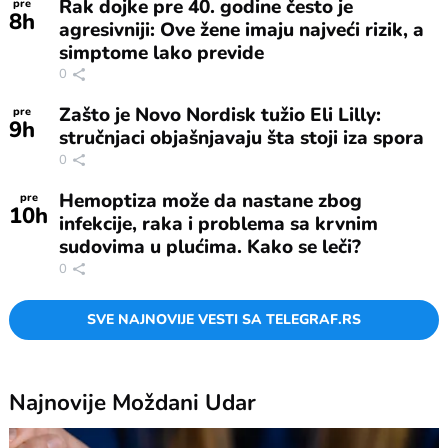
Rak dojke pre 40. godine često je
pre
8
h
agresivniji: Ove žene imaju najveći rizik, a
simptome lako previde
0
Zašto je Novo Nordisk tužio Eli Lilly:
pre
9
h
stručnjaci objašnjavaju šta stoji iza spora
0
Hemoptiza može da nastane zbog
pre
10
h
infekcije, raka i problema sa krvnim
sudovima u plućima. Kako se leči?
0
SVE NAJNOVIJE VESTI SA TELEGRAF.RS
Najnovije
Moždani Udar