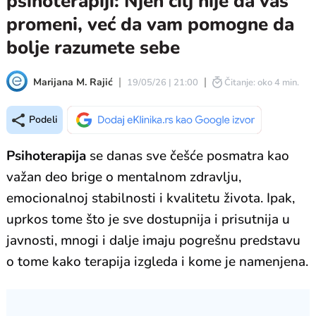
psihoterapiji: Njen cilj nije da vas
promeni, već da vam pomogne da
bolje razumete sebe
Marijana M. Rajić
19/05/26 | 21:00
Čitanje: oko 4 min.
Podeli
Psihoterapija
se danas sve češće posmatra kao
važan deo brige o mentalnom zdravlju,
emocionalnoj stabilnosti i kvalitetu života. Ipak,
uprkos tome što je sve dostupnija i prisutnija u
javnosti, mnogi i dalje imaju pogrešnu predstavu
o tome kako terapija izgleda i kome je namenjena.