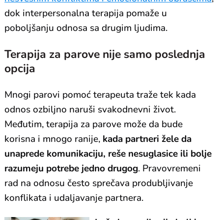
dok interpersonalna terapija pomaže u
poboljšanju odnosa sa drugim ljudima.
Terapija za parove nije samo poslednja
opcija
Mnogi parovi pomoć terapeuta traže tek kada
odnos ozbiljno naruši svakodnevni život.
Međutim, terapija za parove može da bude
korisna i mnogo ranije,
kada partneri žele da
unaprede komunikaciju, reše nesuglasice ili bolje
razumeju potrebe jedno drugog
. Pravovremeni
rad na odnosu često sprečava produbljivanje
konflikata i udaljavanje partnera.