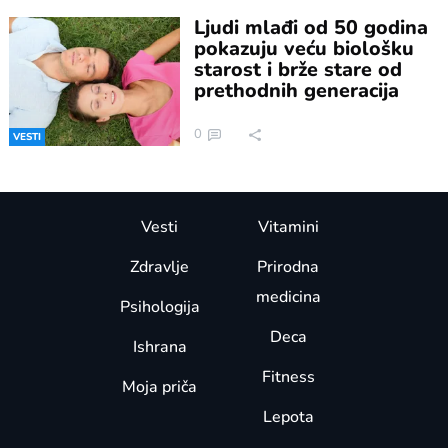
Ljudi mlađi od 50 godina
pokazuju veću biološku
starost i brže stare od
prethodnih generacija
0
VESTI
Vesti
Vitamini
Zdravlje
Prirodna
medicina
Psihologija
Deca
Ishrana
Fitness
Moja priča
Lepota