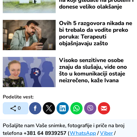
donese veliko olakšanje
Ovih 5 razgovora nikada ne
bi trebalo da vodite preko
poruka: Terapeuti
objašnjavaju zašto
Visoko senzitivne osobe
znaju da slušaju, vide ono
što u komunikaciji ostaje
neizrečeno, kaže Ivana
Lukovnjak
Podelite vest:
0
Pošaljite nam Vaše snimke, fotografije i priče na broj
telefona
+381 64 8939257
(
WhatsApp
/
Viber
/