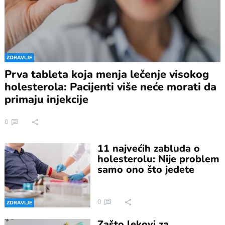
ZDRAVLJE
Prva tableta koja menja lečenje visokog
holesterola: Pacijenti više neće morati da
primaju injekcije
0
11 najvećih zabluda o
holesterolu: Nije problem
samo ono što jedete
0
ZDRAVLJE
Zašto lekovi za