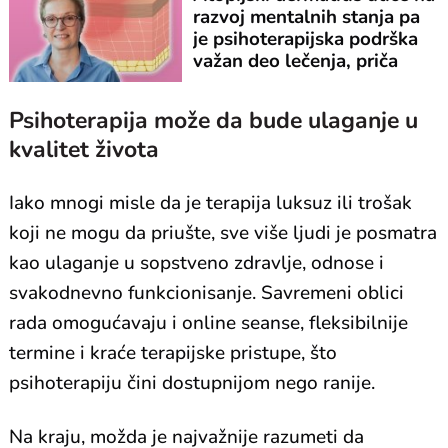
razvoj mentalnih stanja pa
je psihoterapijska podrška
važan deo lečenja, priča
nam dr Nives Pustišek
Psihoterapija može da bude ulaganje u
kvalitet života
Iako mnogi misle da je terapija luksuz ili trošak
koji ne mogu da priušte, sve više ljudi je posmatra
kao ulaganje u sopstveno zdravlje, odnose i
svakodnevno funkcionisanje. Savremeni oblici
rada omogućavaju i online seanse, fleksibilnije
termine i kraće terapijske pristupe, što
psihoterapiju čini dostupnijom nego ranije.
Na kraju, možda je najvažnije razumeti da