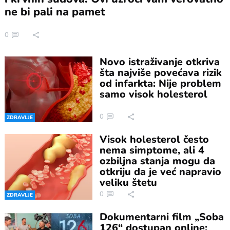
ne bi pali na pamet
0
Novo istraživanje otkriva
šta najviše povećava rizik
od infarkta: Nije problem
samo visok holesterol
0
ZDRAVLJE
Visok holesterol često
nema simptome, ali 4
ozbiljna stanja mogu da
otkriju da je već napravio
veliku štetu
0
ZDRAVLJE
Dokumentarni film „Soba
126“ dostupan online: