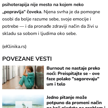
psihoterapija nije mesto na kojem neko
„popravlja“ čoveka.
Njena svrha je da pomogne
osobi da bolje razume sebe, svoje emocije i
potrebe — i da pronađe zdraviji način da živi u
skladu sa sobom i ljudima oko sebe.
(eKlinika.rs)
POVEZANE VESTI
Burnout ne nastaje preko
noći: Preispitajte se - ove
faze polako "sagorevaju"
um i telo
Jedno pitanje može
potpuno da promeni način
na koji gledate na problem i