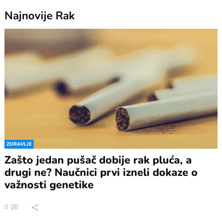
Najnovije
Rak
ZDRAVLJE
Zašto jedan pušač dobije rak pluća, a
drugi ne? Naučnici prvi izneli dokaze o
važnosti genetike
0