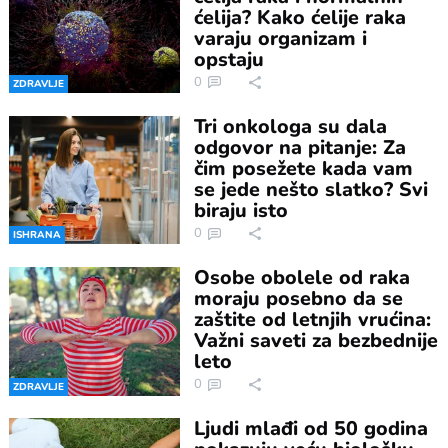
ćelija? Kako ćelije raka
varaju organizam i
opstaju
0
ZDRAVLJE
Tri onkologa su dala
odgovor na pitanje: Za
čim posežete kada vam
se jede nešto slatko? Svi
biraju isto
0
ISHRANA
Osobe obolele od raka
moraju posebno da se
zaštite od letnjih vrućina:
Važni saveti za bezbednije
leto
0
ZDRAVLJE
Ljudi mlađi od 50 godina