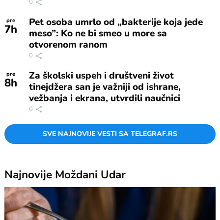
0
Pet osoba umrlo od „bakterije koja jede
pre
7
h
meso”: Ko ne bi smeo u more sa
otvorenom ranom
0
Za školski uspeh i društveni život
pre
8
h
tinejdžera san je važniji od ishrane,
vežbanja i ekrana, utvrdili naučnici
0
SVE NAJNOVIJE VESTI SA TELEGRAF.RS
Najnovije
Moždani Udar