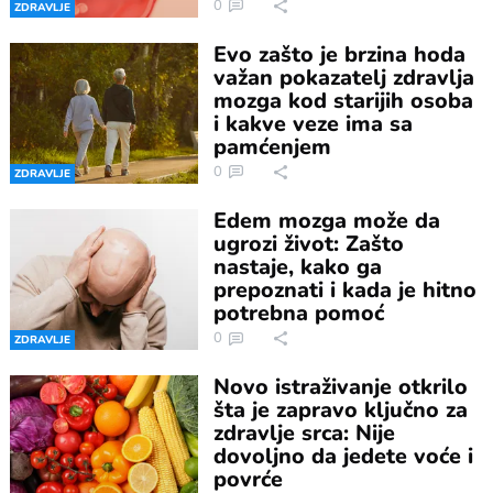
0
ZDRAVLJE
Evo zašto je brzina hoda
važan pokazatelj zdravlja
mozga kod starijih osoba
i kakve veze ima sa
pamćenjem
0
ZDRAVLJE
Edem mozga može da
ugrozi život: Zašto
nastaje, kako ga
prepoznati i kada je hitno
potrebna pomoć
0
ZDRAVLJE
Novo istraživanje otkrilo
šta je zapravo ključno za
zdravlje srca: Nije
dovoljno da jedete voće i
povrće