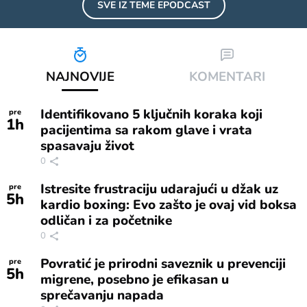
SVE IZ TEME
EPODCAST
NAJNOVIJE
KOMENTARI
Identifikovano 5 ključnih koraka koji
pre
1
h
pacijentima sa rakom glave i vrata
spasavaju život
0
Istresite frustraciju udarajući u džak uz
pre
5
h
kardio boxing: Evo zašto je ovaj vid boksa
odličan i za početnike
0
Povratić je prirodni saveznik u prevenciji
pre
5
h
migrene, posebno je efikasan u
sprečavanju napada