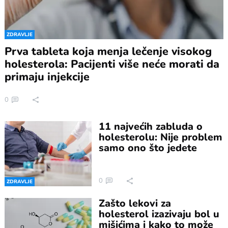
ZDRAVLJE
Prva tableta koja menja lečenje visokog
holesterola: Pacijenti više neće morati da
primaju injekcije
0
11 najvećih zabluda o
holesterolu: Nije problem
samo ono što jedete
0
ZDRAVLJE
Zašto lekovi za
holesterol izazivaju bol u
mišićima i kako to može