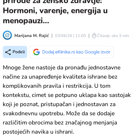
prirode za žensko zdravlje:
Hormoni, varenje, energija u
menopauzi...
Marijana M. Rajić
03/06/26 | 11:00
Čitanje: oko 3 min.
Podeli
Mnoge žene nastoje da pronađu jednostavne
načine za unapređenje kvaliteta ishrane bez
komplikovanih pravila i restrikcija. U tom
kontekstu, cimet se potpuno uklapa kao sastojak
koji je poznat, pristupačan i jednostavan za
svakodnevnu upotrebu. Može da se dodaje
različitim obrocima bez značajnog menjanja
postojećih navika u ishrani.