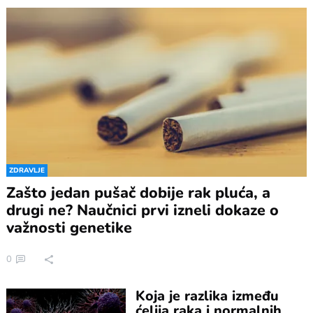
ZDRAVLJE
Zašto jedan pušač dobije rak pluća, a
drugi ne? Naučnici prvi izneli dokaze o
važnosti genetike
0
Koja je razlika između
ćelija raka i normalnih