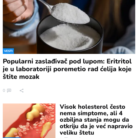
VESTI
Popularni zaslađivač pod lupom: Eritritol
je u laboratoriji poremetio rad ćelija koje
štite mozak
0
Visok holesterol često
nema simptome, ali 4
ozbiljna stanja mogu da
otkriju da je već napravio
veliku štetu