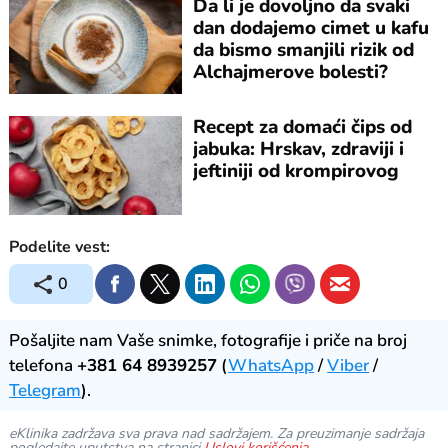
Da li je dovoljno da svaki
dan dodajemo cimet u kafu
da bismo smanjili rizik od
Alchajmerove bolesti?
Recept za domaći čips od
jabuka: Hrskav, zdraviji i
jeftiniji od krompirovog
Podelite vest:
0
Pošaljite nam Vaše snimke, fotografije i priče na broj
telefona
+381 64 8939257
(
WhatsApp
/
Viber
/
Telegram
).
eKlinika zadržava sva prava nad sadržajem. Za preuzimanje sadržaja
pogledajte uputstva na stranici
Uslovi korišćenja
.