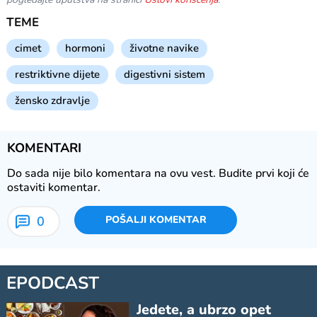
TEME
cimet
hormoni
životne navike
restriktivne dijete
digestivni sistem
žensko zdravlje
KOMENTARI
Do sada nije bilo komentara na ovu vest.
Budite prvi koji će
ostaviti komentar.
0
POŠALJI KOMENTAR
EPODCAST
Jedete, a ubrzo opet