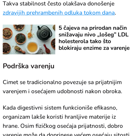
Takva stabilnost često olakšava donošenje
zdravijih prehrambenih odluka tokom dana
.
5 čajeva na prirodan način
snižavaju nivo „lošeg” LDL
holesterola tako što
blokiraju enzime za varenje
masti
Podrška varenju
Cimet se tradicionalno povezuje sa prijatnijim
varenjem i osećajem udobnosti nakon obroka.
Kada digestivni sistem funkcioniše efikasno,
organizam lakše koristi hranljive materije iz
hrane. Osim fizičkog osećaja prijatnosti, dobro
varenje može da doprinese većem osećaju sitosti