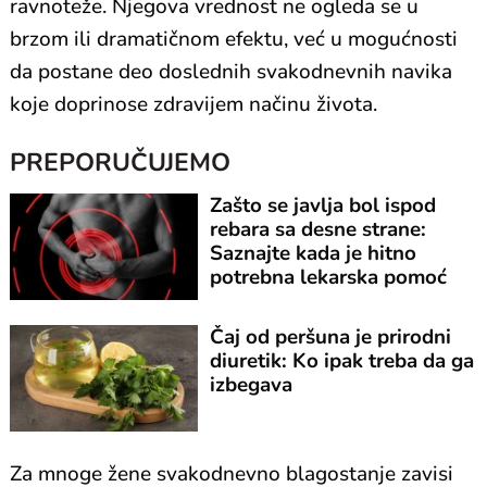
ravnoteže. Njegova vrednost ne ogleda se u
brzom ili dramatičnom efektu, već u mogućnosti
da postane deo doslednih svakodnevnih navika
koje doprinose zdravijem načinu života.
PREPORUČUJEMO
Zašto se javlja bol ispod
rebara sa desne strane:
Saznajte kada je hitno
potrebna lekarska pomoć
Čaj od peršuna je prirodni
diuretik: Ko ipak treba da ga
izbegava
Za mnoge žene svakodnevno blagostanje zavisi