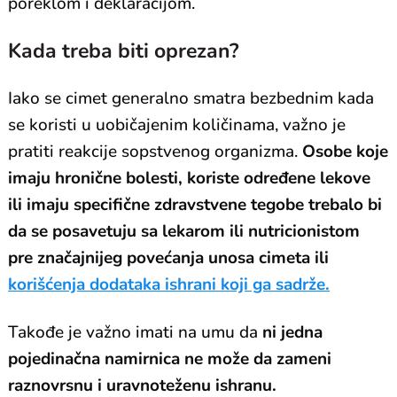
poreklom i deklaracijom.
Kada treba biti oprezan?
Iako se cimet generalno smatra bezbednim kada
se koristi u uobičajenim količinama, važno je
pratiti reakcije sopstvenog organizma.
Osobe koje
imaju hronične bolesti, koriste određene lekove
ili imaju specifične zdravstvene tegobe trebalo bi
da se posavetuju sa lekarom ili nutricionistom
pre značajnijeg povećanja unosa cimeta ili
korišćenja dodataka ishrani koji ga sadrže.
Takođe je važno imati na umu da
ni jedna
pojedinačna namirnica ne može da zameni
raznovrsnu i uravnoteženu ishranu.