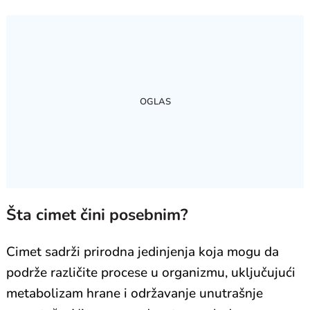
Šta cimet čini posebnim?
Cimet sadrži prirodna jedinjenja koja mogu da
podrže različite procese u organizmu, uključujući
metabolizam hrane i održavanje unutrašnje