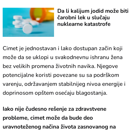
Da li kalijum jodid može biti
čarobni lek u slučaju
nuklearne katastrofe
Cimet je jednostavan i lako dostupan začin koji
može da se uklopi u svakodnevnu ishranu žena
bez velikih promena životnih navika. Njegove
potencijalne koristi povezane su sa podrškom
varenju, održavanjem stabilnijeg nivoa energije i
doprinosom opštem osećaju blagostanja.
Iako nije čudesno rešenje za zdravstvene
probleme, cimet može da bude deo
uravnoteženog načina života zasnovanog na