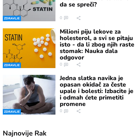
da se spreči?
0
ZDRAVLJE
Milioni piju lekove za
holesterol, a svi se pitaju
isto - da li zbog njih raste
stomak: Nauka dala
odgovor
0
ZDRAVLJE
Jedna slatka navika je
opasan okidač za česte
upale i bolesti: Izbacite je
i odmah ćete primetiti
promene
0
ZDRAVLJE
Najnovije
Rak