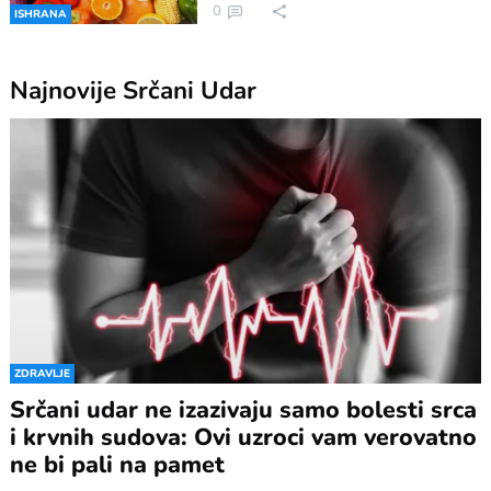
0
ISHRANA
Najnovije
Srčani Udar
ZDRAVLJE
Srčani udar ne izazivaju samo bolesti srca
i krvnih sudova: Ovi uzroci vam verovatno
ne bi pali na pamet