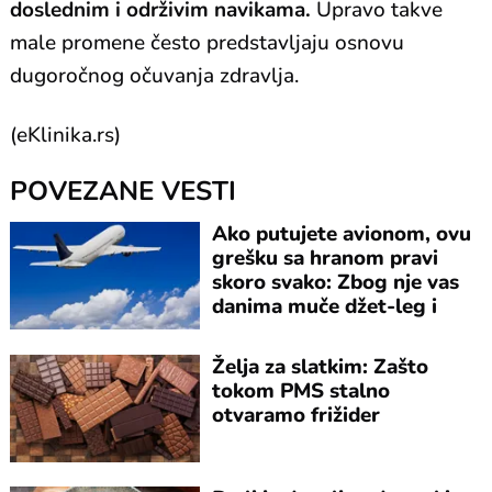
doslednim i održivim navikama.
Upravo takve
male promene često predstavljaju osnovu
dugoročnog očuvanja zdravlja.
(eKlinika.rs)
POVEZANE VESTI
Ako putujete avionom, ovu
grešku sa hranom pravi
skoro svako: Zbog nje vas
danima muče džet-leg i
umor
Želja za slatkim: Zašto
tokom PMS stalno
otvaramo frižider