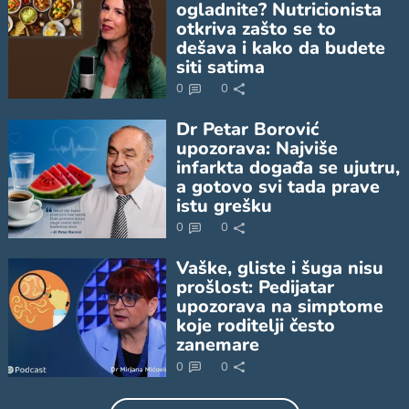
ogladnite? Nutricionista
otkriva zašto se to
dešava i kako da budete
siti satima
0
0
Dr Petar Borović
upozorava: Najviše
infarkta događa se ujutru,
a gotovo svi tada prave
istu grešku
0
0
Vaške, gliste i šuga nisu
prošlost: Pedijatar
upozorava na simptome
koje roditelji često
zanemare
0
0