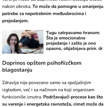
nakon obroka.
To može da pomogne u smanjenju
potrebe za nepotrebnim međuobrocima i
prejedanjem.
Tugu zatrpavamo hranom:
Šta je emocionalno
prejedanje i zašto je ono
opasno, objašnjava prim. dr
Marija Đurović
Doprinos opštem psihofiizčkom
blagostanju
Zdravlje nije povezano samo sa spoljašnjim
izgledom, već i sa načinom na koji organizam
funkcioniše iznutra.
Podržavajući procese kao što
su varenje i energetska ravnoteža, cimet može da