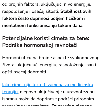
od brojnih faktora, uključujući nivo energije,
raspoloženje i osećaj sitosti.
Stabilnost ovih
faktora često doprinosi boljem fizičkom i
mentalnom funkcionisanju tokom dana.
Potencijalne koristi cimeta za žene:
Podrška hormonskoj ravnoteži
Hormoni utiču na brojne aspekte svakodnevnog
života, uključujući energiju, raspoloženje, san i
opšti osećaj dobrobiti.
Iako cimet nije lek niti zamena za medicinsku
terapiju
, njegovo uključivanje u uravnoteženu
ishranu može da doprinese podršci prirodnim