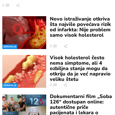
0
Novo istraživanje otkriva
šta najviše povećava rizik
od infarkta: Nije problem
samo visok holesterol
0
ZDRAVLJE
Visok holesterol često
nema simptome, ali 4
ozbiljna stanja mogu da
otkriju da je već napravio
veliku štetu
0
ZDRAVLJE
Dokumentarni film „Soba
126“ dostupan online:
autentične priče
pacijenata i lekara o