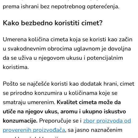
prema ishrani bez nepotrebnog opterećenja.
Kako bezbedno koristiti cimet?
Umerena količina cimeta koja se koristi kao začin
u svakodnevnim obrocima uglavnom je dovoljna
da se uživa u njegovom ukusu i potencijalnim
koristima.
Pošto se najčešće koristi kao dodatak hrani, cimet
se prirodno konzumira u količinama koje se
smatraju umerenim.
Kvalitet cimeta može da
utiče na njegov ukus, aromu i ukupno iskustvo
konzumacije.
Preporučuje se i
zbor proizvoda od
proverenih proizvođača
, sa jasno naznačenim