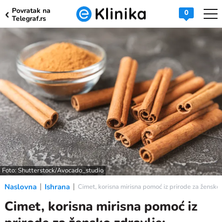
Povratak na
0
Telegraf.rs
Foto: Shutterstock/Avocado_studio
Naslovna
Ishrana
Cimet, korisna mirisna pomoć iz prirode za žensko z
Cimet, korisna mirisna pomoć iz