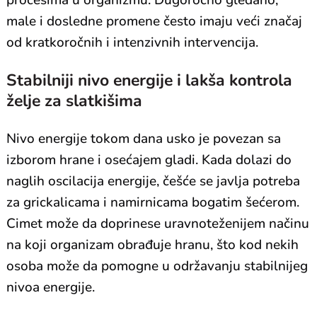
procesima u organizmu. Dugoročno gledano,
male i dosledne promene često imaju veći značaj
od kratkoročnih i intenzivnih intervencija.
Stabilniji nivo energije i lakša kontrola
želje za slatkišima
Nivo energije tokom dana usko je povezan sa
izborom hrane i osećajem gladi. Kada dolazi do
naglih oscilacija energije, češće se javlja potreba
za grickalicama i namirnicama bogatim šećerom.
Cimet može da doprinese uravnoteženijem načinu
na koji organizam obrađuje hranu, što kod nekih
osoba može da pomogne u održavanju stabilnijeg
nivoa energije.