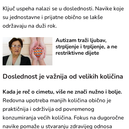
Ključ uspeha nalazi se u doslednosti. Navike koje
su jednostavne i prijatne obično se lakše
održavaju na duži rok.
Autizam traži ljubav,
strpljenje i trpljenje, a ne
restriktivne dijete
Doslednost je važnija od velikih količina
Kada je reč o cimetu, više ne znači nužno i bolje.
Redovna upotreba manjih količina obično je
praktičnija i održivija od povremenog
konzumiranja većih količina. Fokus na dugoročne
navike pomaže u stvaranju zdravijeg odnosa