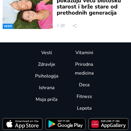
pokazuju veću biološku
starost i brže stare od
prethodnih generacija
0
VESTI
Vesti
Vitamini
Zdravlje
Prirodna
medicina
Psihologija
Deca
Ishrana
Fitness
Moja priča
Lepota