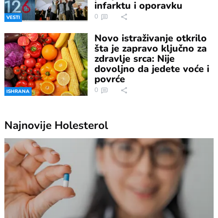
infarktu i oporavku
0
VESTI
Novo istraživanje otkrilo
šta je zapravo ključno za
zdravlje srca: Nije
dovoljno da jedete voće i
povrće
0
ISHRANA
Najnovije
Holesterol