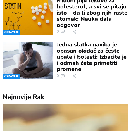
Milioni piju lekove za
holesterol, a svi se pitaju
isto - da li zbog njih raste
stomak: Nauka dala
odgovor
0
ZDRAVLJE
Jedna slatka navika je
opasan okidač za česte
upale i bolesti: Izbacite je
i odmah ćete primetiti
promene
0
ZDRAVLJE
Najnovije
Rak