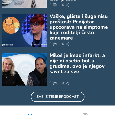
0
0
Vaške, gliste i šuga nisu
prošlost: Pedijatar
upozorava na simptome
koje roditelji često
zanemare
0
0
Miloš je imao infarkt, a
nije ni osetio bol u
grudima, ovo je njegov
savet za sve
0
3
SVE IZ TEME
EPODCAST