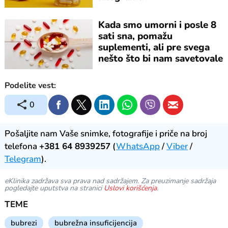
Kada smo umorni i posle 8
sati sna, pomažu
suplementi, ali pre svega
nešto što bi nam savetovale
naše bake
Podelite vest:
0
Pošaljite nam Vaše snimke, fotografije i priče na broj
telefona
+381 64 8939257
(
WhatsApp
/
Viber
/
Telegram
).
eKlinika zadržava sva prava nad sadržajem. Za preuzimanje sadržaja
pogledajte uputstva na stranici
Uslovi korišćenja
.
TEME
bubrezi
bubrežna insuficijencija