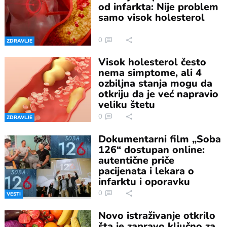
od infarkta: Nije problem
samo visok holesterol
0
ZDRAVLJE
Visok holesterol često
nema simptome, ali 4
ozbiljna stanja mogu da
otkriju da je već napravio
veliku štetu
0
ZDRAVLJE
Dokumentarni film „Soba
126“ dostupan online:
autentične priče
pacijenata i lekara o
infarktu i oporavku
0
VESTI
Novo istraživanje otkrilo
šta je zapravo ključno za