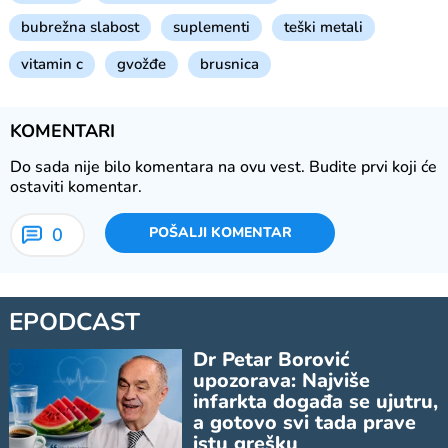
bubrežna slabost
suplementi
teški metali
vitamin c
gvožđe
brusnica
KOMENTARI
Do sada nije bilo komentara na ovu vest.
Budite prvi koji će
ostaviti komentar.
0
POŠALJI KOMENTAR
EPODCAST
Dr Petar Borović
upozorava: Najviše
infarkta događa se ujutru,
a gotovo svi tada prave
istu grešku