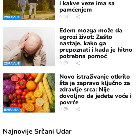
i kakve veze ima sa
pamćenjem
0
ZDRAVLJE
Edem mozga može da
ugrozi život: Zašto
nastaje, kako ga
prepoznati i kada je hitno
potrebna pomoć
0
ZDRAVLJE
Novo istraživanje otkrilo
šta je zapravo ključno za
zdravlje srca: Nije
dovoljno da jedete voće i
povrće
0
ISHRANA
Najnovije
Srčani Udar