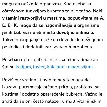
mogu da naškode organizmu. Kod osoba sa
oštećenom funkcijom bubrega to nije tačno.
Neki
vitamini rastvorljivi u mastima, poput vitamina A,
D, E i K, mogu da se nagomilavaju u organizmu
jer ih bubrezi ne eliminišu dovoljno efikasno.
Takvo nakupljanje može da dovede do neželjenih
posledica i dodatnih zdravstvenih problema.
Poseban oprez potreban je i sa mineralima kao
što su
kalijum, fosfor, kalcijum i magnezijum
.
Povišene vrednosti ovih minerala mogu da
izazovu poremećaje srčanog ritma, probleme sa
kostima i dodatno opterećenje bubrega. Važno je
znati da se oni često nalaze i u multivitaminskim