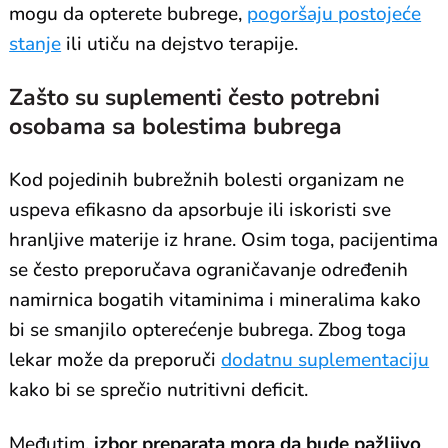
mogu da opterete bubrege,
pogoršaju postojeće
stanje
ili utiču na dejstvo terapije.
Zašto su suplementi često potrebni
osobama sa bolestima bubrega
Kod pojedinih bubrežnih bolesti organizam ne
uspeva efikasno da apsorbuje ili iskoristi sve
hranljive materije iz hrane. Osim toga, pacijentima
se često preporučava ograničavanje određenih
namirnica bogatih vitaminima i mineralima kako
bi se smanjilo opterećenje bubrega. Zbog toga
lekar može da preporuči
dodatnu suplementaciju
kako bi se sprečio nutritivni deficit.
Međutim,
izbor preparata mora da bude pažljivo