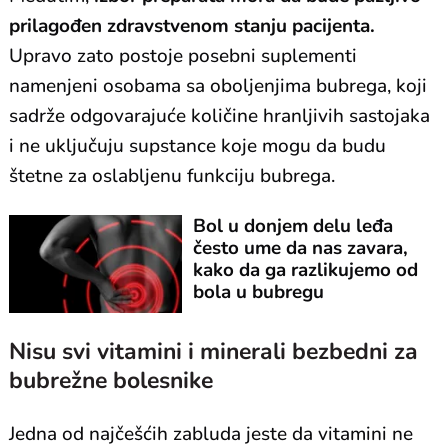
prilagođen zdravstvenom stanju pacijenta.
Upravo zato postoje posebni suplementi
namenjeni osobama sa oboljenjima bubrega, koji
sadrže odgovarajuće količine hranljivih sastojaka
i ne uključuju supstance koje mogu da budu
štetne za oslabljenu funkciju bubrega.
Bol u donjem delu leđa
često ume da nas zavara,
kako da ga razlikujemo od
bola u bubregu
Nisu svi vitamini i minerali bezbedni za
bubrežne bolesnike
Jedna od najčešćih zabluda jeste da vitamini ne