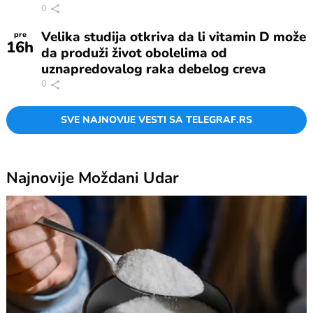
0
Velika studija otkriva da li vitamin D može
pre
16
h
da produži život obolelima od
uznapredovalog raka debelog creva
0
SVE NAJNOVIJE VESTI SA TELEGRAF.RS
Najnovije
Moždani Udar