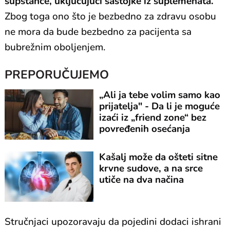
supstance, uključujući sastojke iz suplemenata.
Zbog toga ono što je bezbedno za zdravu osobu
ne mora da bude bezbedno za pacijenta sa
bubrežnim oboljenjem.
PREPORUČUJEMO
„Ali ja tebe volim samo kao
prijatelja" - Da li je moguće
izaći iz „friend zone“ bez
povređenih osećanja
Kašalj može da ošteti sitne
krvne sudove, a na srce
utiče na dva načina
Stručnjaci upozoravaju da pojedini dodaci ishrani