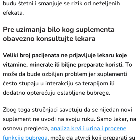
budu štetni i smanjuje se rizik od neželjenih
efekata.
Pre uzimanja bilo kog suplementa
obavezno konsultujte lekara
Veliki broj pacijenata ne prijavljuje lekaru koje
vitamine, minerale ili biljne preparate koristi.
To
može da bude ozbiljan problem jer suplementi
često stupaju u interakciju sa terapijom ili
dodatno opterećuju oslabljene bubrege.
Zbog toga stručnjaci savetuju da se nijedan novi
suplement ne uvodi na svoju ruku. Samo lekar, na
osnovu pregleda,
analiza krvi i urina i procene
funkcije bubrega
, može da utvrdi koji preparati su