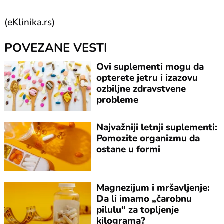
(eKlinika.rs)
POVEZANE VESTI
Ovi suplementi mogu da
opterete jetru i izazovu
ozbiljne zdravstvene
probleme
Najvažniji letnji suplementi:
Pomozite organizmu da
ostane u formi
Magnezijum i mršavljenje:
Da li imamo „čarobnu
pilulu“ za topljenje
kilograma?