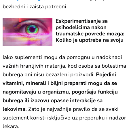
bezbedni i zaista potrebni.
Eskperimentisanje sa
psihodelicima nakon
traumatske povrede mozga:
Koliko je upotreba na svoju
ruku opasna?
Iako suplementi mogu da pomognu u nadoknadi
važnih hranljivih materija, kod osoba sa bolestima
bubrega oni nisu bezazleni proizvodi.
Pojedini
vitamini, minerali i biljni preparati mogu da se
nagomilavaju u organizmu, pogoršaju funkciju
bubrega ili izazovu opasne interakcije sa
lekovima.
Zato je najvažnije pravilo da se svaki
suplement koristi isključivo uz preporuku i nadzor
lekara.