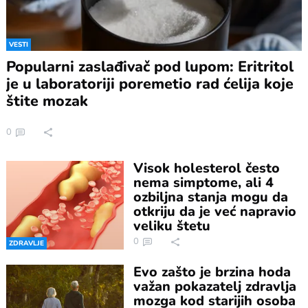
VESTI
Popularni zaslađivač pod lupom: Eritritol
je u laboratoriji poremetio rad ćelija koje
štite mozak
0
Visok holesterol često
nema simptome, ali 4
ozbiljna stanja mogu da
otkriju da je već napravio
veliku štetu
0
ZDRAVLJE
Evo zašto je brzina hoda
važan pokazatelj zdravlja
mozga kod starijih osoba