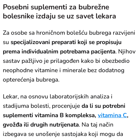
Posebni suplementi za bubrežne
bolesnike izdaju se uz savet lekara
Za osobe sa hroničnom bolešću bubrega razvijeni
su
specijalizovani preparati koji se propisuju
prema individualnim potrebama pacijenta
. Njihov
sastav pažljivo je prilagođen kako bi obezbedio
neophodne vitamine i minerale bez dodatnog
opterećenja bubrega.
Lekar, na osnovu laboratorijskih analiza i
stadijuma bolesti, procenjuje
da li su potrebni
suplementi vitamina B kompleksa,
vitamina C
,
gvožđa ili drugih nutrijenata
. Na taj način
izbegava se unošenje sastojaka koji mogu da