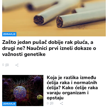
ZDRAVLJE
Zašto jedan pušač dobije rak pluća, a
drugi ne? Naučnici prvi izneli dokaze o
važnosti genetike
0
Koja je razlika između
ćelija raka i normalnih
ćelija? Kako ćelije raka
varaju organizam i
opstaju
0
ZDRAVLJE