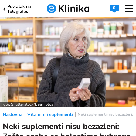
Povratak na
0
Telegraf.rs
Foto: Shutterstock/BearFotos
Naslovna
Vitamini i suplementi
Neki suplementi nisu bezazleni:
Neki suplementi nisu bezazleni: