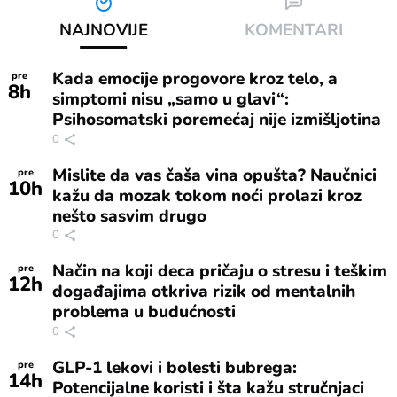
NAJNOVIJE
KOMENTARI
Kada emocije progovore kroz telo, a
pre
8
h
simptomi nisu „samo u glavi“:
Psihosomatski poremećaj nije izmišljotina
0
Mislite da vas čaša vina opušta? Naučnici
pre
10
h
kažu da mozak tokom noći prolazi kroz
nešto sasvim drugo
0
Način na koji deca pričaju o stresu i teškim
pre
12
h
događajima otkriva rizik od mentalnih
problema u budućnosti
0
GLP-1 lekovi i bolesti bubrega:
pre
14
h
Potencijalne koristi i šta kažu stručnjaci