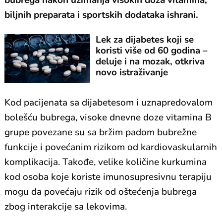
bubrega nakon uzimanja visokih doza vitamina,
biljnih preparata i sportskih dodataka ishrani.
Lek za dijabetes koji se
koristi više od 60 godina –
deluje i na mozak, otkriva
novo istraživanje
Kod pacijenata sa dijabetesom i uznapredovalom
bolešću bubrega, visoke dnevne doze vitamina B
grupe povezane su sa bržim padom bubrežne
funkcije i povećanim rizikom od kardiovaskularnih
komplikacija. Takođe, velike količine kurkumina
kod osoba koje koriste imunosupresivnu terapiju
mogu da povećaju rizik od oštećenja bubrega
zbog interakcije sa lekovima.