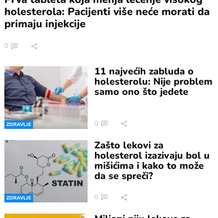
holesterola: Pacijenti više neće morati da
primaju injekcije
0
11 najvećih zabluda o
holesterolu: Nije problem
samo ono što jedete
0
ZDRAVLJE
Zašto lekovi za
holesterol izazivaju bol u
mišićima i kako to može
da se spreči?
0
ZDRAVLJE