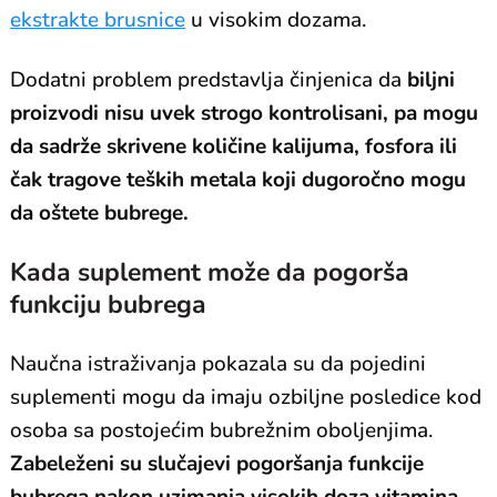
ekstrakte brusnice
u visokim dozama.
Dodatni problem predstavlja činjenica da
biljni
proizvodi nisu uvek strogo kontrolisani, pa mogu
da sadrže skrivene količine kalijuma, fosfora ili
čak tragove teških metala koji dugoročno mogu
da oštete bubrege.
Kada suplement može da pogorša
funkciju bubrega
Naučna istraživanja pokazala su da pojedini
suplementi mogu da imaju ozbiljne posledice kod
osoba sa postojećim bubrežnim oboljenjima.
Zabeleženi su slučajevi pogoršanja funkcije