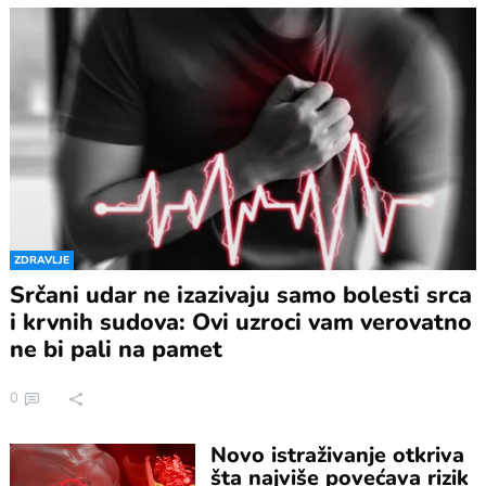
ZDRAVLJE
Srčani udar ne izazivaju samo bolesti srca
i krvnih sudova: Ovi uzroci vam verovatno
ne bi pali na pamet
0
Novo istraživanje otkriva
šta najviše povećava rizik