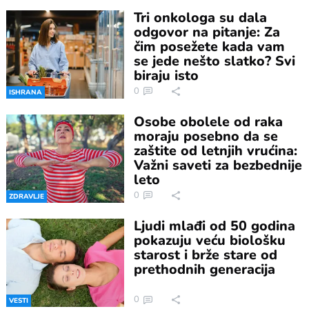
Tri onkologa su dala
odgovor na pitanje: Za
čim posežete kada vam
se jede nešto slatko? Svi
biraju isto
0
ISHRANA
Osobe obolele od raka
moraju posebno da se
zaštite od letnjih vrućina:
Važni saveti za bezbednije
leto
0
ZDRAVLJE
Ljudi mlađi od 50 godina
pokazuju veću biološku
starost i brže stare od
prethodnih generacija
0
VESTI