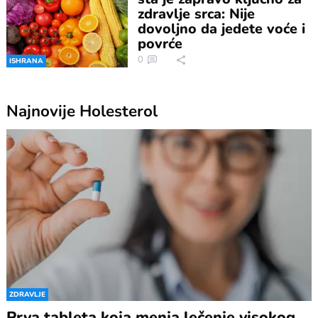
zdravlje srca: Nije
dovoljno da jedete voće i
povrće
0
ISHRANA
Najnovije
Holesterol
ZDRAVLJE
Prva tableta koja menja lečenje visokog