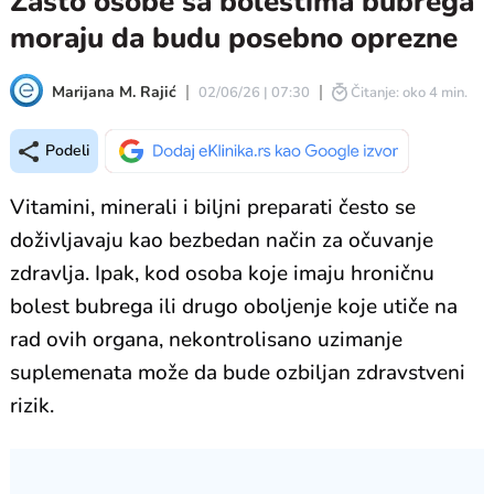
Zašto osobe sa bolestima bubrega
moraju da budu posebno oprezne
Marijana M. Rajić
02/06/26 | 07:30
Čitanje: oko 4 min.
Podeli
Vitamini, minerali i biljni preparati često se
doživljavaju kao bezbedan način za očuvanje
zdravlja. Ipak, kod osoba koje imaju hroničnu
bolest bubrega ili drugo oboljenje koje utiče na
rad ovih organa, nekontrolisano uzimanje
suplemenata može da bude ozbiljan zdravstveni
rizik.