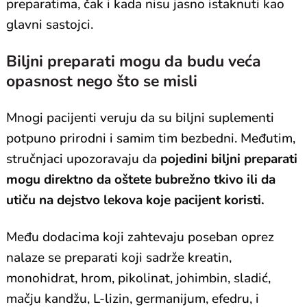
preparatima, čak i kada nisu jasno istaknuti kao
glavni sastojci.
Biljni preparati mogu da budu veća
opasnost nego što se misli
Mnogi pacijenti veruju da su biljni suplementi
potpuno prirodni i samim tim bezbedni. Međutim,
stručnjaci upozoravaju da
pojedini biljni preparati
mogu direktno da oštete bubrežno tkivo ili da
utiču na dejstvo lekova koje pacijent koristi.
Među dodacima koji zahtevaju poseban oprez
nalaze se preparati koji sadrže kreatin,
monohidrat, hrom, pikolinat, johimbin, sladić,
mačju kandžu, L-lizin, germanijum, efedru, i