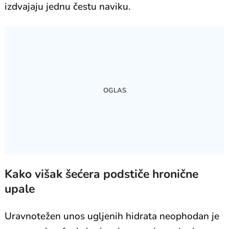
izdvajaju jednu čestu naviku.
Kako višak šećera podstiče hronične
upale
Uravnotežen unos ugljenih hidrata neophodan je