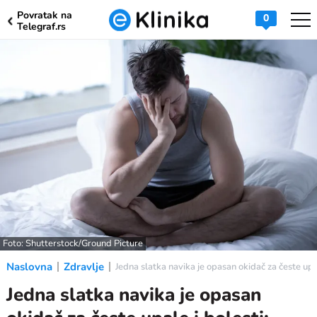
Povratak na
0
Telegraf.rs
Foto: Shutterstock/Ground Picture
Naslovna
Zdravlje
Jedna slatka navika je opasan okidač za česte upal
Jedna slatka navika je opasan