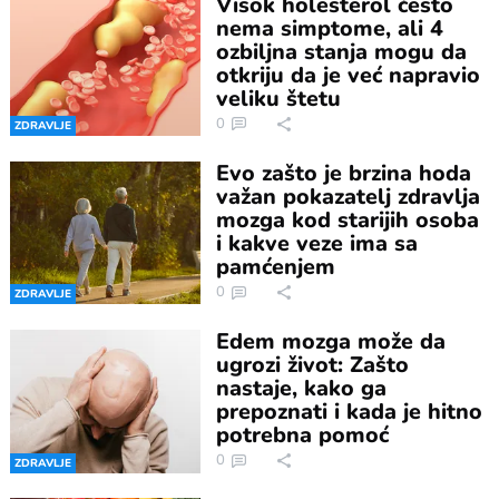
Visok holesterol često
nema simptome, ali 4
ozbiljna stanja mogu da
otkriju da je već napravio
veliku štetu
0
ZDRAVLJE
Evo zašto je brzina hoda
važan pokazatelj zdravlja
mozga kod starijih osoba
i kakve veze ima sa
pamćenjem
0
ZDRAVLJE
Edem mozga može da
ugrozi život: Zašto
nastaje, kako ga
prepoznati i kada je hitno
potrebna pomoć
0
ZDRAVLJE