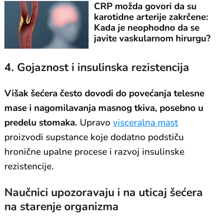
CRP možda govori da su
karotidne arterije zakrčene:
Kada je neophodno da se
javite vaskularnom hirurgu?
4. Gojaznost i insulinska rezistencija
Višak šećera često dovodi do povećanja telesne
mase i nagomilavanja masnog tkiva, posebno u
predelu stomaka.
Upravo
visceralna mast
proizvodi supstance koje dodatno podstiču
hronične upalne procese i razvoj insulinske
rezistencije.
Naučnici upozoravaju i na uticaj šećera
na starenje organizma