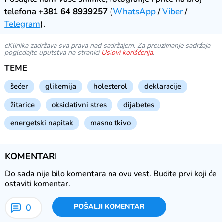
telefona
+381 64 8939257
(
WhatsApp
/
Viber
/
Telegram
).
eKlinika zadržava sva prava nad sadržajem. Za preuzimanje sadržaja
pogledajte uputstva na stranici
Uslovi korišćenja
.
TEME
šećer
glikemija
holesterol
deklaracije
žitarice
oksidativni stres
dijabetes
energetski napitak
masno tkivo
KOMENTARI
Do sada nije bilo komentara na ovu vest.
Budite prvi koji će
ostaviti komentar.
0
POŠALJI KOMENTAR