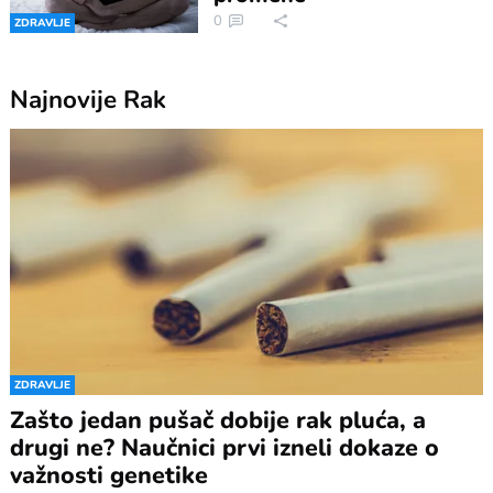
0
ZDRAVLJE
Najnovije
Rak
ZDRAVLJE
Zašto jedan pušač dobije rak pluća, a
drugi ne? Naučnici prvi izneli dokaze o
važnosti genetike