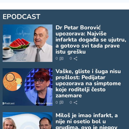
EPODCAST
Dr Petar Borović
upozorava: Najviše
infarkta događa se ujutru,
a gotovo svi tada prave
istu grešku
0
0
Vaške, gliste i šuga nisu
prošlost: Pedijatar
upozorava na simptome
koje roditelji često
zanemare
0
0
Miloš je imao infarkt, a
nije ni osetio bol u
grudima, ovo je njegov