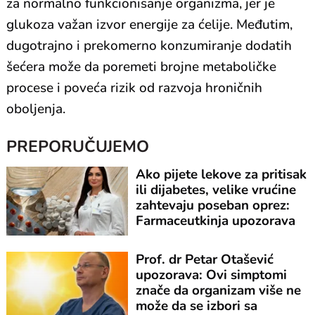
za normalno funkcionisanje organizma, jer je
glukoza važan izvor energije za ćelije. Međutim,
dugotrajno i prekomerno konzumiranje dodatih
šećera može da poremeti brojne metaboličke
procese i poveća rizik od razvoja hroničnih
oboljenja.
PREPORUČUJEMO
Ako pijete lekove za pritisak
ili dijabetes, velike vrućine
zahtevaju poseban oprez:
Farmaceutkinja upozorava
Prof. dr Petar Otašević
upozorava: Ovi simptomi
znače da organizam više ne
može da se izbori sa