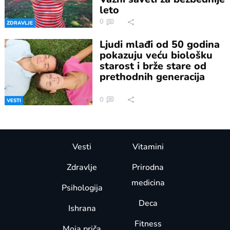
leto
0
ZDRAVLJE
Ljudi mlađi od 50 godina
pokazuju veću biološku
starost i brže stare od
prethodnih generacija
0
VESTI
Vesti
Vitamini
Zdravlje
Prirodna
medicina
Psihologija
Deca
Ishrana
Fitness
Moja priča