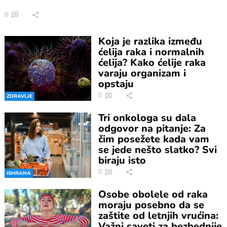
0
Koja je razlika između
ćelija raka i normalnih
ćelija? Kako ćelije raka
varaju organizam i
opstaju
0
ZDRAVLJE
Tri onkologa su dala
odgovor na pitanje: Za
čim posežete kada vam
se jede nešto slatko? Svi
biraju isto
0
ISHRANA
Osobe obolele od raka
moraju posebno da se
zaštite od letnjih vrućina:
Važni saveti za bezbednije