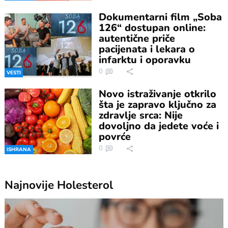
Dokumentarni film „Soba
126“ dostupan online:
autentične priče
pacijenata i lekara o
infarktu i oporavku
0
VESTI
Novo istraživanje otkrilo
šta je zapravo ključno za
zdravlje srca: Nije
dovoljno da jedete voće i
povrće
0
ISHRANA
Najnovije
Holesterol