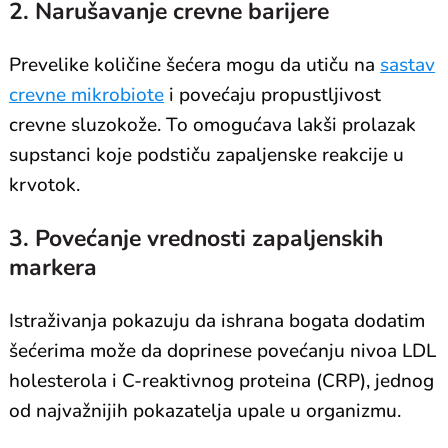
2. Narušavanje crevne barijere
Prevelike količine šećera mogu da utiču na
sastav
crevne mikrobiote
i povećaju propustljivost
crevne sluzokože. To omogućava lakši prolazak
supstanci koje podstiču zapaljenske reakcije u
krvotok.
3. Povećanje vrednosti zapaljenskih
markera
Istraživanja pokazuju da ishrana bogata dodatim
šećerima može da doprinese povećanju nivoa LDL
holesterola i C-reaktivnog proteina (CRP), jednog
od najvažnijih pokazatelja upale u organizmu.