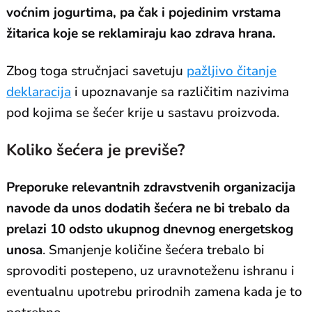
voćnim jogurtima, pa čak i pojedinim vrstama
žitarica koje se reklamiraju kao zdrava hrana.
Zbog toga stručnjaci savetuju
pažljivo čitanje
deklaracija
i upoznavanje sa različitim nazivima
pod kojima se šećer krije u sastavu proizvoda.
Koliko šećera je previše?
Preporuke relevantnih zdravstvenih organizacija
navode da unos dodatih šećera ne bi trebalo da
prelazi 10 odsto ukupnog dnevnog energetskog
unosa
. Smanjenje količine šećera trebalo bi
sprovoditi postepeno, uz uravnoteženu ishranu i
eventualnu upotrebu prirodnih zamena kada je to