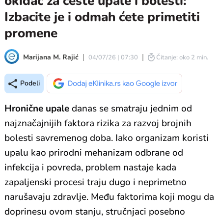
okidač za česte upale i bolesti:
Izbacite je i odmah ćete primetiti
promene
Marijana M. Rajić
04/07/26 | 07:30
Čitanje: oko 2 min.
Podeli
Hronične upale
danas se smatraju jednim od
najznačajnijih faktora rizika za razvoj brojnih
bolesti savremenog doba. Iako organizam koristi
upalu kao prirodni mehanizam odbrane od
infekcija i povreda, problem nastaje kada
zapaljenski procesi traju dugo i neprimetno
narušavaju zdravlje. Među faktorima koji mogu da
doprinesu ovom stanju, stručnjaci posebno