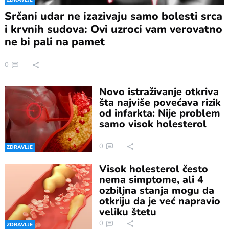
Srčani udar ne izazivaju samo bolesti srca
i krvnih sudova: Ovi uzroci vam verovatno
ne bi pali na pamet
0
Novo istraživanje otkriva
šta najviše povećava rizik
od infarkta: Nije problem
samo visok holesterol
0
ZDRAVLJE
Visok holesterol često
nema simptome, ali 4
ozbiljna stanja mogu da
otkriju da je već napravio
veliku štetu
0
ZDRAVLJE