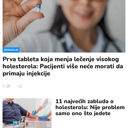
ZDRAVLJE
Prva tableta koja menja lečenje visokog
holesterola: Pacijenti više neće morati da
primaju injekcije
0
11 najvećih zabluda o
holesterolu: Nije problem
samo ono što jedete