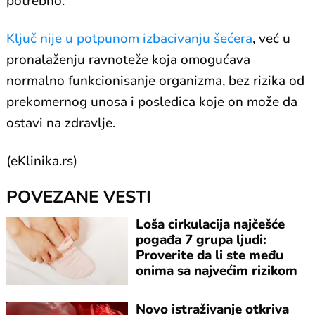
potrebno.
Ključ nije u potpunom izbacivanju šećera
, već u
pronalaženju ravnoteže koja omogućava
normalno funkcionisanje organizma, bez rizika od
prekomernog unosa i posledica koje on može da
ostavi na zdravlje.
(eKlinika.rs)
POVEZANE VESTI
Loša cirkulacija najčešće
pogađa 7 grupa ljudi:
Proverite da li ste među
onima sa najvećim rizikom
Novo istraživanje otkriva