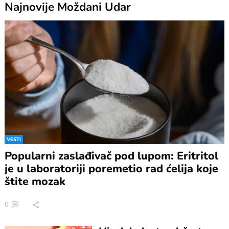
Najnovije
Moždani Udar
VESTI
Popularni zaslađivač pod lupom: Eritritol
je u laboratoriji poremetio rad ćelija koje
štite mozak
0