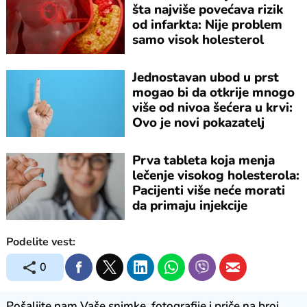
šta najviše povećava rizik
od infarkta: Nije problem
samo visok holesterol
Jednostavan ubod u prst
mogao bi da otkrije mnogo
više od nivoa šećera u krvi:
Ovo je novi pokazatelj
zdravlja
Prva tableta koja menja
lečenje visokog holesterola:
Pacijenti više neće morati
da primaju injekcije
Podelite vest:
0
Pošaljite nam Vaše snimke, fotografije i priče na broj