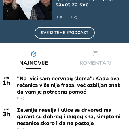
savet za sve
0
3
SVE IZ TEME
EPODCAST
NAJNOVIJE
KOMENTARI
"Na ivici sam nervnog sloma": Kada ova
pre
1
h
rečenica više nije fraza, već ozbiljan znak
da vam je potrebna pomoć
0
Zelenija naselja i ulice sa drvoredima
pre
3
h
garant su dobrog i dugog sna, simptomi
nesanice skoro i da ne postoje