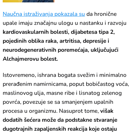
vrućinom
Naučna istraživanja pokazala su
da hronične
upale imaju značajnu ulogu u nastanku i razvoju
kardiovaskularnih bolesti, dijabetesa tipa 2,
pojedinih oblika raka, artritisa, depresije i
neurodegenerativnih poremećaja, uključujući
Alchajmerovu bolest.
Istovremeno, ishrana bogata svežim i minimalno
prerađenim namirnicama, poput bobičastog voća,
maslinovog ulja, masne ribe i lisnatog zelenog
povrća, povezuje se sa smanjenjem upalnih
procesa u organizmu. Nasuprot tome,
višak
dodatih šećera može da podstakne stvaranje
dugotrajnih zapaljenskih reakcija koje ostaju