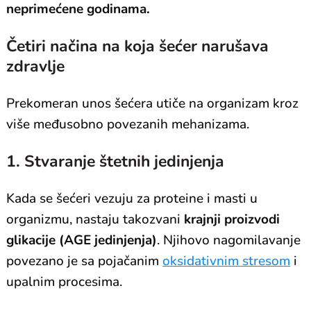
neprimećene godinama.
Četiri načina na koja šećer narušava
zdravlje
Prekomeran unos šećera utiče na organizam kroz
više međusobno povezanih mehanizama.
1. Stvaranje štetnih jedinjenja
Kada se šećeri vezuju za proteine i masti u
organizmu, nastaju takozvani
krajnji proizvodi
glikacije (AGE jedinjenja)
. Njihovo nagomilavanje
povezano je sa pojačanim
oksidativnim stresom
i
upalnim procesima.