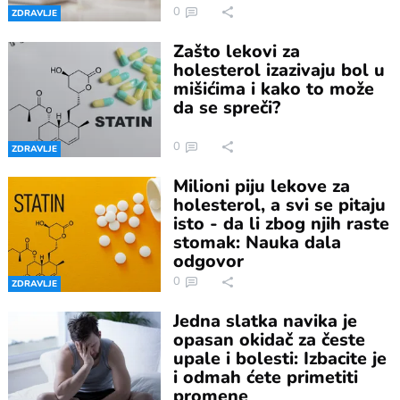
0
ZDRAVLJE
Zašto lekovi za
holesterol izazivaju bol u
mišićima i kako to može
da se spreči?
0
ZDRAVLJE
Milioni piju lekove za
holesterol, a svi se pitaju
isto - da li zbog njih raste
stomak: Nauka dala
odgovor
0
ZDRAVLJE
Jedna slatka navika je
opasan okidač za česte
upale i bolesti: Izbacite je
i odmah ćete primetiti
promene