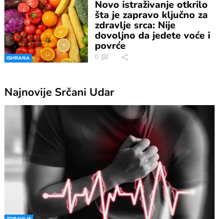
Novo istraživanje otkrilo
šta je zapravo ključno za
zdravlje srca: Nije
dovoljno da jedete voće i
povrće
0
ISHRANA
Najnovije
Srčani Udar
ZDRAVLJE