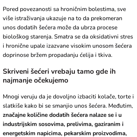
Pored povezanosti sa hroničnim bolestima, sve
više istraživanja ukazuje na to da prekomeran
unos dodatih šećera može da ubrza procese
biološkog starenja. Smatra se da oksidativni stres
i hronične upale izazvane visokim unosom šećera
doprinose bržem propadanju ćelija i tkiva.
Skriveni šećeri vrebaju tamo gde ih
najmanje očekujemo
Mnogi veruju da je dovoljno izbaciti kolače, torte i
slatkiše kako bi se smanjio unos šećera. Međutim,
značajne količine dodatih šećera nalaze se i u
industrijskim sosovima, prelivima, gaziranim i
energetskim napicima, pekarskim proizvodima,