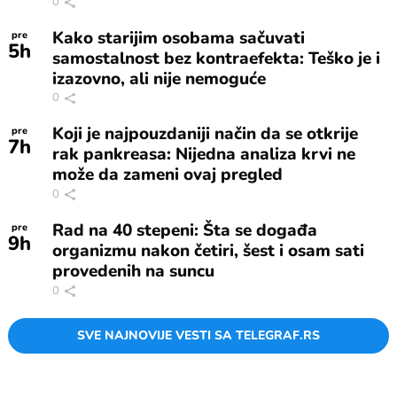
0
Kako starijim osobama sačuvati
pre
5
h
samostalnost bez kontraefekta: Teško je i
izazovno, ali nije nemoguće
0
Koji je najpouzdaniji način da se otkrije
pre
7
h
rak pankreasa: Nijedna analiza krvi ne
može da zameni ovaj pregled
0
Rad na 40 stepeni: Šta se događa
pre
9
h
organizmu nakon četiri, šest i osam sati
provedenih na suncu
0
SVE NAJNOVIJE VESTI SA TELEGRAF.RS