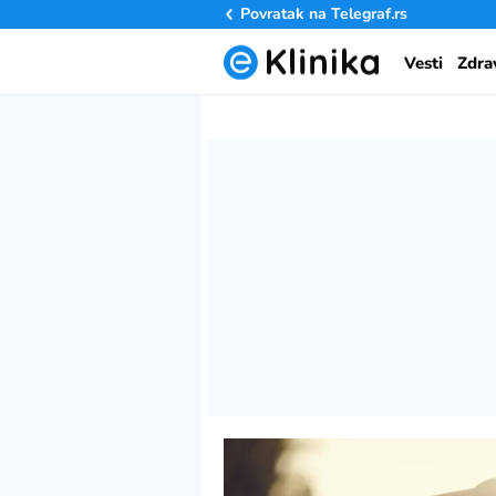
Povratak na
Telegraf.rs
Vesti
Zdra