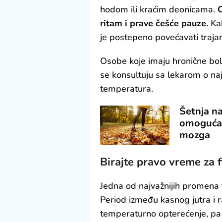
hodom ili kraćim deonicama.
O
ritam i prave češće pauze.
Kak
je postepeno povećavati trajanje
Osobe koje imaju hronične boles
se konsultuju sa lekarom o na
temperatura.
Šetnja na
omogućava
mozga
Birajte pravo vreme za f
Jedna od najvažnijih promena 
Period između kasnog jutra i r
temperaturno opterećenje, pa