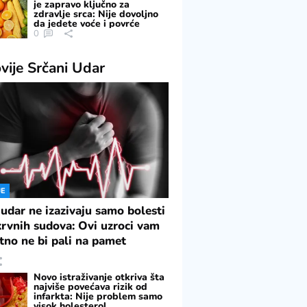
je zapravo ključno za
zdravlje srca: Nije dovoljno
da jedete voće i povrće
0
vije
Srčani Udar
JE
 udar ne izazivaju samo bolesti
 krvnih sudova: Ovi uzroci vam
tno ne bi pali na pamet
Novo istraživanje otkriva šta
najviše povećava rizik od
infarkta: Nije problem samo
visok holesterol