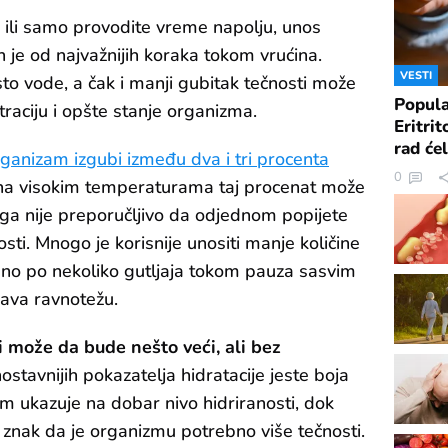
te ili samo provodite vreme napolju, unos
n je od najvažnijih koraka tokom vrućina.
VESTI
to vode, a čak i manji gubitak tečnosti može
Popula
ntraciju i opšte stanje organizma.
Eritrit
rad ćel
ganizam izgubi između dva i tri procenta
0
na visokim temperaturama taj procenat može
oga nije preporučljivo da odjednom popijete
osti. Mnogo je korisnije unositi manje količine
sno po nekoliko gutljaja tokom pauza sasvim
ava ravnotežu.
 može da bude nešto veći, ali bez
stavnijih pokazatelja hidratacije jeste boja
m ukazuje na dobar nivo hidriranosti, dok
znak da je organizmu potrebno više tečnosti.