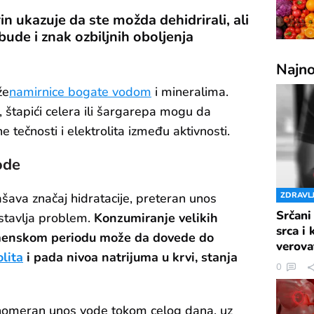
n ukazuje da ste možda dehidrirali, ali
ude i znak ozbiljnih oboljenja
Najno
že
namirnice bogate vodom
i mineralima.
 štapići celera ili šargarepa mogu da
 tečnosti i elektrolita između aktivnosti.
ode
šava značaj hidratacije, preteran unos
ZDRAVL
Srčani
stavlja problem.
Konzumiranje velikih
srca i
emenskom periodu može da dovede do
verova
lita
i pada nivoa natrijuma u krvi, stanja
0
avnomeran unos vode tokom celog dana, uz