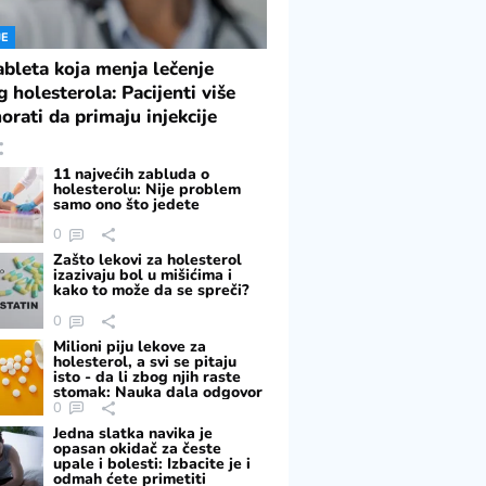
JE
ableta koja menja lečenje
g holesterola: Pacijenti više
orati da primaju injekcije
11 najvećih zabluda o
holesterolu: Nije problem
samo ono što jedete
0
Zašto lekovi za holesterol
izazivaju bol u mišićima i
kako to može da se spreči?
0
Milioni piju lekove za
holesterol, a svi se pitaju
isto - da li zbog njih raste
stomak: Nauka dala odgovor
0
Jedna slatka navika je
opasan okidač za česte
upale i bolesti: Izbacite je i
odmah ćete primetiti