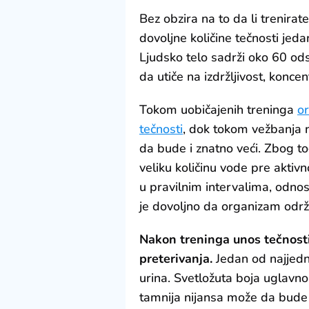
Bez obzira na to da li trenira
dovoljne količine tečnosti jeda
Ljudsko telo sadrži oko 60 ods
da utiče na izdržljivost, konce
Tokom uobičajenih treninga
or
tečnosti
, dok tokom vežbanja 
da bude i znatno veći. Zbog t
veliku količinu vode pre aktivn
u pravilnim intervalima, odno
je dovoljno da organizam održ
Nakon treninga unos tečnosti
preterivanja.
Jedan od najjedno
urina. Svetložuta boja uglavno
tamnija nijansa može da bude 