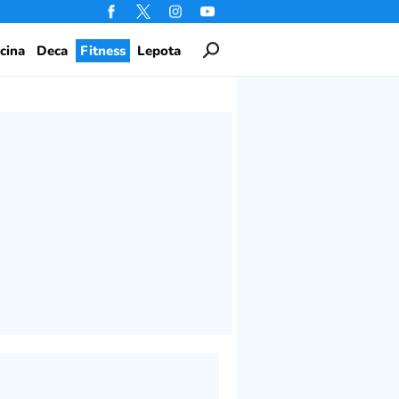
cina
Deca
Fitness
Lepota