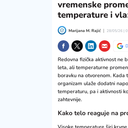
vremenske promen
temperature i vl
Marijana M. Rajić
28/05/26 | 
Redovna fizička aktivnost ne b
leta, ali temperaturne promene
boravku na otvorenom. Kada t
organizam ulaže dodatni napo
temperaturu, pa i aktivnosti 
zahtevnije.
Kako telo reaguje na p
Visoke temperature širi krvne