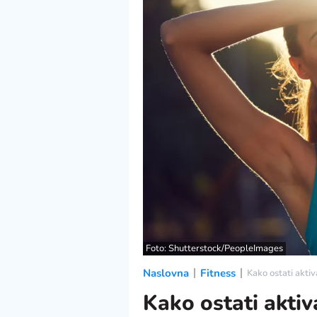
Foto: Shutterstock/PeopleImages
Naslovna
Fitness
Kako ostati akti
Kako ostati akti