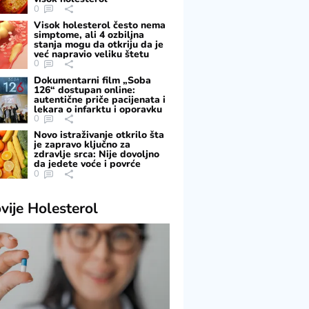
0
Visok holesterol često nema
simptome, ali 4 ozbiljna
stanja mogu da otkriju da je
već napravio veliku štetu
0
Dokumentarni film „Soba
126“ dostupan online:
autentične priče pacijenata i
lekara o infarktu i oporavku
0
Novo istraživanje otkrilo šta
je zapravo ključno za
zdravlje srca: Nije dovoljno
da jedete voće i povrće
0
vije
Holesterol