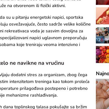
že na otvorenom ili fizički aktivni.
a su u pitanju energetski napici, sportska
eluju osvežavajuće, često sadrže velike količine
ćini rekreativaca voda je sasvim dovoljna za
 specijalizovani napici uglavnom preporučuju
osobama koje treniraju veoma intenzivno i
elo ne navikne na vrućinu
Najno
ljaju dodatni stres za organizam, zbog čega
a istim intenzitetom treninga kao tokom proleća
temperature prilagođava postepeno i potrebno
nije mehanizme rashlađivanja.
vih dana toplinskog talasa pokušajte sa bržim