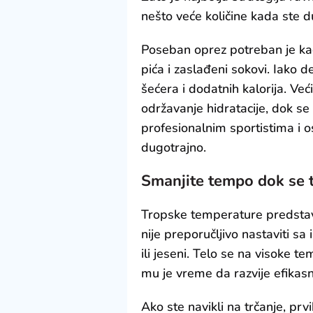
nešto veće količine kada ste du
Poseban oprez potreban je kad
pića i zaslađeni sokovi. Iako d
šećera i dodatnih kalorija. Ve
održavanje hidratacije, dok se
profesionalnim sportistima i 
dugotrajno.
Smanjite tempo dok se t
Tropske temperature predstav
nije preporučljivo nastaviti s
ili jeseni. Telo se na visoke 
mu je vreme da razvije efikas
Ako ste navikli na trčanje, pr