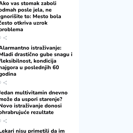
Ako vas stomak zaboli
odmah posle jela, ne
ignorišite to: Mesto bola
često otkriva uzrok
problema
0
Alarmantno istraživanje:
Mladi drastično gube snagu i
fleksibilnost, kondicija
najgora u poslednjih 60
godina
0
Jedan multivitamin dnevno
može da uspori starenje?
Novo istraživanje donosi
ohrabrujuće rezultate
0
Lekari nisu primetili da im