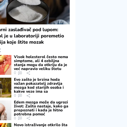
rni zaslađivač pod lupom:
ol je u laboratoriji poremetio
ija koje štite mozak
Visok holesterol često nema
simptome, ali 4 ozbiljna
stanja mogu da otkriju da je
već napravio veliku štetu
0
Evo zašto je brzina hoda
važan pokazatelj zdravlja
mozga kod starijih osoba i
kakve veze ima sa
pamćenjem
0
Edem mozga može da ugrozi
život: Zašto nastaje, kako ga
prepoznati i kada je hitno
potrebna pomoć
0
Novo istraživanje otkrilo šta