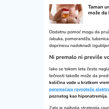
Taman uri
može da b
Dodatnu pomoć mogu da pru
Jabuka, pomorandža, lubenica,
doprinesu nadoknadi izgubljene
Ni premalo ni previše v
Iako se tokom leta često nagla
tečnosti takođe može da pred
količina vode u kratkom vr
poremećaja ravnoteže elektro
poznatog kao hiponatremija.
Zato je najbolja strategija r