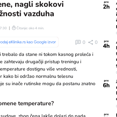
e, nagli skokovi
pre
2
h
ažnosti vazduha
07:30
Čitanje: oko 4 min.
0
0
pre
4
h
i trebalo da stane ni tokom kasnog proleća i
 zahtevaju drugačiji pristup treningu i
emperature dostignu više vrednosti,
r kako bi održao normalnu telesnu
pre
koje su inače rutinske mogu da postanu znatno
6
h
romene temperature?
pre
 sudove, zbog čega lakše dolazi do pada