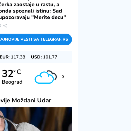
ćerka zaostaje u rastu, a
onda spoznali istinu: Sad
upozoravaju "Merite decu"
0
AJNOVIJE VESTI SA TELEGRAF.RS
EUR:
117.38
USD:
101.77
37
32
C
C
o
o
Beograd
Novi Sad
vije
Moždani Udar