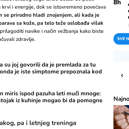
8
h
u krvi i energije, dok se istovremeno povećava
se prirodno hladi znojenjem, ali kada je
parava sa kože, pa telo teže oslobađa višak
prilagoditi navike i način vežbanja kako biste
čuvali zdravlje.
SVE N
su joj govorili da je premlada za tu
33
C
o
a onda je iste simptome prepoznala kod
Priština
n miris ispod pazuha leti muči mnoge:
Najno
stojak iz kuhinje mogao bi da pomogne
akog, pa i letnjeg treninga