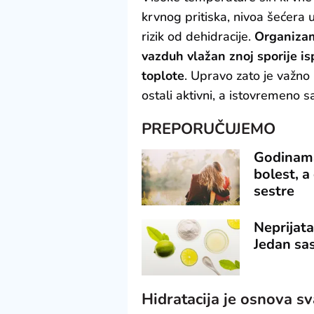
krvnog pritiska, nivoa šećera 
rizik od dehidracije.
Organizam 
vazduh vlažan znoj sporije is
toplote
. Upravo zato je važno 
ostali aktivni, a istovremeno sa
PREPORUČUJEMO
Godinama 
bolest, 
sestre
Neprijata
Jedan sa
Hidratacija je osnova sv