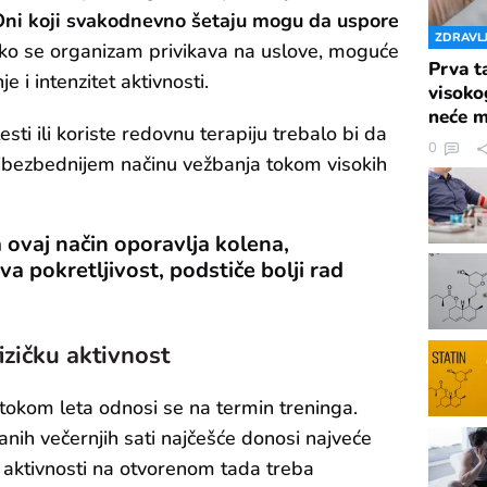
ni koji svakodnevno šetaju mogu da uspore
ZDRAVL
o se organizam privikava na uslove, moguće
Prva t
 i intenzitet aktivnosti.
visoko
neće m
ti ili koriste redovnu terapiju trebalo bi da
0
jbezbednijem načinu vežbanja tokom visokih
 ovaj način oporavlja kolena,
 pokretljivost, podstiče bolji rad
izičku aktivnost
tokom leta odnosi se na termin treninga.
anih večernjih sati najčešće donosi najveće
 aktivnosti na otvorenom tada treba