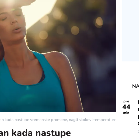
NA
pre
44
min
van kada nastupe vremenske promene, nagli skokovi temperature i vlažnosti v
van kada nastupe