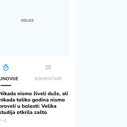
JNOVIJE
KOMENTARI
Nikada nismo živeli duže, ali
nikada toliko godina nismo
proveli u bolesti: Velika
azduha - eKlinika
studija otkrila zašto
0