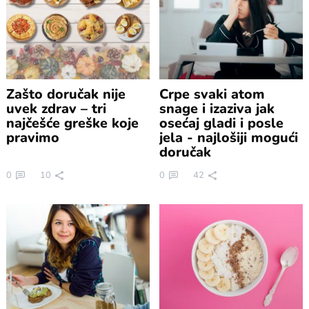
Zašto doručak nije
Crpe svaki atom
uvek zdrav – tri
snage i izaziva jak
najčešće greške koje
osećaj gladi i posle
pravimo
jela - najlošiji mogući
doručak
0
10
0
42