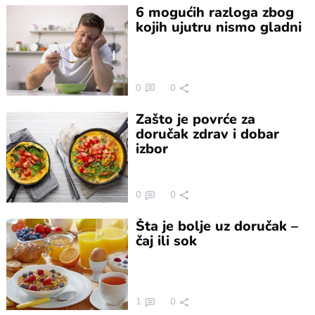
6 mogućih razloga zbog
kojih ujutru nismo gladni
0
0
Zašto je povrće za
doručak zdrav i dobar
izbor
0
0
Šta je bolje uz doručak –
čaj ili sok
1
0