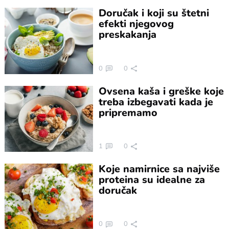
Doručak i koji su štetni
efekti njegovog
preskakanja
0
0
Ovsena kaša i greške koje
treba izbegavati kada je
pripremamo
1
0
Koje namirnice sa najviše
proteina su idealne za
doručak
0
0