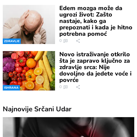
Edem mozga može da
ugrozi život: Zašto
nastaje, kako ga
prepoznati i kada je hitno
potrebna pomoć
0
ZDRAVLJE
Novo istraživanje otkrilo
šta je zapravo ključno za
zdravlje srca: Nije
dovoljno da jedete voće i
povrće
0
ISHRANA
Najnovije
Srčani Udar