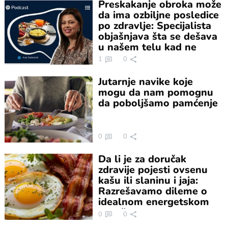
Preskakanje obroka može
da ima ozbiljne posledice
po zdravlje: Specijalista
objašnjava šta se dešava
u našem telu kad ne
jedemo na vreme
1
0
Jutarnje navike koje
mogu da nam pomognu
da poboljšamo pamćenje
0
0
Da li je za doručak
zdravije pojesti ovsenu
kašu ili slaninu i jaja:
Razrešavamo dileme o
idealnom energetskom
doručku
0
0