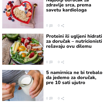
zdravlje srca, prema
savetu kardiologa
0
0
Proteini ili ugljeni hidrati
za doručak – nutricionisti
rešavaju ovu dilemu
0
0
5 namirnica ne bi trebalo
da jedemo za doručak,
pre 10 sati ujutro
0
0