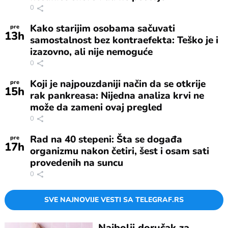
0
Kako starijim osobama sačuvati
pre
13
h
samostalnost bez kontraefekta: Teško je i
izazovno, ali nije nemoguće
0
Koji je najpouzdaniji način da se otkrije
pre
15
h
rak pankreasa: Nijedna analiza krvi ne
može da zameni ovaj pregled
0
Rad na 40 stepeni: Šta se događa
pre
17
h
organizmu nakon četiri, šest i osam sati
provedenih na suncu
0
SVE NAJNOVIJE VESTI SA TELEGRAF.RS
Najbolji doručak za