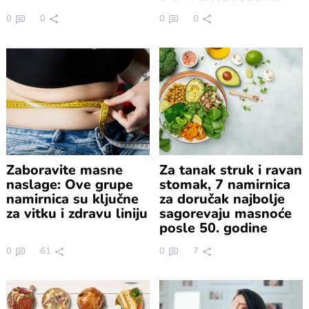
0
0
0
0
Zaboravite masne
Za tanak struk i ravan
naslage: Ove grupe
stomak, 7 namirnica
namirnica su ključne
za doručak najbolje
za vitku i zdravu liniju
sagorevaju masnoće
posle 50. godine
0
61
0
7