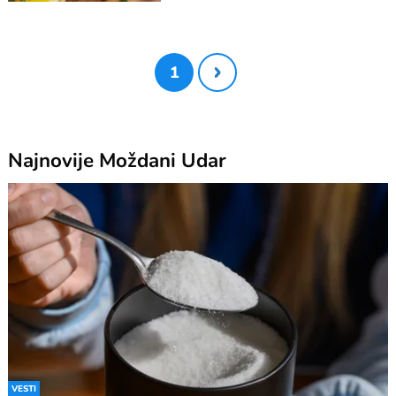
1
Najnovije
Moždani Udar
VESTI