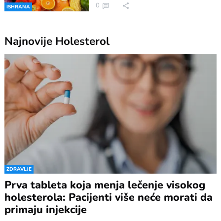
0
ISHRANA
Najnovije
Holesterol
ZDRAVLJE
Prva tableta koja menja lečenje visokog
holesterola: Pacijenti više neće morati da
primaju injekcije