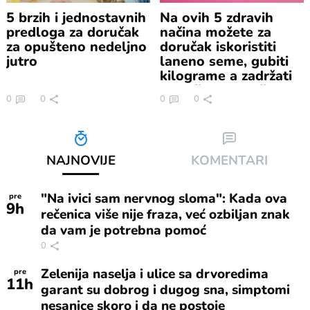
5 brzih i jednostavnih
Na ovih 5 zdravih
predloga za doručak
načina možete za
za opušteno nedeljno
doručak iskoristiti
jutro
laneno seme, gubiti
kilograme a zadržati
hranljive materije
0
0
0
0
NAJNOVIJE
KOMENTARI
"Na ivici sam nervnog sloma": Kada ova
pre
9
h
rečenica više nije fraza, već ozbiljan znak
da vam je potrebna pomoć
0
Zelenija naselja i ulice sa drvoredima
pre
11
h
garant su dobrog i dugog sna, simptomi
nesanice skoro i da ne postoje