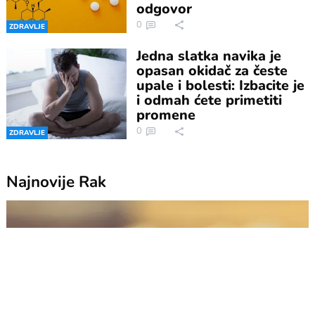
odgovor
0
ZDRAVLJE
Jedna slatka navika je
opasan okidač za česte
upale i bolesti: Izbacite je
i odmah ćete primetiti
promene
0
ZDRAVLJE
Najnovije
Rak