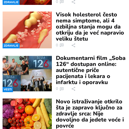
0
ZDRAVLJE
Visok holesterol često
nema simptome, ali 4
ozbiljna stanja mogu da
otkriju da je već napravio
veliku štetu
0
ZDRAVLJE
Dokumentarni film „Soba
126“ dostupan online:
autentične priče
pacijenata i lekara o
infarktu i oporavku
0
VESTI
Novo istraživanje otkrilo
šta je zapravo ključno za
zdravlje srca: Nije
dovoljno da jedete voće i
povrće