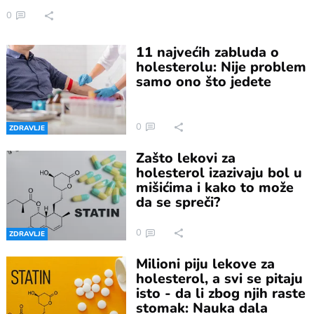
0
11 najvećih zabluda o
holesterolu: Nije problem
samo ono što jedete
0
ZDRAVLJE
Zašto lekovi za
holesterol izazivaju bol u
mišićima i kako to može
da se spreči?
0
ZDRAVLJE
Milioni piju lekove za
holesterol, a svi se pitaju
isto - da li zbog njih raste
stomak: Nauka dala