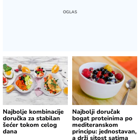
Najbolje kombinacije
Najbolji doručak
doručka za stabilan
bogat proteinima po
šećer tokom celog
mediteranskom
dana
principu: jednostavan,
a drži sitost satima