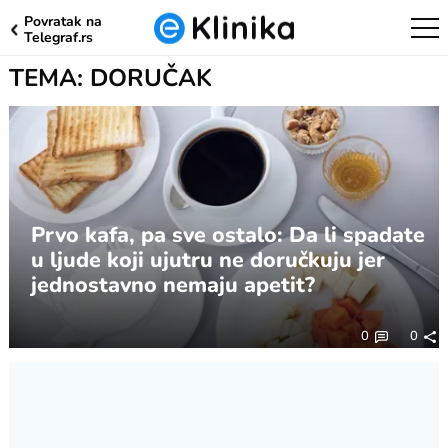
Povratak na
Telegraf.rs
TEMA: DORUČAK
Prvo kafa, pa sve ostalo: Da li spadate
u ljude koji ujutru ne doručkuju jer
jednostavno nemaju apetit?
0
0