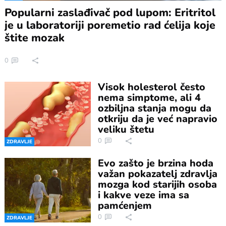
Popularni zaslađivač pod lupom: Eritritol
je u laboratoriji poremetio rad ćelija koje
štite mozak
0
Visok holesterol često
nema simptome, ali 4
ozbiljna stanja mogu da
otkriju da je već napravio
veliku štetu
0
ZDRAVLJE
Evo zašto je brzina hoda
važan pokazatelj zdravlja
mozga kod starijih osoba
i kakve veze ima sa
pamćenjem
0
ZDRAVLJE