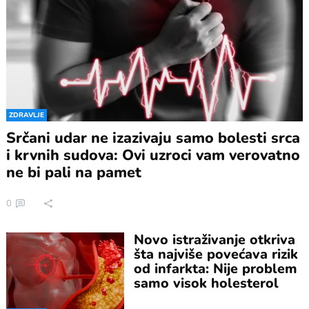
ZDRAVLJE
Srčani udar ne izazivaju samo bolesti srca
i krvnih sudova: Ovi uzroci vam verovatno
ne bi pali na pamet
0
Novo istraživanje otkriva
šta najviše povećava rizik
od infarkta: Nije problem
samo visok holesterol