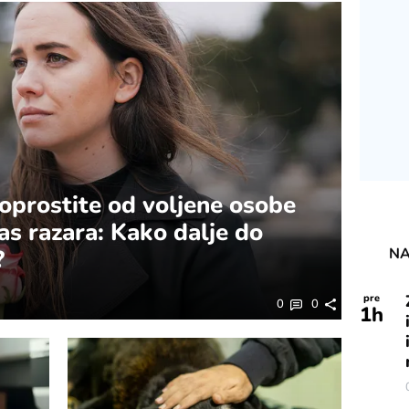
e oprostite od voljene osobe
vas razara: Kako dalje do
NA
?
pre
0
0
1
h