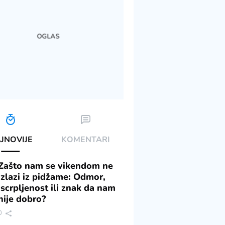
JNOVIJE
KOMENTARI
Zašto nam se vikendom ne
izlazi iz pidžame: Odmor,
iscrpljenost ili znak da nam
nije dobro?
0