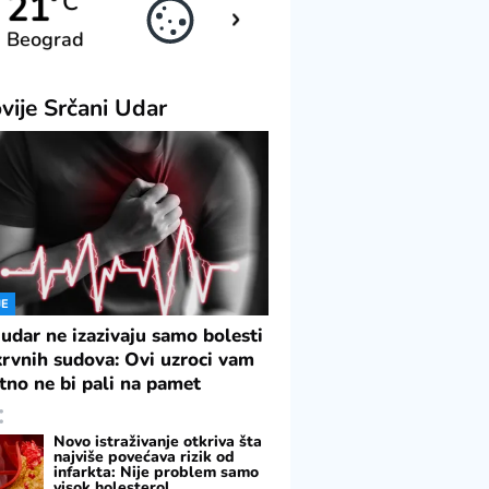
19
21
C
C
Beograd
Novi Sad
vije
Srčani Udar
JE
 udar ne izazivaju samo bolesti
 krvnih sudova: Ovi uzroci vam
tno ne bi pali na pamet
Novo istraživanje otkriva šta
najviše povećava rizik od
infarkta: Nije problem samo
visok holesterol