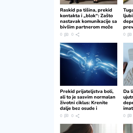
Raskid pa tišina, prekid
Tug
kontakta i „blok“: Zašto
ljub
nastavak komunikacije sa
depr
bivšim partnerom može
prev
da uzdrma mentalno
0
0
0
zdravlje
Prekid prijateljstva boli,
Da l
ali to je sasvim normalan
ujut
životni ciklus: Krenite
depr
dalje bez osude i
imat
sačuvajte dragocene
sim
0
0
0
uspomene