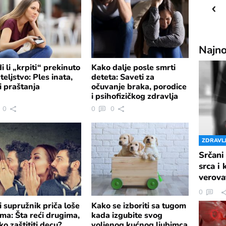
16
C
Priština
Najno
i li „krpiti“ prekinuto
Kako dalje posle smrti
ateljstvo: Ples inata,
deteta: Saveti za
i praštanja
očuvanje braka, porodice
i psihofizičkog zdravlja
0
0
0
ZDRAVL
Srčani
srca i
verova
0
i supružnik priča loše
Kako se izboriti sa tugom
ma: Šta reći drugima,
kada izgubite svog
ko zaštititi decu?
voljenog kućnog ljubimca