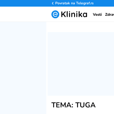
Povratak na
Telegraf.rs
Vesti
Zdra
TEMA: TUGA