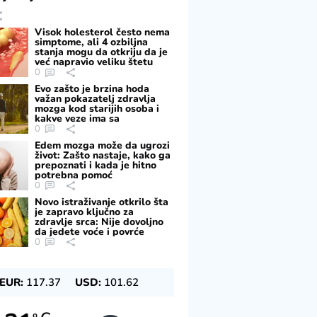
Visok holesterol često nema
simptome, ali 4 ozbiljna
stanja mogu da otkriju da je
već napravio veliku štetu
0
Evo zašto je brzina hoda
važan pokazatelj zdravlja
mozga kod starijih osoba i
kakve veze ima sa
pamćenjem
0
Edem mozga može da ugrozi
život: Zašto nastaje, kako ga
prepoznati i kada je hitno
potrebna pomoć
0
Novo istraživanje otkrilo šta
je zapravo ključno za
zdravlje srca: Nije dovoljno
da jedete voće i povrće
0
EUR:
117.37
USD:
101.62
o
o