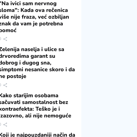
"Na ivici sam nervnog
sloma": Kada ova rečenica
više nije fraza, već ozbiljan
znak da vam je potrebna
pomoć
0
Zelenija naselja i ulice sa
drvoredima garant su
dobrog i dugog sna,
simptomi nesanice skoro i da
ne postoje
0
Kako starijim osobama
sačuvati samostalnost bez
kontraefekta: Teško je i
izazovno, ali nije nemoguće
0
Koji je najpouzdaniji način da