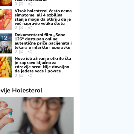
0
Visok holesterol često nema
simptome, ali 4 ozbiljna
stanja mogu da otkriju da je
već napravio veliku štetu
0
Dokumentarni film „Soba
126“ dostupan online:
autentične priče pacijenata i
lekara o infarktu i oporavku
0
Novo istraživanje otkrilo šta
je zapravo ključno za
zdravlje srca: Nije dovoljno
da jedete voće i povrće
0
vije
Holesterol