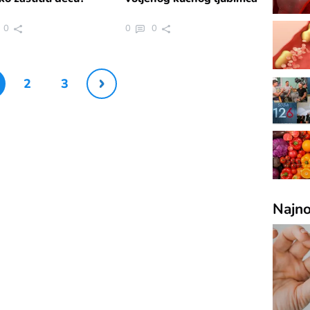
0
0
0
2
3
Najno