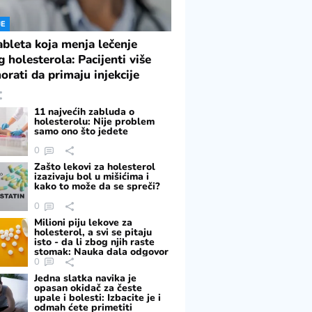
JE
ableta koja menja lečenje
g holesterola: Pacijenti više
orati da primaju injekcije
11 najvećih zabluda o
holesterolu: Nije problem
samo ono što jedete
0
Zašto lekovi za holesterol
izazivaju bol u mišićima i
kako to može da se spreči?
0
Milioni piju lekove za
holesterol, a svi se pitaju
isto - da li zbog njih raste
stomak: Nauka dala odgovor
0
Jedna slatka navika je
opasan okidač za česte
upale i bolesti: Izbacite je i
odmah ćete primetiti