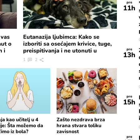
pre
11
h
 vas
Eutanazija ljubimca: Kako se
aut o
izboriti sa osećajem krivice, tuge,
h i
preispitivanja i ne utonuti u
pre
13
h
depresiju
1
2
pre
15
h
ja kao učitelj u 4
Zašto nezdrava brza
ije: Šta možemo da
hrana stvara toliku
imo iz bola?
zavisnost
pre