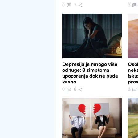
Depresija može da
0
2
0
pogodi svakog
Depresija je mnogo više
Osob
od tuge: 8 simptoma
neka
upozorenja dok ne bude
isku
kasno
pro
0
0
0