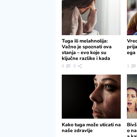
Tuga ili melahnolija:
Vred
Važno je spoznati ova
prij
stanja – evo koje su
ega 
ključne razlike i kada
potražiti pomoć
0
0
1
Kako tuga može uticati na
Bivš
naše zdravlje
o na
a ka