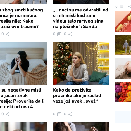
0
a zbog smrti kućnog
„Unuci su me odvratili od
imca je normalna,
crnih misli kad sam
esija nije: Kako
videla telo mrtvog sina
azići ovu traumu?
na pločniku”: Sanda
Rašković Ivić za eKliniku
0
0
0
o krivici i pobedi ljubavi
nad tugom
i su negativne misli
Kako da preživite
ru jasan znak
praznike ako je raskid
esije: Proverite da li
veze još uvek „svež“
e neki od ova 4
ptoma
0
0
0
o