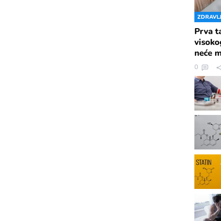
ZDRAVL
Prva t
visoko
neće m
0