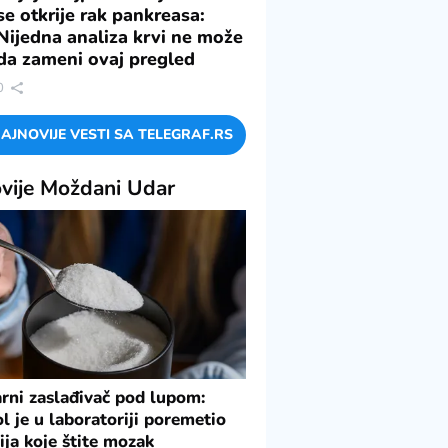
se otkrije rak pankreasa:
Nijedna analiza krvi ne može
da zameni ovaj pregled
0
AJNOVIJE VESTI SA TELEGRAF.RS
vije
Moždani Udar
rni zaslađivač pod lupom:
ol je u laboratoriji poremetio
ija koje štite mozak