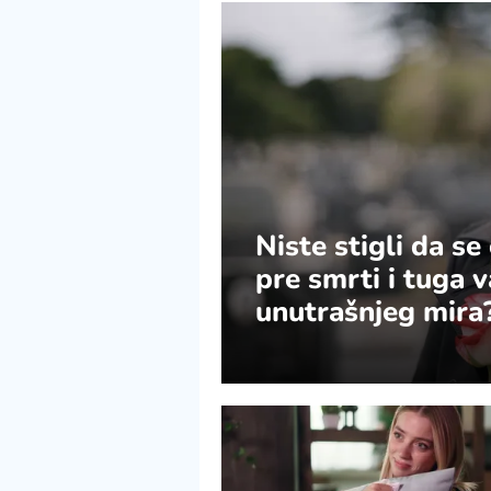
Niste stigli da s
pre smrti i tuga 
unutrašnjeg mira