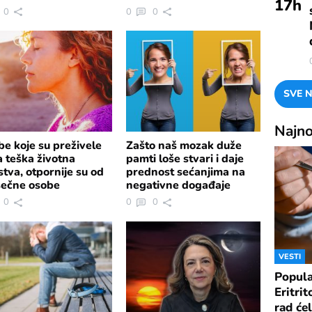
17
h
0
0
0
SVE N
Najno
e koje su preživele
Zašto naš mozak duže
 teška životna
pamti loše stvari i daje
stva, otpornije su od
prednost sećanjima na
sečne osobe
negativne događaje
0
0
0
VESTI
Popula
Eritrit
rad ćel